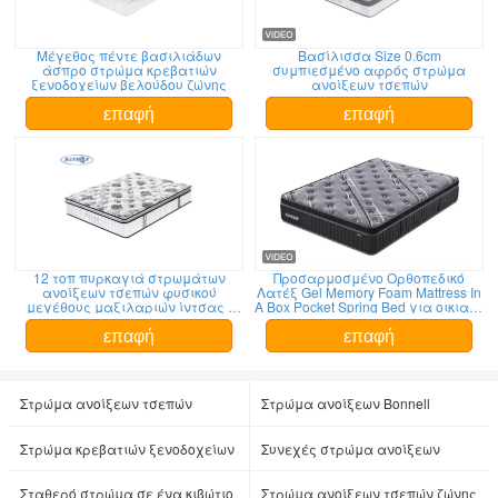
Μέγεθος πέντε βασιλιάδων
Βασίλισσα Size 0.6cm
άσπρο στρώμα κρεβατιών
συμπιεσμένο αφρός στρώμα
ξενοδοχείων βελούδου ζώνης
ανοίξεων τσεπών
επαφή
επαφή
12 τοπ πυρκαγιά στρωμάτων
Προσαρμοσμένο Ορθοπεδικό
ανοίξεων τσεπών φυσικού
Λατέξ Gel Memory Foam Mattress In
μεγέθους μαξιλαριών ίντσας -
A Box Pocket Spring Bed για οικιακή
καθυστερών
και ξενοδοχειακή χρήση
επαφή
επαφή
Στρώμα ανοίξεων τσεπών
Στρώμα ανοίξεων Bonnell
Στρώμα κρεβατιών ξενοδοχείων
Συνεχές στρώμα ανοίξεων
Σταθερό στρώμα σε ένα κιβώτιο
Στρώμα ανοίξεων τσεπών ζώνης