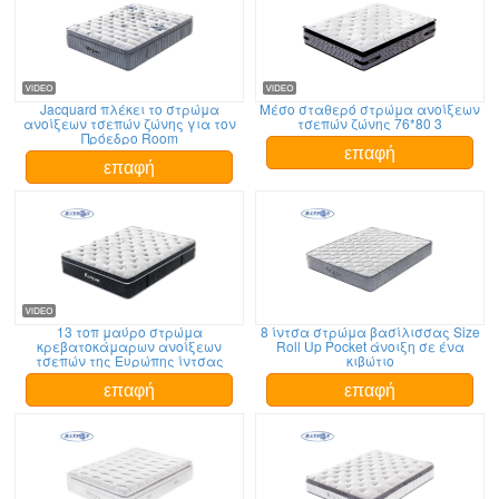
Jacquard πλέκει το στρώμα
Μέσο σταθερό στρώμα ανοίξεων
ανοίξεων τσεπών ζώνης για τον
τσεπών ζώνης 76*80 3
Πρόεδρο Room
επαφή
επαφή
13 τοπ μαύρο στρώμα
8 ίντσα στρώμα βασίλισσας Size
κρεβατοκάμαρων ανοίξεων
Roll Up Pocket άνοιξη σε ένα
τσεπών της Ευρώπης ίντσας
κιβώτιο
επαφή
επαφή