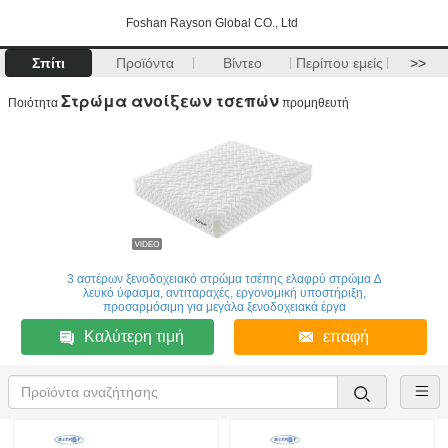
Foshan Rayson Global CO., Ltd
Σπίτι
Προϊόντα
Βίντεο
Περίπου εμείς
>>
Στρώμα ανοίξεων τσεπών
Ποιότητα
προμηθευτή
3 αστέρων ξενοδοχειακό στρώμα τσέπης ελαφρύ στρώμα ∆
λευκό ύφασμα, αντιταραχές, εργονομική υποστήριξη,
προσαρμόσιμη για μεγάλα ξενοδοχειακά έργα
Καλύτερη τιμή
επαφή