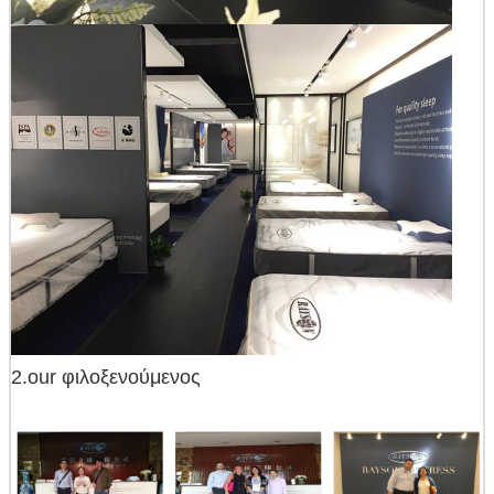
2.our φιλοξενούμενος