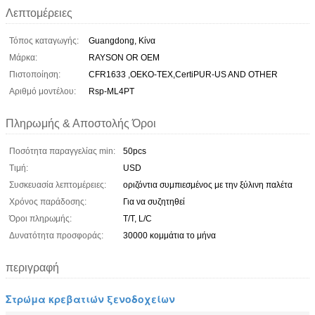
Λεπτομέρειες
Τόπος καταγωγής:
Guangdong, Κίνα
Μάρκα:
RAYSON OR OEM
Πιστοποίηση:
CFR1633 ,OEKO-TEX,CertiPUR-US AND OTHER
Αριθμό μοντέλου:
Rsp-ML4PT
Πληρωμής & Αποστολής Όροι
Ποσότητα παραγγελίας min:
50pcs
Τιμή:
USD
Συσκευασία λεπτομέρειες:
οριζόντια συμπιεσμένος με την ξύλινη παλέτα
Χρόνος παράδοσης:
Για να συζητηθεί
Όροι πληρωμής:
T/T, L/C
Δυνατότητα προσφοράς:
30000 κομμάτια το μήνα
περιγραφή
Στρώμα κρεβατιών ξενοδοχείων