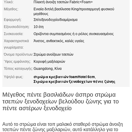
Υλικό:
Πλεκτή άνοιξη τσεπών Fabric+Foam+
Μέγεθος:
Ενιαία διπλή βασίλισσα King/προσαρμογή φυσικού
μεγέθους
Εφαρμογή:
Σπίτι/ξενοδοχείο/διαμέρισμα
Εξουσιοδότηση:
10 έτη
Συσκευασία:
Οριζόντια συμπιεσμένος ή ο ρόλος συσκευασμένος
Χαρακτηριστικά
Άνετος, ανθεκτικός, καλές υγείες
γνωρίσματα:
Όνομα προϊόντων:
Στρώμα ανοίξεων τσεπών
Ύφος εμφάνισης:
Κορυφή μαξιλαριών
Τόπος καταγωγής:
Guangdong, Κίνα
στρώμα κρεβατιών foamHotel 6cm
Υψηλό φως:
,
Στρώμα κρεβατιών ξενοδοχείων πέντε ζώνης
Μέγεθος πέντε βασιλιάδων άσπρο στρώμα
τσεπών ξενοδοχείων βελούδου ζώνης για το
πέντε αστέρων ξενοδοχείο
Αυτό το στρώμα
είναι τοπ μαλακό σταθερό στρώμα άνοιξη
τσεπών πέντε ζώνης μαξιλαριών, αυτό κατάλληλο για το