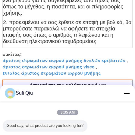
ένα μήνυμα για τις συγκεκριμένες απαιτήσεις σας
όπως το μέγεθος, η ποσότητα, και οι πληροφορίες
χρήσης;
2. προκειμένου να σας έρθετε σε επαφή με βολικά, θα
μπορούσατε παρακαλώ να αφήσετε τα στοιχεία
επαφής σας όπως ο αριθμός τηλεφώνου και η
διεύθυνση ηλεκτρονικού ταχυδρομείου;
Ετικέττες:
άριστος στρωμάτων αφρού μνήμης διπλών κρεβατιών
,
άριστος στρωμάτων αφρού μνήμης visco
,
ενιαίος άριστος στρωμάτων αφρού μνήμης
Αποκτήστε την καλύτερη τιμή για
Sufi Qiu
Μέγεθος πέντε βασιλιάδων
3:35 AM
άσπρο στρώμα κρεβατιών
ξενοδοχείων βελούδου ζώνης
Good day, what product are you looking for?
Να συνεχίσει