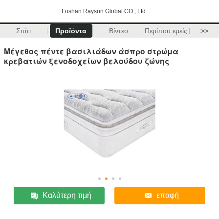
Foshan Rayson Global CO., Ltd
Σπίτι
Προϊόντα
Βίντεο
Περίπου εμείς
>>
Μέγεθος πέντε βασιλιάδων άσπρο στρώμα
κρεβατιών ξενοδοχείων βελούδου ζώνης
Καλύτερη τιμή
επαφή