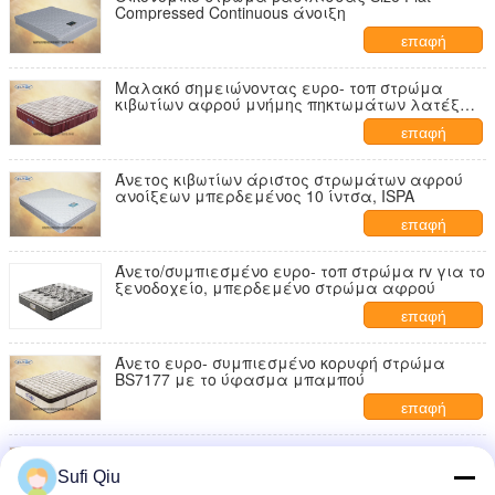
Compressed Continuous άνοιξη
επαφή
Μαλακό σημειώνοντας ευρο- τοπ στρώμα
κιβωτίων αφρού μνήμης πηκτωμάτων λατέξ
για τον καλυπτόμενο από ρείκια ύπνο
επαφή
Άνετος κιβωτίων άριστος στρωμάτων αφρού
ανοίξεων μπερδεμένος 10 ίντσα, ISPA
επαφή
Άνετο/συμπιεσμένο ευρο- τοπ στρώμα rv για το
ξενοδοχείο, μπερδεμένο στρώμα αφρού
επαφή
Άνετο ευρο- συμπιεσμένο κορυφή στρώμα
BS7177 με το ύφασμα μπαμπού
επαφή
Μοντέρνος συμπιεσμένος άριστος στρωμάτων
ξενοδοχείων επίπλων κρεβατοκάμαρων 14
Sufi Qiu
ίντσες