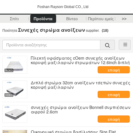
Foshan Rayson Global CO., Ltd
Σπίτι
Προϊόντα
Βίντεο
Περίπου εμείς
>>
Συνεχές στρώμα ανοίξεων
Ποιότητα
supplier.
(18)
Πλεκτή υφάσματος cOem συνεχής ανοίξεων
κορυφή μαξιλαριών στρωμάτων 12.6inch διπλή
επαφή
Διπλό στρώμα 32cm ανοίξεων τσεπών συνεχές
κορυφή μαξιλαριών
επαφή
συνεχές στρώμα ανοίξεων Bonnell συμπιέσεων
αφρού 2.6cm
επαφή
Οικονομικό στρώμα βασίλισσας Size Flat