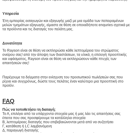
Υπηρεσία
Έτη εμπειρίας εισαγωγών και εξαγωγής μαζί με μια ομάδα των πεπειραμένων
μελών τμημάτων εξαγωγής, είμαστε σε θέση σε οποιαδήποτε enquries σχετικά με
τα προϊόντα και τις διαταγές του πελάτη μας.
Δυνατότητα
Το Rayson είναι σε θέση να εκπληρώσει κάθε λεπτομέρεια του στρώματος
ονείρου σας! από την άποψη των διαστάσεων, τα υλικά, η επιλογή προοπτικής
και υφάσματος, Rayson είναι σε θέση να εκπληρώσουν κάθε πτυχές των
απαιτήσεών σας!
Παρέχουμε τα δείγματα στην ενίσχυση του προσωπικού πωλήσεών σας που
ρίχνει και συγχρόνως, δώστε τους πελάτες έναν καλύτερο μια προοπτική στο
προϊόν.
FAQ
Πώς να τοποθετήσει τη διαταγή;
Το Α, επιλέγει από τα υπάρχοντα στοιχεία μας ή μας λέει τις απαιτήσεις σας
έπειτα που σας προσφέρουμε τα κατάλληλα στοιχεία
Β, λεπτομέρειες διαταγής που επιβεβαιώνονται μετά από να συζητήσει