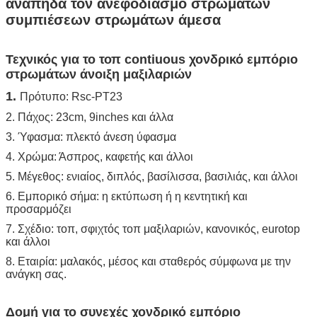
αναπηδά τον ανεφοδιασμό στρωμάτων
συμπιέσεων στρωμάτων άμεσα
Τεχνικός για το τοπ contiuous χονδρικό εμπόριο
στρωμάτων άνοιξη μαξιλαριών
1.
Πρότυπο: Rsc-PT23
2. Πάχος: 23cm, 9inches και άλλα
3. Ύφασμα: πλεκτό άνεση ύφασμα
4. Χρώμα: Άσπρος, καφετής και άλλοι
5. Μέγεθος: ενιαίος, διπλός, βασίλισσα, βασιλιάς, και άλλοι
6. Εμπορικό σήμα: η εκτύπωση ή η κεντητική και
προσαρμόζει
7. Σχέδιο: τοπ, σφιχτός τοπ μαξιλαριών, κανονικός, eurotop
και άλλοι
8. Εταιρία: μαλακός, μέσος και σταθερός σύμφωνα με την
ανάγκη σας.
Δομή για το συνεχές χονδρικό εμπόριο