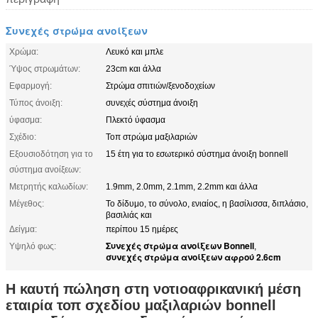
Συνεχές στρώμα ανοίξεων
Χρώμα:
Λευκό και μπλε
Ύψος στρωμάτων:
23cm και άλλα
Εφαρμογή:
Στρώμα σπιτιών/ξενοδοχείων
Τύπος άνοιξη:
συνεχές σύστημα άνοιξη
ύφασμα:
Πλεκτό ύφασμα
Σχέδιο:
Τοπ στρώμα μαξιλαριών
Εξουσιοδότηση για το
15 έτη για το εσωτερικό σύστημα άνοιξη bonnell
σύστημα ανοίξεων:
Μετρητής καλωδίων:
1.9mm, 2.0mm, 2.1mm, 2.2mm και άλλα
Μέγεθος:
Το δίδυμο, το σύνολο, ενιαίος, η βασίλισσα, διπλάσιο,
βασιλιάς και
Δείγμα:
περίπου 15 ημέρες
Συνεχές στρώμα ανοίξεων Bonnell
Υψηλό φως:
,
συνεχές στρώμα ανοίξεων αφρού 2.6cm
Η καυτή πώληση στη νοτιοαφρικανική μέση
εταιρία τοπ σχεδίου μαξιλαριών bonnell