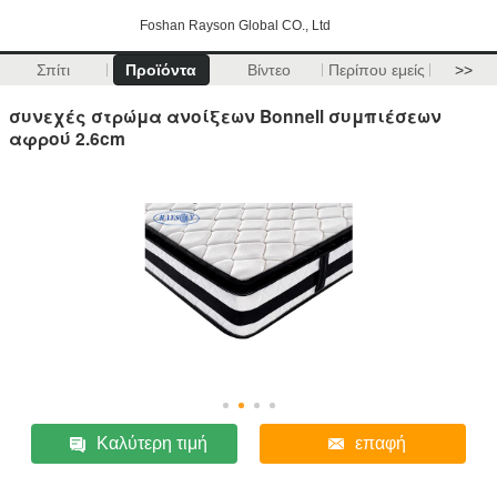
Foshan Rayson Global CO., Ltd
Σπίτι
Προϊόντα
Βίντεο
Περίπου εμείς
>>
συνεχές στρώμα ανοίξεων Bonnell συμπιέσεων
αφρού 2.6cm
Καλύτερη τιμή
επαφή