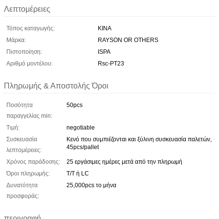
Λεπτομέρειες
Τόπος καταγωγής:
ΚΙΝΑ
Μάρκα:
RAYSON OR OTHERS
Πιστοποίηση:
ISPA
Αριθμό μοντέλου:
Rsc-PT23
Πληρωμής & Αποστολής Όροι
Ποσότητα
50pcs
παραγγελίας min:
Τιμή:
negotiable
Συσκευασία
Κενό που συμπιέζονται και ξύλινη συσκευασία παλετών,
45pcs/pallet
λεπτομέρειες:
Χρόνος παράδοσης:
25 εργάσιμες ημέρες μετά από την πληρωμή
Όροι πληρωμής:
T/T ή LC
Δυνατότητα
25,000pcs το μήνα
προσφοράς:
περιγραφή