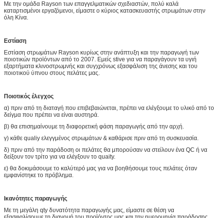
Με την ομάδα Rayson των επαγγελματικών σχεδιαστών, πολύ καλά
καταρτισμένοι εργαζόμενοι, είμαστε ο κύριος κατασκευαστής στρωμάτων στην
όλη Κίνα.
Εστίαση
Εστίαση στρωμάτων Rayson κυρίως στην ανάπτυξη και την παραγωγή των
ποιοτικών προϊόντων από το 2007. Εμείς stive για να παραγάγουν τα υγιή
εξαρτήματα κλινοστρωμνής και συγχρόνως εξασφάλιση της άνεσης και του
ποιοτικού ύπνου στους πελάτες μας.
Ποιοτικός έλεγχος
α) πριν από τη διαταγή που επιβεβαιώνεται, πρέπει να ελέγξουμε το υλικό από το
δείγμα που πρέπει να είναι αυστηρά.
β) θα επισημαίνουμε τη διαφορετική φάση παραγωγής από την αρχή.
γ) κάθε qualiy ελεγγμένος στρωμάτων & καθάρισε πριν από τη συσκευασία.
δ) πριν από την παράδοση οι πελάτες θα μπορούσαν να στείλουν ένα QC ή να
δείξουν τον τρίτο για να ελέγξουν το quaity.
ε) θα δοκιμάσουμε το καλύτερό μας για να βοηθήσουμε τους πελάτες όταν
εμφανίστηκε το πρόβλημα.
Ικανότητες παραγωγής
Με τη μεγάλη qty δυνατότητα παραγωγής μας, είμαστε σε θέση να
εξασφαλίσουμε τη διανομή του προϊόντος μας και την ημερομηνία παράδοσης.