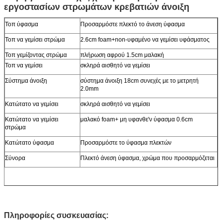
εργοστασίων στρωμάτων κρεβατιών άνοιξη
Τοπ ύφασμα
Προσαρμόστε πλεκτό το άνεση ύφασμα
Τοπ να γεμίσει στρώμα
2.6cm foam+non-υφαμένο να γεμίσει υφάσματος
Τοπ γεμίζοντας στρώμα
πλήρωση αφρού 1.5cm μαλακή
Τοπ να γεμίσει
σκληρά αισθητό να γεμίσει
Σύστημα άνοιξη
σύστημα άνοιξη 18cm συνεχές με το μετρητή
2.0mm
Κατώτατο να γεμίσει
σκληρά αισθητό να γεμίσει
Κατώτατο να γεμίσει
μαλακό foam+ μη υφανθε'ν ύφασμα 0.6cm
στρώμα
Κατώτατο ύφασμα
Προσαρμόστε το ύφασμα πλεκτών
Σύνορα
Πλεκτό άνεση ύφασμα, χρώμα που προσαρμόζεται
Πληροφορίες συσκευασίας: