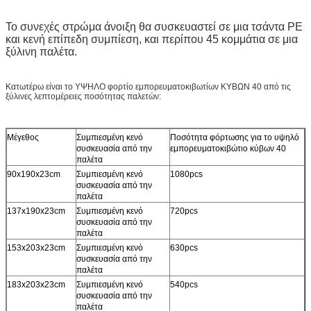
Το συνεχές στρώμα άνοιξη θα συσκευαστεί σε μια τσάντα PE
και κενή επίπεδη συμπίεση, και περίπου 45 κομμάτια σε μια
ξύλινη παλέτα.
Κατωτέρω είναι το ΥΨΗΛΟ φορτίο εμπορευματοκιβωτίων ΚΥΒΩΝ 40 από τις
ξύλινες λεπτομέρειες ποσότητας παλετών:
Μέγεθος
Συμπιεσμένη κενό
Ποσότητα φόρτωσης για το υψηλό
συσκευασία από την
εμπορευματοκιβώτιο κύβων 40
παλέτα
90x190x23cm
Συμπιεσμένη κενό
1080pcs
συσκευασία από την
παλέτα
137x190x23cm
Συμπιεσμένη κενό
720pcs
συσκευασία από την
παλέτα
153x203x23cm
Συμπιεσμένη κενό
630pcs
συσκευασία από την
παλέτα
183x203x23cm
Συμπιεσμένη κενό
540pcs
συσκευασία από την
παλέτα