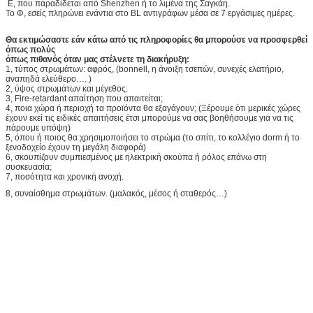
Γ, κατάθεση ή LC λαμβανόμενη
Δ, παραγωγή διαταγής
Ε, που παραδίδεται από Shenzhen ή το λιμένα της Σαγκάη.
Το Φ, εσείς πληρώνει ενάντια στο BL αντιγράφων μέσα σε 7 εργάσιμες ημέρες.
Θα εκτιμώσαστε εάν κάτω από τις πληροφορίες θα μπορούσε να προσφερθεί
όπως πολύς
όπως πιθανός όταν μας στέλνετε τη διακήρυξη:
1, τύπος στρωμάτων: αφρός, (bonnell, η άνοιξη τσεπών, συνεχές ελατήριο,
αναπηδά ελεύθερο…. )
2, ύψος στρωμάτων και μέγεθος.
3, Fire-retardant απαίτηση που απαιτείται;
4, ποια χώρα ή περιοχή τα προϊόντα θα εξαγάγουν; (Ξέρουμε ότι μερικές χώρες
έχουν εκεί τις ειδικές απαιτήσεις έτσι μπορούμε να σας βοηθήσουμε για να τις
πάρουμε υπόψη)
5, όπου ή ποιος θα χρησιμοποιήσει το στρώμα (το σπίτι, το κολλέγιο dorm ή το
ξενοδοχείο έχουν τη μεγάλη διαφορά)
6, σκουπίζουν συμπιεσμένος με ηλεκτρική σκούπα ή ρόλος επάνω στη
συσκευασία;
7, ποσότητα και χρονική ανοχή.
8, συναίσθημα στρωμάτων. (μαλακός, μέσος ή σταθερός…)