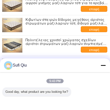
αφρού μνήμης μαξιλαριών τοπ για το κρεβάτι
στρατοπέδευσης
επαφή
Κιβωτίων σπειρών δίδυμος μεγέθους άριστος
στρωμάτων μαξιλαριών τοπ, δίδυμο μαξιλάρι
στρωμάτων μαξιλαριών τοπ
επαφή
Πολυτέλειας χρυσοί χρώματος σχεδίων
άριστοι στρωμάτων μαξιλαριών συμπιεσμένοι
κορυφή 12 ίντσα
επαφή
10 τοπ άριστος στρωμάτων μαξιλαριών
ίντσας, μπερδεμένος άριστος στρωμάτων
Sufi Qiu
αφρού βασίλισσα Size
επαφή
Κομψή κορυφή μαξιλαριών κρεβατοκάμαρων
5:43 PM
και μέγεθος βασιλιάδων άριστων στρωμάτων
αφρού μνήμης
επαφή
Good day, what product are you looking for?
2 / 2