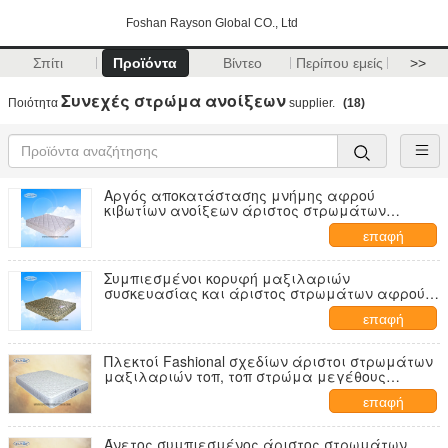
Foshan Rayson Global CO., Ltd
Σπίτι
Προϊόντα
Βίντεο
Περίπου εμείς
>>
Συνεχές στρώμα ανοίξεων
Ποιότητα
supplier.
(18)
Αργός αποκατάστασης μνήμης αφρού
κιβωτίων ανοίξεων άριστος στρωμάτων
εγχώριων μαξιλαριών τοπ με το άριστο
επαφή
μαξιλαριών
Συμπιεσμένοι κορυφή μαξιλαριών
συσκευασίας και άριστος στρωμάτων αφρού
μνήμης με το σχέδιο λουλουδιών
επαφή
Πλεκτοί Fashional σχεδίων άριστοι στρωμάτων
μαξιλαριών τοπ, τοπ στρώμα μεγέθους
βασιλιάδων μαξιλαριών
επαφή
Άνετος συμπιεσμένος άριστος στρωμάτων