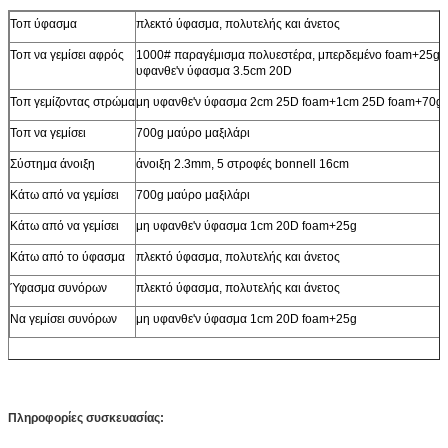
Τοπ ύφασμα
πλεκτό ύφασμα, πολυτελής και άνετος
Τοπ να γεμίσει αφρός
1000# παραγέμισμα πολυεστέρα, μπερδεμένο foam+25g 
υφανθε'ν ύφασμα 3.5cm 20D
Τοπ γεμίζοντας στρώμα
μη υφανθε'ν ύφασμα 2cm 25D foam+1cm 25D foam+70g
Τοπ να γεμίσει
700g μαύρο μαξιλάρι
Σύστημα άνοιξη
άνοιξη 2.3mm, 5 στροφές bonnell 16cm
Κάτω από να γεμίσει
700g μαύρο μαξιλάρι
Κάτω από να γεμίσει
μη υφανθε'ν ύφασμα 1cm 20D foam+25g
Κάτω από το ύφασμα
πλεκτό ύφασμα, πολυτελής και άνετος
Ύφασμα συνόρων
πλεκτό ύφασμα, πολυτελής και άνετος
Να γεμίσει συνόρων
μη υφανθε'ν ύφασμα 1cm 20D foam+25g
Πληροφορίες συσκευασίας: