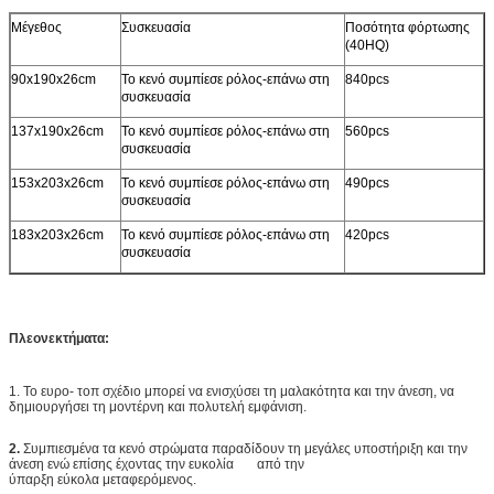
Μέγεθος
Συσκευασία
Ποσότητα φόρτωσης
(40HQ)
90x190x26cm
Το κενό συμπίεσε ρόλος-επάνω στη
840pcs
συσκευασία
137x190x26cm
Το κενό συμπίεσε ρόλος-επάνω στη
560pcs
συσκευασία
153x203x26cm
Το κενό συμπίεσε ρόλος-επάνω στη
490pcs
συσκευασία
183x203x26cm
Το κενό συμπίεσε ρόλος-επάνω στη
420pcs
συσκευασία
Πλεονεκτήματα:
1. Το ευρο- τοπ σχέδιο μπορεί να ενισχύσει τη μαλακότητα και την άνεση, να
δημιουργήσει τη μοντέρνη και πολυτελή εμφάνιση.
2.
Συμπιεσμένα τα κενό στρώματα παραδίδουν τη μεγάλες υποστήριξη και την
άνεση ενώ επίσης έχοντας την ευκολία από την
ύπαρξη εύκολα μεταφερόμενος.