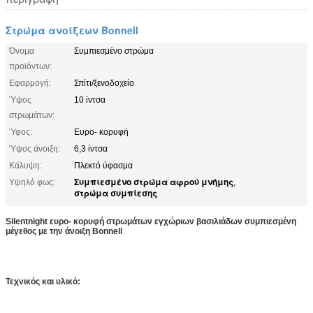
Στρώμα ανοίξεων Bonnell
Όνομα
Συμπιεσμένο στρώμα
προϊόντων:
Εφαρμογή:
Σπίτι/ξενοδοχείο
Ύψος
10 ίντσα
στρωμάτων:
Ύφος:
Ευρο- κορυφή
Ύψος άνοιξη:
6,3 ίντσα
Κάλυψη:
Πλεκτό ύφασμα
Συμπιεσμένο στρώμα αφρού μνήμης
Υψηλό φως:
,
στρώμα συμπίεσης
Silentnight ευρο- κορυφή στρωμάτων εγχώριων βασιλιάδων συμπιεσμένη
μέγεθος με την άνοιξη Bonnell
Τεχνικός και υλικό: