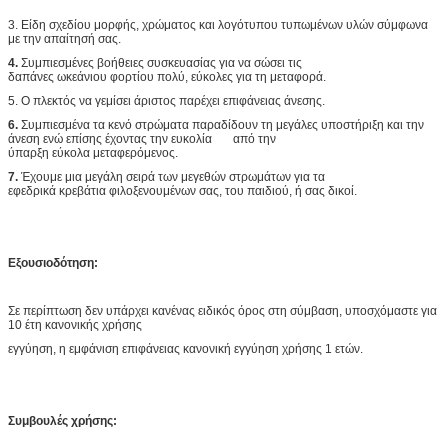
3. Είδη σχεδίου μορφής, χρώματος και λογότυπου τυπωμένων υλών σύμφωνα
με την απαίτησή σας.
4.
Συμπιεσμένες βοήθειες συσκευασίας για να σώσει τις
δαπάνες ωκεάνιου φορτίου πολύ, εύκολες για τη μεταφορά.
5. Ο πλεκτός να γεμίσει άριστος παρέχει επιφάνειας άνεσης.
6.
Συμπιεσμένα τα κενό στρώματα παραδίδουν τη μεγάλες υποστήριξη και την
άνεση ενώ επίσης έχοντας την ευκολία από την
ύπαρξη εύκολα μεταφερόμενος.
7.
Έχουμε μια μεγάλη σειρά των μεγεθών στρωμάτων για τα
εφεδρικά κρεβάτια φιλοξενουμένων σας, του παιδιού, ή σας δικοί.
Εξουσιοδότηση:
Σε περίπτωση δεν υπάρχει κανένας ειδικός όρος στη σύμβαση, υποσχόμαστε για
10 έτη κανονικής χρήσης
εγγύηση, η εμφάνιση επιφάνειας κανονική εγγύηση χρήσης 1 ετών.
Συμβουλές χρήσης: