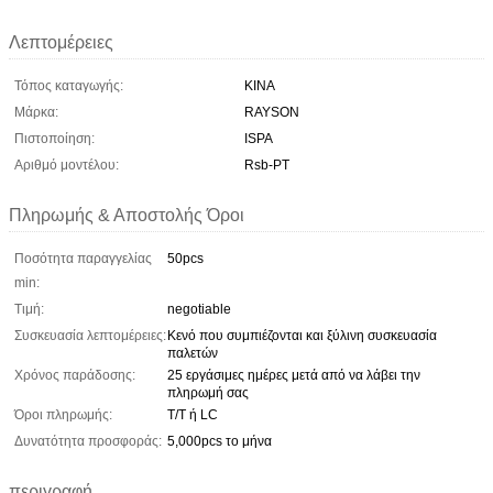
Λεπτομέρειες
Τόπος καταγωγής:
ΚΙΝΑ
Μάρκα:
RAYSON
Πιστοποίηση:
ISPA
Αριθμό μοντέλου:
Rsb-PT
Πληρωμής & Αποστολής Όροι
Ποσότητα παραγγελίας
50pcs
min:
Τιμή:
negotiable
Συσκευασία λεπτομέρειες:
Κενό που συμπιέζονται και ξύλινη συσκευασία
παλετών
Χρόνος παράδοσης:
25 εργάσιμες ημέρες μετά από να λάβει την
πληρωμή σας
Όροι πληρωμής:
T/T ή LC
Δυνατότητα προσφοράς:
5,000pcs το μήνα
περιγραφή