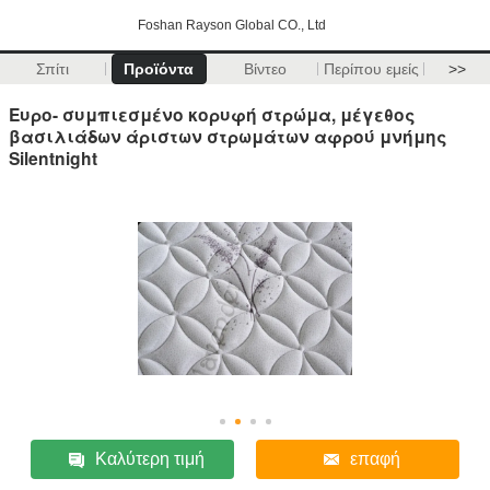
Foshan Rayson Global CO., Ltd
Σπίτι
Προϊόντα
Βίντεο
Περίπου εμείς
>>
Ευρο- συμπιεσμένο κορυφή στρώμα, μέγεθος
βασιλιάδων άριστων στρωμάτων αφρού μνήμης
Silentnight
Καλύτερη τιμή
επαφή