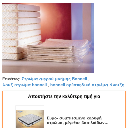
Στρώμα αφρού μνήμης Bonnell
Ετικέττες:
,
λουξ στρώμα bonnell
bonnell ορθοπεδικό στρώμα άνοιξη
,
Αποκτήστε την καλύτερη τιμή για
Ευρο- συμπιεσμένο κορυφή
στρώμα, μέγεθος βασιλιάδων
άριστων στρωμάτων αφρού