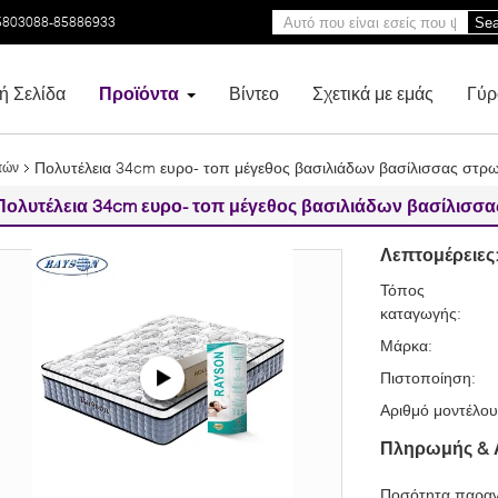
5803088-85886933
Sea
ή Σελίδα
Προϊόντα
Βίντεο
Σχετικά με εμάς
Γύρ
Πολυτέλεια 34cm ευρο- τοπ μέγεθος βασιλιάδων βασίλισσας στρ
πών
Πολυτέλεια 34cm ευρο- τοπ μέγεθος βασιλιάδων βασίλισ
Λεπτομέρειες
Τόπος
καταγωγής:
Μάρκα:
Πιστοποίηση:
Αριθμό μοντέλου
Πληρωμής & 
Ποσότητα παραγ