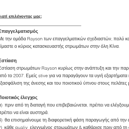
Γιατί επιλέγοντας μας;
Επαγγελματισμός
Με την ομάδα Rayson των επαγγελματικών σχεδιαστών, πολύ κα
είμαστε ο κύριος κατασκευαστής στρωμάτων στην όλη Κίνα.
Εστίαση
Εστίαση στρωμάτων Rayson κυρίως στην ανάπτυξη και την πα
από το 2007. Εμείς stive για να παραγάγουν τα υγιή εξαρτήματ
εξασφάλιση της άνεσης και του ποιοτικού ύπνου στους πελάτες 
Ποιοτικός έλεγχος
α) πριν από τη διαταγή που επιβεβαιώνεται, πρέπει να ελέγξουμ
πρέπει να είναι αυστηρά.
β) θα επισημαίνουμε τη διαφορετική φάση παραγωγής από την 
γ) κάθε qualiy ελεγγμένος στρωμάτων & καθάρισε πριν από τη