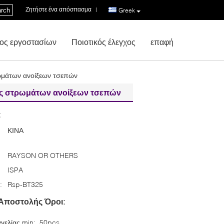
Ζητήστε ένα απόσπασμα
|
rch
Greek
ος εργοστασίων
Ποιοτικός έλεγχος
επαφή
ωμάτων ανοίξεων τσεπών
σας στρωμάτων ανοίξεων τσεπών
:
ΚΙΝΑ
RAYSON OR OTHERS
ISPA
:
Rsp-BT325
Αποστολής Όροι:
γελίας min:
50pcs