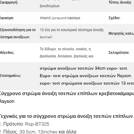
Εφαρμογή:
Τύπος άνοιξη:
ξενοδοχείων
ύφασμα:
πλεκτό jacquard ύφασμα
Σχέδιο:
Εξουσιοδότηση για το
15 έτη για το εσωτερικό σύστημα άνοιξη
Μετρητής καλω
ύστημα ανοίξεων:
bonnell
Το δίδυμο, το σύνολο, ενιαίος, η
Μέγεθος:
Σκληρότητα:
βασίλισσα, διπλάσιο, βασιλιάς και
στρώμα ανοίξεων τσεπών 34cm ευρο- τοπ
,
Ευρο- τοπ στρώμα ανοίξεων τσεπών Rayson
Επισημαίνω:
,
ευρο- τοπ στρώματα ανοίξεων τσεπών 13 ιν
Σύγχρονο στρώμα άνοιξη τσεπών επίπλων κρεβατοκάμαρ
Rayson
Τεχνικός για το σύγχρονο στρώμα άνοιξη τσεπών επίπλω
1.
Πρότυπο: Rsp-BT325
2. Πάχος: 33.5cm, 13inches και άλλα