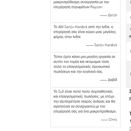
μακροπρόθεσμη συνεργασία με την
επιχείρηση στρωμάτων Rayson.
—— Girish
Το AM Sanjiv Hardick από την Ινδία, η
επιχείρησή σας είναι κύριο μιας μεγάλης
σ
φήμης στην Ινδία.
—— Sanjiv Hardick
Τύποι έχετε κάνει μια μεγάλη εργασία σε
αυτόν τον τομέα και εκτιμώμαι τόσο
πολύ το επαγγελματικές προσωπικό
πωλήσεων και την ευγένειά σας.
—— Δαβίδ
Το Sufi είναι πολύ πολύ συμπαθητικές
και επαγγελματικές πωλήσεις, με στόχο
την εξυπηρέτηση νεαρός άνδρας και θα
αγαπούσα να συνεργαστώ με την
επιχείρησή σας για ένα μακροπρόθεσμο.
—— Chris