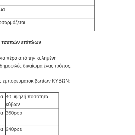
σμα
οσαρμόζεται
η τσεπών επίπλων
για πέρα από την κυλημένη
δημοφιλές δικαίωμα ένας τρόπος.
ης εμπορευματοκιβωτίων ΚΥΒΩΝ:
να
40 υψηλή ποσότητα
κύβων
να
360pcs
να
240pcs