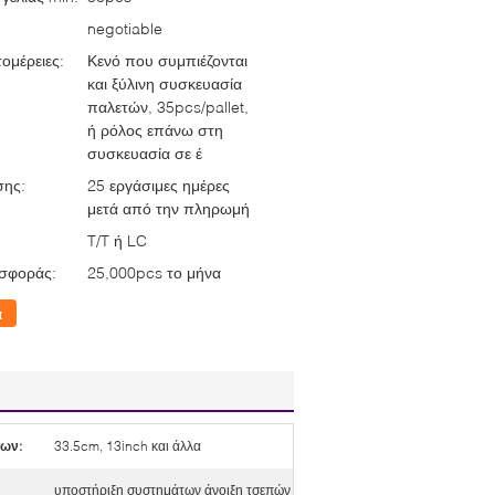
negotiable
ομέρειες:
Κενό που συμπιέζονται
και ξύλινη συσκευασία
παλετών, 35pcs/pallet,
ή ρόλος επάνω στη
συσκευασία σε έ
σης:
25 εργάσιμες ημέρες
μετά από την πληρωμή
T/T ή LC
σφοράς:
25,000pcs το μήνα
α
ων:
33.5cm, 13inch και άλλα
υποστήριξη συστημάτων άνοιξη τσεπών