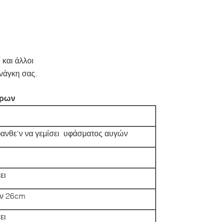
 και άλλοι
νάγκη σας.
αρων
ανθε'ν να γεμίσει υφάσματος αυγών
ει
ών 26cm
ει