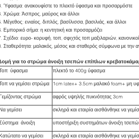
3. Ύφασμα: ανακουφίστε το πλεκτό ύφασμα και προσαρμόστε
4. Χρώμα: Άσπρος, μαύρος και άλλοι
5. Μέγεθος: ενιαίος, διπλός, βασίλισσα, βασιλιάς, και άλλοι
6. Εμπορικό σήμα: η κεντητική και προσαρμόζει
7. Σχέδιο: ευρο- κορυφή, τοπ, σφιχτός τοπ μαξιλαριών, κανονικοί
8. Σταθερότητα: μαλακός, μέσος και σταθερός σύμφωνα με την α
Δομή για το στρώμα άνοιξη τσεπών επίπλων κρεβατοκάμ
Τοπ ύφασμα
πλεκτό το 400g ύφασμα
Τοπ να γεμίσει στρώμα
1cm latex+ 3.5cm μαλακό foam+ μη υφ
Γεμίζοντας στρώμα
αφρός υψηλής πυκνότητας 3cm
Να γεμίσει
σκληρά και εταιρία αισθάνθηκε να γεμίσ
Σύστημα άνοιξη
υποστήριξη συστημάτων άνοιξη τσεπ
Κατώτατο να γεμίσει
σκληρά και εταιρία αισθάνθηκε να γεμίσ