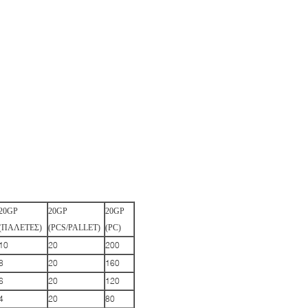
20GP
20GP
20GP
(ΠΑΛΕΤΕΣ)
(PCS/PALLET)
(PC)
10
20
200
8
20
160
6
20
120
4
20
80