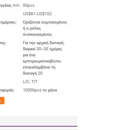
γελίας min:
50pcs
US$81-US$152
ομέρειες:
Οριζόντια συμπιεσμένος
ή ο ρόλος
συσκευασμένος
σης:
Για την αρχική διαταγή,
διαρκεί 30~35 ημέρες
για ένα
εμπορευματοκιβώτιο,
επαναλαμβάνει τη
διαταγή 25
L/C, T/T
σφοράς:
15000pcs το μήνα
α