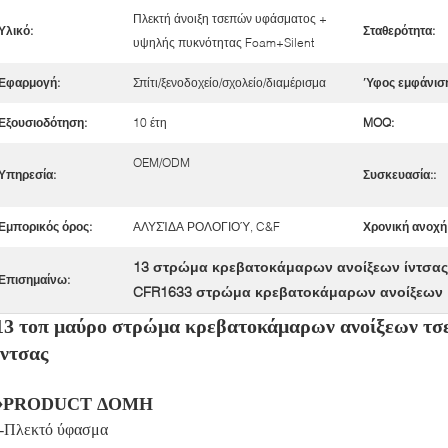
Πλεκτή άνοιξη τσεπών υφάσματος +
Υλικό:
Σταθερότητα:
υψηλής πυκνότητας Foam+Silent
Εφαρμογή:
Σπίτι/ξενοδοχείο/σχολείο/διαμέρισμα
Ύφος εμφάνιση
Εξουσιοδότηση:
10 έτη
MOQ:
OEM/ODM
Υπηρεσία:
Συσκευασία::
Εμπορικός όρος:
ΑΛΥΣΊΔΑ ΡΟΛΟΓΙΟΎ, C&F
Χρονική ανοχή
13 στρώμα κρεβατοκάμαρων ανοίξεων ίντσας
Επισημαίνω:
CFR1633 στρώμα κρεβατοκάμαρων ανοίξεων
13 τοπ μαύρο στρώμα κρεβατοκάμαρων ανοίξεων τσ
ίντσας
♦PRODUCT ΔΟΜΗ
--Πλεκτό ύφασμα