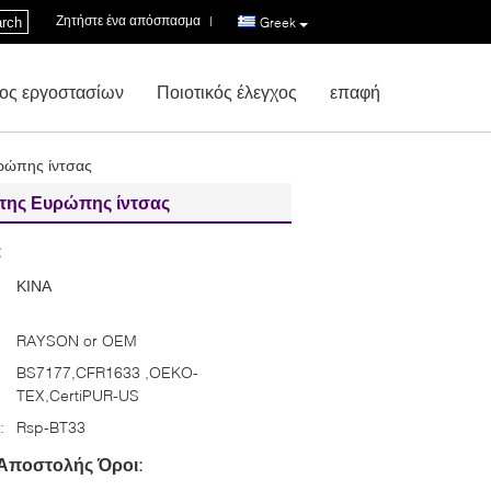
Ζητήστε ένα απόσπασμα
|
rch
Greek
ος εργοστασίων
Ποιοτικός έλεγχος
επαφή
ρώπης ίντσας
της Ευρώπης ίντσας
:
ΚΙΝΑ
RAYSON or OEM
BS7177,CFR1633 ,OEKO-
TEX,CertiPUR-US
:
Rsp-BT33
Αποστολής Όροι: