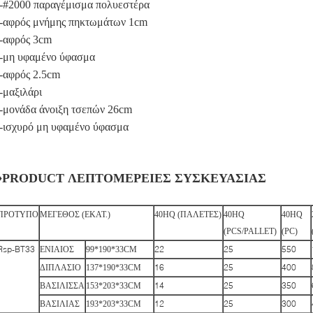
--#2000 παραγέμισμα πολυεστέρα
--αφρός μνήμης πηκτωμάτων 1cm
--αφρός 3cm
--μη υφαμένο ύφασμα
--αφρός 2.5cm
--μαξιλάρι
--μονάδα άνοιξη τσεπών 26cm
--ισχυρό μη υφαμένο ύφασμα
♦PRODUCT ΛΕΠΤΟΜΕΡΕΙΕΣ ΣΥΣΚΕΥΑΣΙΑΣ
ΠΡΟΤΥΠΟ
ΜΕΓΕΘΟΣ (ΕΚΑΤ.)
40HQ (ΠΑΛΕΤΕΣ)
40HQ
40HQ
(PCS/PALLET)
(PC)
Rsp-BT33
22
25
550
ΕΝΙΑΙΟΣ
99*190*33CM
16
25
400
ΔΙΠΛΑΣΙΟ
137*190*33CM
14
25
350
ΒΑΣΙΛΙΣΣΑ
153*203*33CM
12
25
300
ΒΑΣΙΛΙΑΣ
193*203*33CM