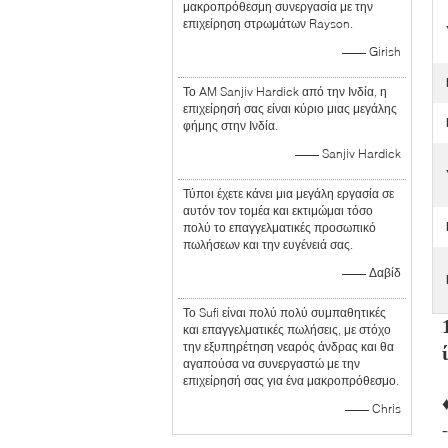
μακροπρόθεσμη συνεργασία με την
επιχείρηση στρωμάτων Rayson.
—— Girish
Το AM Sanjiv Hardick από την Ινδία, η
επιχείρησή σας είναι κύριο μιας μεγάλης
φήμης στην Ινδία.
—— Sanjiv Hardick
Τύποι έχετε κάνει μια μεγάλη εργασία σε
αυτόν τον τομέα και εκτιμώμαι τόσο
πολύ το επαγγελματικές προσωπικό
πωλήσεων και την ευγένειά σας.
—— Δαβίδ
Το Sufi είναι πολύ πολύ συμπαθητικές
και επαγγελματικές πωλήσεις, με στόχο
την εξυπηρέτηση νεαρός άνδρας και θα
αγαπούσα να συνεργαστώ με την
επιχείρησή σας για ένα μακροπρόθεσμο.
—— Chris