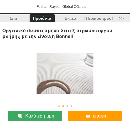
Foshan Rayson Global CO., Ltd
Σπίτι
Προϊόντα
Βίντεο
Περίπου εμείς
>>
Οργανικό συμπιεσμένο λατέξ στρώμα αφρού
μνήμης με την άνοιξη Bonnell
Καλύτερη τιμή
επαφή