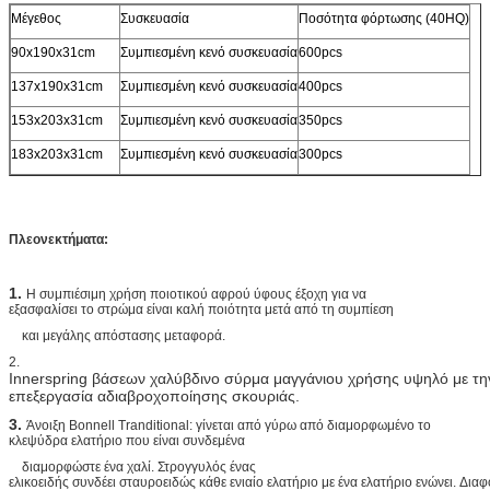
Μέγεθος
Συσκευασία
Ποσότητα φόρτωσης (40HQ)
90x190x31cm
Συμπιεσμένη κενό συσκευασία
600pcs
137x190x31cm
Συμπιεσμένη κενό συσκευασία
400pcs
153x203x31cm
Συμπιεσμένη κενό συσκευασία
350pcs
183x203x31cm
Συμπιεσμένη κενό συσκευασία
300pcs
Πλεονεκτήματα:
1.
Η συμπιέσιμη χρήση ποιοτικού αφρού ύφους έξοχη για να
εξασφαλίσει το στρώμα είναι καλή ποιότητα μετά από τη συμπίεση
και μεγάλης απόστασης μεταφορά.
2.
Innerspring βάσεων χαλύβδινο σύρμα μαγγάνιου χρήσης υψηλό με τη
επεξεργασία αδιαβροχοποίησης σκουριάς.
3.
Άνοιξη Bonnell Tranditional: γίνεται από γύρω από διαμορφωμένο το
κλεψύδρα ελατήριο που είναι συνδεμένα
διαμορφώστε ένα χαλί. Στρογγυλός ένας
ελικοειδής συνδέει σταυροειδώς κάθε ενιαίο ελατήριο με ένα ελατήριο ενώνει. Δια