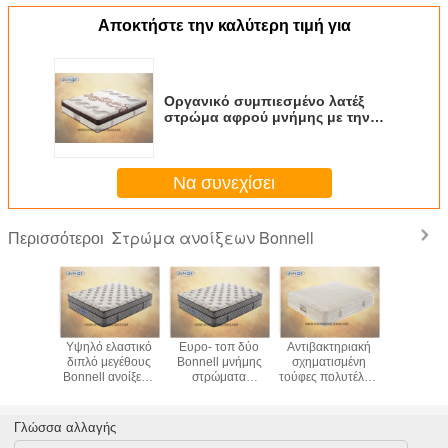
Αποκτήστε την καλύτερη τιμή για
Οργανικό συμπιεσμένο λατέξ
στρώμα αφρού μνήμης με την
άνοιξη Bonnell
Να συνεχίσει
Στρώμα ανοίξεων Bonnell
Περισσότεροι
μπαμπού
Υψηλό ελαστικό
Ευρο- τοπ δύο
Αντιβακτηριακή
Αναπηδ
υ αντι
διπλό μεγέθους
Bonnell μνήμης
σχηματισμένη
στρώμα
μεγέθους
Bonnell ανοίξεων
στρώματα
τούφες πολυτέλεια
Ευρώ
ων λατέξ
στρώμα κρεβατιών
στρωμάτων
άνοιξη 5ft Bonnell
βασιλι
nell
στρωμάτων ευρο-
αφρού ύψος 14
διπλή πλευρά
στρωμ
μάτων
ίντσας για το σπίτι
στρωμάτων
ανοίξεων 
Γλώσσα αλλαγής
ξεων
αφρού μνήμης με
πολυτέλ