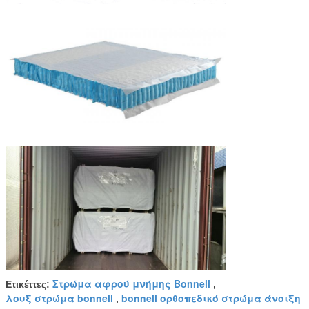
Στρώμα αφρού μνήμης Bonnell
Ετικέττες:
,
λουξ στρώμα bonnell
bonnell ορθοπεδικό στρώμα άνοιξη
,