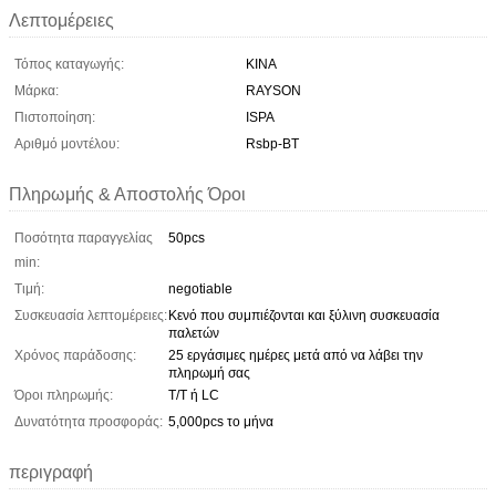
Λεπτομέρειες
Τόπος καταγωγής:
ΚΙΝΑ
Μάρκα:
RAYSON
Πιστοποίηση:
ISPA
Αριθμό μοντέλου:
Rsbp-BT
Πληρωμής & Αποστολής Όροι
Ποσότητα παραγγελίας
50pcs
min:
Τιμή:
negotiable
Συσκευασία λεπτομέρειες:
Κενό που συμπιέζονται και ξύλινη συσκευασία
παλετών
Χρόνος παράδοσης:
25 εργάσιμες ημέρες μετά από να λάβει την
πληρωμή σας
Όροι πληρωμής:
T/T ή LC
Δυνατότητα προσφοράς:
5,000pcs το μήνα
περιγραφή