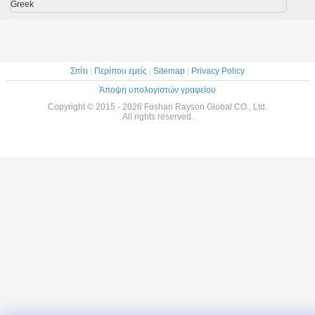
το λατέξ
σύγχρ
Greek
σχεδίου 
Σπίτι
|
Περίπου εμείς
|
Sitemap
|
Privacy Policy
Άποψη υπολογιστών γραφείου
Copyright © 2015 - 2026 Foshan Rayson Global CO., Ltd.
All rights reserved.