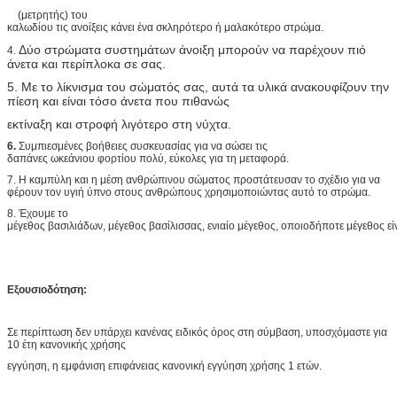
(μετρητής) του
καλωδίου τις ανοίξεις κάνει ένα σκληρότερο ή μαλακότερο στρώμα.
Δύο στρώματα συστημάτων άνοιξη μπορούν να παρέχουν πιό
4.
άνετα και περίπλοκα σε σας.
5. Με το λίκνισμα του σώματός σας, αυτά τα υλικά ανακουφίζουν την
πίεση και είναι τόσο άνετα που πιθανώς
εκτίναξη και στροφή λιγότερο στη νύχτα.
6.
Συμπιεσμένες βοήθειες συσκευασίας για να σώσει τις
δαπάνες ωκεάνιου φορτίου πολύ, εύκολες για τη μεταφορά.
7. Η καμπύλη και η μέση ανθρώπινου σώματος προστάτευσαν το σχέδιο για να
φέρουν τον υγιή ύπνο στους ανθρώπους χρησιμοποιώντας αυτό το στρώμα.
8. Έχουμε το
μέγεθος βασιλιάδων, μέγεθος βασίλισσας, ενιαίο μέγεθος, οποιοδήποτε μέγεθος είν
Εξουσιοδότηση:
Σε περίπτωση δεν υπάρχει κανένας ειδικός όρος στη σύμβαση, υποσχόμαστε για
10 έτη κανονικής χρήσης
εγγύηση, η εμφάνιση επιφάνειας κανονική εγγύηση χρήσης 1 ετών.