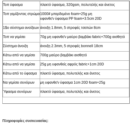
Τοπ ύφασμα
πλεκτό ύφασμα, 320gsm, πολυτελής και άνετος
Τοπ γεμίζοντας στρώμα
1000# μπερδεμένο foam+25g μη
υφανθε'ν ύφασμα PP foam+3.5cm 20D
1$ο σύστημα ανοίξεων
άνοιξη 1.8mm, 5 στροφές τσεπών 8cm
Τοπ να γεμίσει
70g μη υφανθε'ν μαύρο βαμβάκι fabric+700g αισθητό
Σύστημα άνοιξη
άνοιξη 2.3mm, 5 στροφές bonnell 18cm
Κάτω από να γεμίσει
700g μαύρο βαμβάκι αισθητό
Κάτω από να γεμίσει
25g μη υφανθείς αφρός fabric+1cm 20D
Κάτω από το ύφασμα
πλεκτό ύφασμα, πολυτελής και άνετος
Να γεμίσει συνόρων
μη υφανθε'ν ύφασμα 1cm 20D foam+25g
Ύφασμα συνόρων
πλεκτό ύφασμα, πολυτελής και άνετος
Πληροφορίες συσκευασίας: