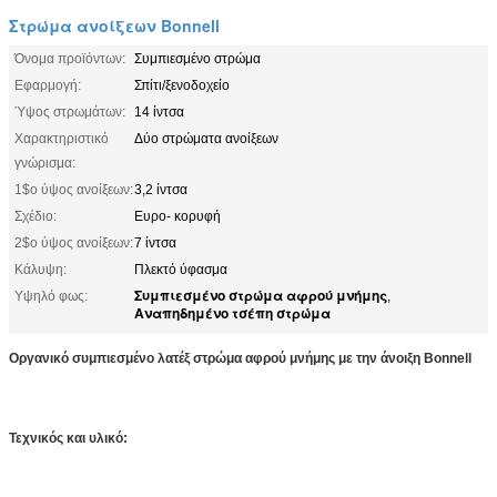
Στρώμα ανοίξεων Bonnell
Όνομα προϊόντων:
Συμπιεσμένο στρώμα
Εφαρμογή:
Σπίτι/ξενοδοχείο
Ύψος στρωμάτων:
14 ίντσα
Χαρακτηριστικό
Δύο στρώματα ανοίξεων
γνώρισμα:
1$ο ύψος ανοίξεων:
3,2 ίντσα
Σχέδιο:
Ευρο- κορυφή
2$ο ύψος ανοίξεων:
7 ίντσα
Κάλυψη:
Πλεκτό ύφασμα
Συμπιεσμένο στρώμα αφρού μνήμης
Υψηλό φως:
,
Αναπηδημένο τσέπη στρώμα
Οργανικό συμπιεσμένο λατέξ στρώμα αφρού μνήμης με την άνοιξη Bonnell
Τεχνικός και υλικό: