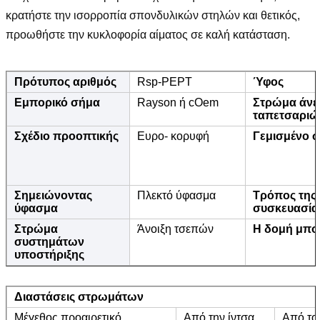
κρατήστε την ισορροπία σπονδυλικών στηλών και θετικός,
προωθήστε την κυκλοφορία αίματος σε καλή κατάσταση.
Πρότυπος αριθμός
Rsp-PEPT
Ύφος
Εμπορικό σήμα
Rayson ή cOem
Στρώμα άνε
ταπετσαριώ
Σχέδιο προοπτικής
Ευρο- κορυφή
Γεμισμένο 
Σημειώνοντας
Πλεκτό ύφασμα
Τρόπος της
ύφασμα
συσκευασία
Στρώμα
Άνοιξη τσεπών
Η δομή μπο
συστημάτων
υποστήριξης
Διαστάσεις στρωμάτων
Μέγεθος προαιρετικό
Από την ίντσα
Από το