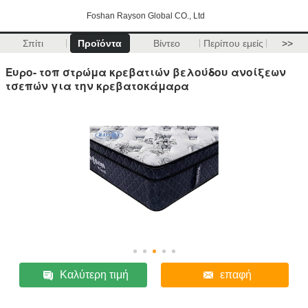
Foshan Rayson Global CO., Ltd
Σπίτι
Προϊόντα
Βίντεο
Περίπου εμείς
>>
Ευρο- τοπ στρώμα κρεβατιών βελούδου ανοίξεων
τσεπών για την κρεβατοκάμαρα
Καλύτερη τιμή
επαφή