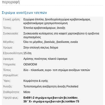
περιγραφή
Στρώμα ανοίξεων τσεπών
Γενική χρήση:
Εγχώρια έπιπλα, ξενοδοχείο/εγχώρια κρεβατοκάμαρα,
κρεβατοκάμαρα χρησιμοποιούμενη
Τύπος:
Έπιπλα κρεβατοκάμαρων, άνοιξη
Συσκευασία:
Συσκευασία κυλίσματος στο καφετί χαρτοκιβώτιο ή οριζόντια
συμπιεσμένος
Μέγεθος:
Όλο το μέγεθος, βασιλιάς, βασίλισσα, ενιαία
Χρώμα:
Στην επιλογή σας/ως δείγμα
Εξουσιοδότηση:
15 έτη
ύφασμα:
Αρίστης ποιότητας πλεκτό ύφασμα
Υπηρεσία:
OEM/ODM
Τύπος
δύο - πλαισίωσε, ευρο- τοπ στρώμα ανοίξεων τσεπών
στρωμάτων:
Ύφος:
Κομψότητα & υγιής
Άνοιξη:
Τυποποιημένη ανεξάρτητη άνοιξη Pocketed
Σταθερότητα:
Μέσο
En591-2 στρώμα κρεβατιών βελούδου
Υψηλό φως:
,
39 ' Χ» στρώμα κρεβατιών βελούδου 75