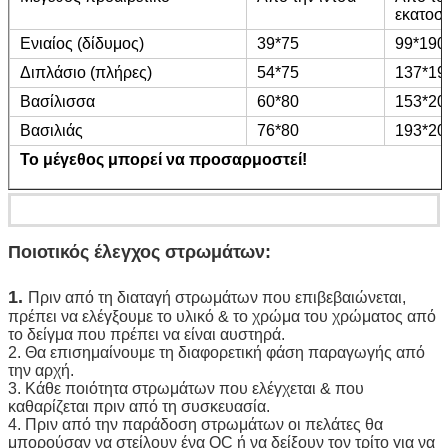
εκατοσ
Ενιαίος (δίδυμος)
39*75
99*190
Διπλάσιο (πλήρες)
54*75
137*19
Βασίλισσα
60*80
153*20
Βασιλιάς
76*80
193*20
Το μέγεθος μπορεί να προσαρμοστεί!
Ποιοτικός έλεγχος στρωμάτων:
1. 
Πριν από τη διαταγή στρωμάτων που επιβεβαιώνεται, 
πρέπει να ελέγξουμε το υλικό & το χρώμα του χρώματος από 
το δείγμα που πρέπει να είναι αυστηρά.
2. Θα επισημαίνουμε τη διαφορετική φάση παραγωγής από 
την αρχή.
3. Κάθε ποιότητα στρωμάτων που ελέγχεται & που 
καθαρίζεται πριν από τη συσκευασία.
4. Πριν από την παράδοση στρωμάτων οι πελάτες θα 
μπορούσαν να στείλουν ένα QC ή να δείξουν τον τρίτο για να 