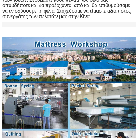
Αφήστε ένα μήνυμα
οπουδήποτε και να προέρχονται από και θα επιθυμούσαμε
να ενισχύσουμε τη φιλία. Στοχεύουμε να είμαστε αξιόπιστος
We bellen je snel terug!
συνεργάτης των πελατών μας στην Κίνα
υποβολή