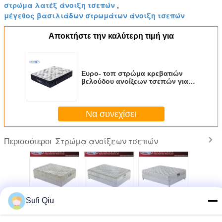
στρώμα λατέξ άνοιξη τσεπών
,
μέγεθος βασιλιάδων στρωμάτων άνοιξη τσεπών
Αποκτήστε την καλύτερη τιμή για
Ευρο- τοπ στρώμα κρεβατιών
βελούδου ανοίξεων τσεπών για
την κρεβατοκάμαρα
Να συνεχίσει
Στρώμα ανοίξεων τσεπών
Περισσότεροι
Άνετο
Κενό στρωμάτων
Συνεχές μαξιλάρι
Ευρο-
Sufi Qiu
εμποτισμένο
ανοίξεων τσεπών
στρωμάτων
συμπιέσεω
στρώμα αφρού
Innerspring -
ανοίξεων τσεπών
τσεπών α
μνήμης
συσκευασμένο
10 ίντσας, ευρο-
έπιπ