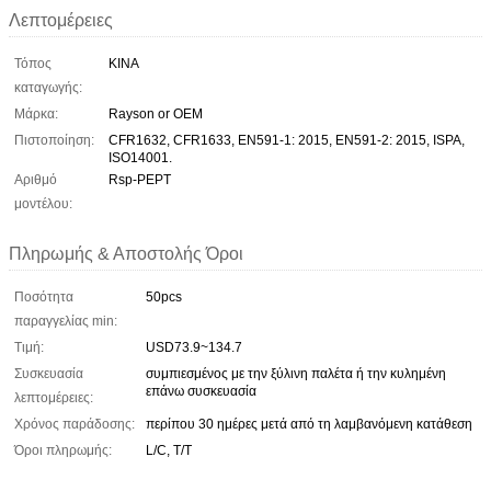
Λεπτομέρειες
Τόπος
ΚΙΝΑ
καταγωγής:
Μάρκα:
Rayson or OEM
Πιστοποίηση:
CFR1632, CFR1633, EN591-1: 2015, EN591-2: 2015, ISPA,
ISO14001.
Αριθμό
Rsp-PEPT
μοντέλου:
Πληρωμής & Αποστολής Όροι
Ποσότητα
50pcs
παραγγελίας min:
Τιμή:
USD73.9~134.7
Συσκευασία
συμπιεσμένος με την ξύλινη παλέτα ή την κυλημένη
επάνω συσκευασία
λεπτομέρειες:
Χρόνος παράδοσης:
περίπου 30 ημέρες μετά από τη λαμβανόμενη κατάθεση
Όροι πληρωμής:
L/C, T/T