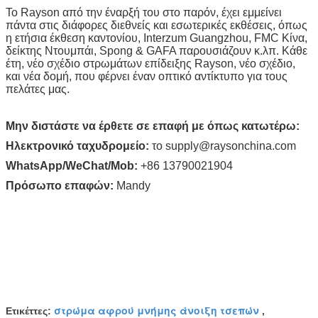
Το Rayson από την έναρξή του στο παρόν, έχει εμμείνει
πάντα στις διάφορες διεθνείς και εσωτερικές εκθέσεις, όπως
η ετήσια έκθεση καντονίου, Interzum Guangzhou, FMC Κίνα,
δείκτης Ντουμπάι, Spong & GAFA παρουσιάζουν κ.λπ. Κάθε
έτη, νέο σχέδιο στρωμάτων επίδειξης Rayson, νέο σχέδιο,
και νέα δομή, που φέρνει έναν οπτικό αντίκτυπο για τους
πελάτες μας.
Μην διστάστε να έρθετε σε επαφή με όπως κατωτέρω:
Ηλεκτρονικό ταχυδρομείο:
το supply@raysonchina.com
WhatsApp/WeChat/Mob:
+86 13790021904
Πρόσωπο επαφών:
Mandy
στρώμα αφρού μνήμης άνοιξη τσεπών
Ετικέττες:
,