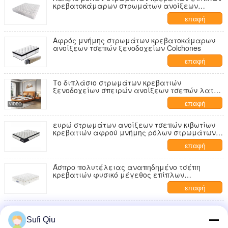
κρεβατοκάμαρων στρωμάτων ανοίξεων
σπειρών τσεπών κρεβατιών ξενοδοχείων
επαφή
Αφρός μνήμης στρωμάτων κρεβατοκάμαρων
ανοίξεων τσεπών ξενοδοχείων Colchones
επαφή
Το διπλάσιο στρωμάτων κρεβατιών
ξενοδοχείων σπειρών ανοίξεων τσεπών λατέξ
φυσικού μεγέθους συμπίεσε πτυσσόμενο
επαφή
ευρώ στρωμάτων ανοίξεων τσεπών κιβωτίων
κρεβατιών αφρού μνήμης ρόλων στρωμάτων
κρεβατιών ξενοδοχείων 30cm
επαφή
Άσπρο πολυτέλειας αναπηδημένο τσέπη
κρεβατιών φυσικό μέγεθος επίπλων
κρεβατοκάμαρων ξενοδοχείων στρωμάτων
επαφή
πέντε αστέρων
Άσπρο τοπ στρώμα μαξιλαριών ανοίξεων
τσεπών χρώματος μέσο σταθερό για το
Sufi Qiu
ξενοδοχείο