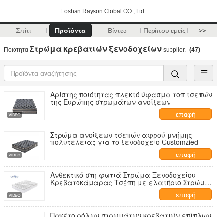
Foshan Rayson Global CO., Ltd
Σπίτι
Προϊόντα
Βίντεο
Περίπου εμείς
>>
Στρώμα κρεβατιών ξενοδοχείων
Ποιότητα
supplier.
(47)
Αρίστης ποιότητας πλεκτό ύφασμα τοπ τσεπών
της Ευρώπης στρωμάτων ανοίξεων
επαφή
Στρώμα ανοίξεων τσεπών αφρού μνήμης
πολυτέλειας για το ξενοδοχείο Customzied
επαφή
Ανθεκτικό στη φωτιά Στρώμα Ξενοδοχείου
Κρεβατοκάμαρας Τσέπη με ελατήριο Στρώμα
σε κουτί 50 -
επαφή
Πακέτο ρόλων στρωμάτων κρεβατιών επίπλων