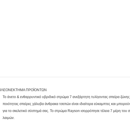
ΠΛΕΟΝΕΚΤΗΜΑ ΠΡΟΪΟΝΤΩΝ
Το άνετο & ενθαρρυντικό υβριδικό στρώμα 7 ανεξάρτητη τυλίγοντας σπείρα ζώνη
ποιότητας σπείρες χάλυβα άνθρακα τσεπών είναι ιδιαίτερα εύκαμπτες και μπορ
για το σκελετικό σύστημά σας. Το στρώμα Rayson ισορρόπησε τέλεια 7 μέρη του
λαιμών.