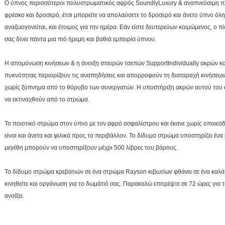
Ο ύπνος περισσότεροι πολυστρωματικός αφρός SoundlyLuxury & αναπνεύσιμη π
φρέσκο και δροσερό, έτσι μπορείτε να απολαύσετε το δροσερό και άνετο ύπνο όλη
αναζωογονείται, και έτοιμος για την ημέρα. Εάν είστε δευτερεύων κοιμώμενος, ο 
σας δίνει πάντα μια πιό ήρεμη και βαθιά εμπειρία ύπνου.
Η απομόνωση κινήσεων & η άνοιξη σπειρών τσεπών SupportIndividually ακρών κ
πυκνότητας περιορίζουν τις αναπηδήσεις και απορροφούν τη διαταραχή κινήσεων
χωρίς ξύπνημα από το θόρυβο των συνεργατών. Η υποστήριξη ακρών αυτού του στρ
να εκτιναχθούν από το στρώμα.
Το ποιοτικό στρώμα στον ύπνο με τον αφρό ασφαλίστρου και έκανε χωρίς οποιεσδ
είναι και άνετα και φιλικά προς το περιβάλλον. Το δίδυμο στρώμα υποστηρίζει έν
μεγέθη μπορούν να υποστηρίξουν μέχρι 500 λίβρες του βάρους.
Το δίδυμο στρώμα κρεβατιών σε ένα στρώμα Rayson κιβωτίων φθάνει σε ένα καλά
κινηθείτε και οργάνωση για το δωμάτιό σας. Παρακαλώ επιτρέψτε σε 72 ώρες για 
ανοίξει.