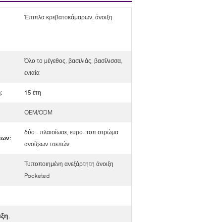
Έπιπλα κρεβατοκάμαρων, άνοιξη
Όλο το μέγεθος, βασιλιάς, βασίλισσα,
ενιαία
:
15 έτη
OEM/ODM
δύο - πλαισίωσε, ευρο- τοπ στρώμα
των:
ανοίξεων τσεπών
Τυποποιημένη ανεξάρτητη άνοιξη
Pocketed
ιξη
,