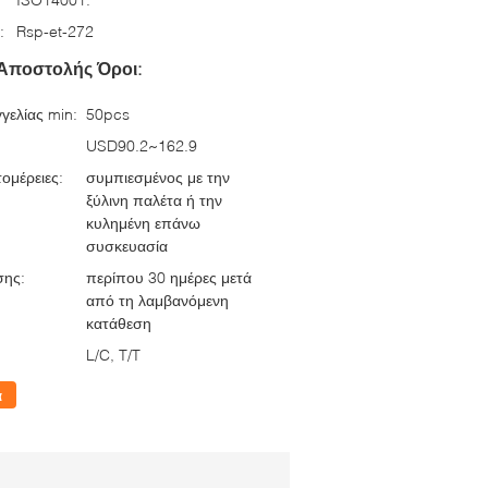
:
Rsp-et-272
Αποστολής Όροι:
γελίας min:
50pcs
USD90.2~162.9
ομέρειες:
συμπιεσμένος με την
ξύλινη παλέτα ή την
κυλημένη επάνω
συσκευασία
σης:
περίπου 30 ημέρες μετά
από τη λαμβανόμενη
κατάθεση
L/C, T/T
α