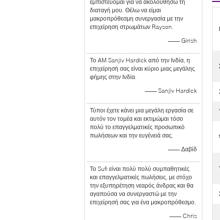
εμπιστεύομαι για να ακολουθήσω τη
διαταγή μου. Θέλω να είμαι
μακροπρόθεσμη συνεργασία με την
επιχείρηση στρωμάτων Rayson.
—— Girish
Το AM Sanjiv Hardick από την Ινδία, η
επιχείρησή σας είναι κύριο μιας μεγάλης
φήμης στην Ινδία.
—— Sanjiv Hardick
Τύποι έχετε κάνει μια μεγάλη εργασία σε
αυτόν τον τομέα και εκτιμώμαι τόσο
πολύ το επαγγελματικές προσωπικό
πωλήσεων και την ευγένειά σας.
—— Δαβίδ
Το Sufi είναι πολύ πολύ συμπαθητικές
και επαγγελματικές πωλήσεις, με στόχο
την εξυπηρέτηση νεαρός άνδρας και θα
αγαπούσα να συνεργαστώ με την
επιχείρησή σας για ένα μακροπρόθεσμο.
—— Chris