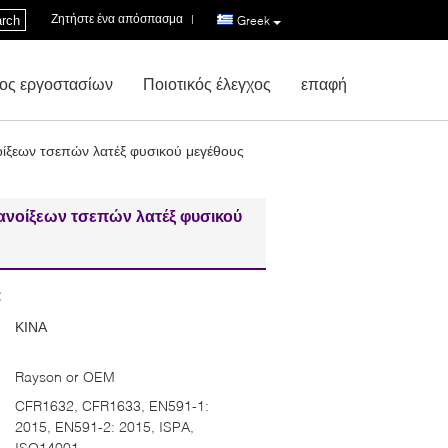
Ζητήστε ένα απόσπασμα
|
rch
Greek
ος εργοστασίων
Ποιοτικός έλεγχος
επαφή
ίξεων τσεπών λατέξ φυσικού μεγέθους
ανοίξεων τσεπών λατέξ φυσικού
:
ΚΙΝΑ
Rayson or OEM
CFR1632, CFR1633, EN591-1:
2015, EN591-2: 2015, ISPA,
ISO14001.