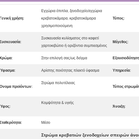
Εγχώρια έπιπλα, ξενοδοχείο/εγχώρια
Γενική χρήση:
κρεβατοκάμαρα, κρεβατοκάμαρα
Τύπος:
χρησιμοποιούμενη
Συσκευασία κυλίσματος στο καφετί
Συσκευασία:
Μέγεθος:
χαρτοκιβώτιο ή οριζόντια συμπιεσμένος
Χρώμα:
Στην επιλογή σας/ως δείγμα
Εξουσιοδότηση
Ύφασμα:
Αρίστης ποιότητας πλεκτό ύφασμα
Υπηρεσία:
Στρώμα πολυτέλειας
Όνομα προϊόντων:
Τύπος στρωμά
Κομψότητα & υγιής
Ύφος:
Άνοιξη:
Σταθερότητα:
Μέσο
Στρώμα κρεβατιών ξενοδοχείων σπειρών άνο