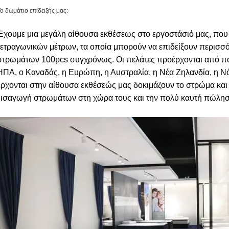
ο δωμάτιο επίδειξής μας:
Έχουμε μια μεγάλη αίθουσα εκθέσεως στο εργοστάσιό μας, που
τετραγωνικών μέτρων, τα οποία μπορούν να επιδείξουν περισσό
στρωμάτων 100pcs συγχρόνως. Οι πελάτες προέρχονται από πο
ΗΠΑ, ο Καναδάς, η Ευρώπη, η Αυστραλία, η Νέα Ζηλανδία, η Νότ
έρχονται στην αίθουσα εκθέσεώς μας δοκιμάζουν το στρώμα και
εισαγωγή στρωμάτων στη χώρα τους και την πολύ καυτή πώλησ