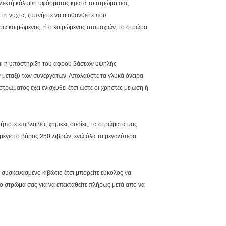
λεκτή κάλυψη υφάσματος κρατά το στρώμα σας
 τη νύχτα, ξυπνήστε να αισθανθείτε που
πίσω κοιμώμενος, ή ο κοιμώμενος στομαχιών, το στρώμα
αι η υποστήριξη του αφρού βάσεων υψηλής
 μεταξύ των συνεργατών. Απολαύστε τα γλυκά όνειρα
ώματος έχει ενισχυθεί έτσι ώστε οι χρήστες μείωση ή
ήποτε επιβλαβείς χημικές ουσίες, τα στρώματά μας
α μέγιστο βάρος 250 λιβρών, ενώ όλα τα μεγαλύτερα
-συσκευασμένο κιβώτιο έτσι μπορείτε εύκολος να
το στρώμα σας για να επεκταθείτε πλήρως μετά από να