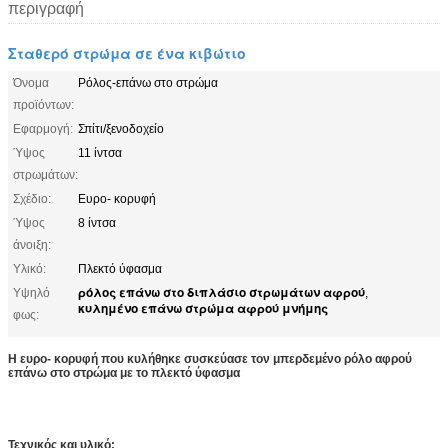
περιγραφή
Σταθερό στρώμα σε ένα κιβώτιο
Όνομα
Ρόλος-επάνω στο στρώμα
προϊόντων:
Εφαρμογή:
Σπίτι/ξενοδοχείο
Ύψος
11 ίντσα
στρωμάτων:
Σχέδιο:
Ευρο- κορυφή
Ύψος
8 ίντσα
άνοιξη:
Υλικό:
Πλεκτό ύφασμα
ρόλος επάνω στο διπλάσιο στρωμάτων αφρού
Υψηλό
,
κυλημένο επάνω στρώμα αφρού μνήμης
φως:
Η ευρο- κορυφή που κυλήθηκε συσκεύασε τον μπερδεμένο ρόλο αφρού
επάνω στο στρώμα με το πλεκτό ύφασμα
Τεχνικός και υλικό: