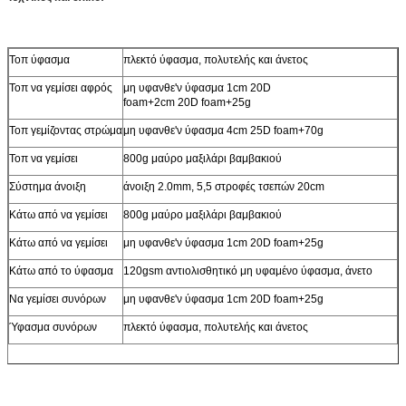
Τοπ ύφασμα
πλεκτό ύφασμα, πολυτελής και άνετος
Τοπ να γεμίσει αφρός
μη υφανθε'ν ύφασμα 1cm 20D
foam+2cm 20D foam+25g
Τοπ γεμίζοντας στρώμα
μη υφανθε'ν ύφασμα 4cm 25D foam+70g
Τοπ να γεμίσει
800g μαύρο μαξιλάρι βαμβακιού
Σύστημα άνοιξη
άνοιξη 2.0mm, 5,5 στροφές τσεπών 20cm
Κάτω από να γεμίσει
800g μαύρο μαξιλάρι βαμβακιού
Κάτω από να γεμίσει
μη υφανθε'ν ύφασμα 1cm 20D foam+25g
Κάτω από το ύφασμα
120gsm αντιολισθητικό μη υφαμένο ύφασμα, άνετο
Να γεμίσει συνόρων
μη υφανθε'ν ύφασμα 1cm 20D foam+25g
Ύφασμα συνόρων
πλεκτό ύφασμα, πολυτελής και άνετος