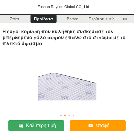
Foshan Rayson Global CO., Ltd
Σπίτι
Προϊόντα
Βίντεο
Περίπου εμείς
>>
Η ευρο- κορυφή που κυλήθηκε συσκεύασε τον
μπερδεμένο ρόλο αφρού επάνω στο στρώμα με το
πλεκτό ύφασμα
Καλύτερη τιμή
επαφή