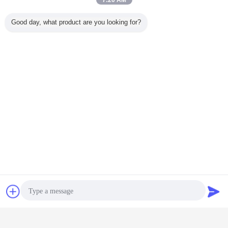
7:20 AM
Good day, what product are you looking for?
ρόλος επάνω στο διπλάσιο στρωμάτων αφρού
Ετικέττες:
,
κυλημένο επάνω στρώμα αφρού μνήμης
,
ρόλος μεγέθους βασιλιάδων επάνω στο στρώμα
Αποκτήστε την καλύτερη τιμή για
Η ευρο- κορυφή που κυλήθηκε
συσκεύασε τον μπερδεμένο ρόλο
αφρού επάνω στο στρώμα με το
πλεκτό ύφασμα
συζήτηση
Ζητήστε ένα
Να συνεχίσει
απόσπασμα
Σταθερό στρώμα σε ένα κιβώτιο
Περισσότεροι