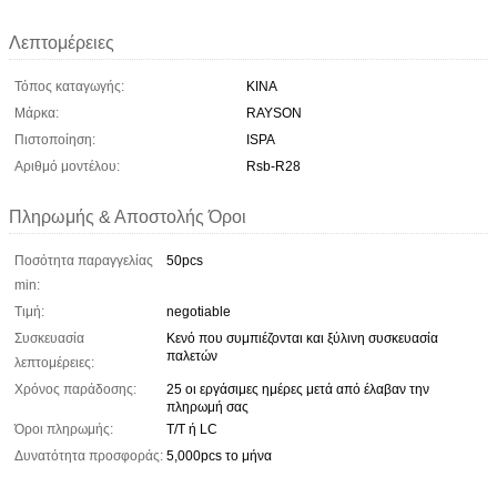
Λεπτομέρειες
Τόπος καταγωγής:
ΚΙΝΑ
Μάρκα:
RAYSON
Πιστοποίηση:
ISPA
Αριθμό μοντέλου:
Rsb-R28
Πληρωμής & Αποστολής Όροι
Ποσότητα παραγγελίας
50pcs
min:
Τιμή:
negotiable
Συσκευασία
Κενό που συμπιέζονται και ξύλινη συσκευασία
παλετών
λεπτομέρειες:
Χρόνος παράδοσης:
25 οι εργάσιμες ημέρες μετά από έλαβαν την
πληρωμή σας
Όροι πληρωμής:
T/T ή LC
Δυνατότητα προσφοράς:
5,000pcs το μήνα