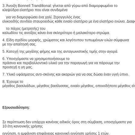
3. Άνοιξη Bonnell Tranditional: γίνεται από γύρω από διαμορφωμένο το
κλεψύδρα ελατήριο που είναι συνδεμένα
για να διαμορφώσει ένα χαλί. Στρογγυλός ένας
ελικοειδής συνδέει σταυροειδώς κάθε ενιαίο ελατήριο με ένα ελατήριο ενώνει. Διαφ
το πάχος (μετρητής) του
καλωδίου τις ανοίξεις κάνει ένα σκληρότερο ή μαλακότερο στρώμα.
4. Είδη σχεδίου μορφής, χρώματος και λογότυπου τυπωμένων υλών σύμφωνα
με την απαίτησή σας.
5. Κατοχή της μεγάλης φήμης και της ανταγωνιστικής τιμής στην αγορά.
6. Υποσχόμαστε να χρησιμοποιήσουμε το
πράσινο και περιβαλλοντικό υλικό για την παραγωγή για να πάρουμε την
προσοχή η γη μας.
7. Υλικό υφάσματος αντι-σκόνης και ακαριών για να σας δώσει έναν υγιή ύπνο.
8. Έχουμε το
μέγεθος βασιλιάδων, μέγεθος βασίλισσας, ενιαίο μέγεθος, οποιοδήποτε μέγεθος είν
Εξουσιοδότηση:
Σε περίπτωση δεν υπάρχει κανένας ειδικός όρος στη σύμβαση, υποσχόμαστε για
10 έτη κανονικής χρήσης
εγγύηση, η εμφάνιση επιφάνειας κανονική εγγύηση χρήσης 1 ετών.