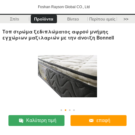
Foshan Rayson Global CO., Ltd
Σπίτι
Προϊόντα
Βίντεο
Περίπου εμείς
>>
Τοπ στρώμα ξεδιπλώματος αφρού μνήμης
εγχώριων μαξιλαριών με την άνοιξη Bonnell
Καλύτερη τιμή
επαφή