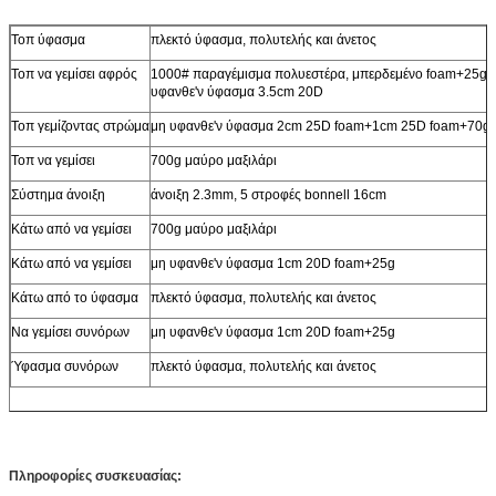
Τοπ ύφασμα
πλεκτό ύφασμα, πολυτελής και άνετος
Τοπ να γεμίσει αφρός
1000# παραγέμισμα πολυεστέρα, μπερδεμένο foam+25g 
υφανθε'ν ύφασμα 3.5cm 20D
Τοπ γεμίζοντας στρώμα
μη υφανθε'ν ύφασμα 2cm 25D foam+1cm 25D foam+70g
Τοπ να γεμίσει
700g μαύρο μαξιλάρι
Σύστημα άνοιξη
άνοιξη 2.3mm, 5 στροφές bonnell 16cm
Κάτω από να γεμίσει
700g μαύρο μαξιλάρι
Κάτω από να γεμίσει
μη υφανθε'ν ύφασμα 1cm 20D foam+25g
Κάτω από το ύφασμα
πλεκτό ύφασμα, πολυτελής και άνετος
Να γεμίσει συνόρων
μη υφανθε'ν ύφασμα 1cm 20D foam+25g
Ύφασμα συνόρων
πλεκτό ύφασμα, πολυτελής και άνετος
Πληροφορίες συσκευασίας: