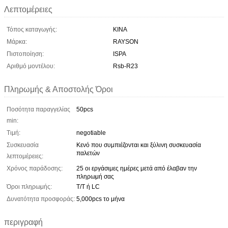
Λεπτομέρειες
Τόπος καταγωγής:
ΚΙΝΑ
Μάρκα:
RAYSON
Πιστοποίηση:
ISPA
Αριθμό μοντέλου:
Rsb-R23
Πληρωμής & Αποστολής Όροι
Ποσότητα παραγγελίας
50pcs
min:
Τιμή:
negotiable
Συσκευασία
Κενό που συμπιέζονται και ξύλινη συσκευασία
παλετών
λεπτομέρειες:
Χρόνος παράδοσης:
25 οι εργάσιμες ημέρες μετά από έλαβαν την
πληρωμή σας
Όροι πληρωμής:
T/T ή LC
Δυνατότητα προσφοράς:
5,000pcs το μήνα
περιγραφή