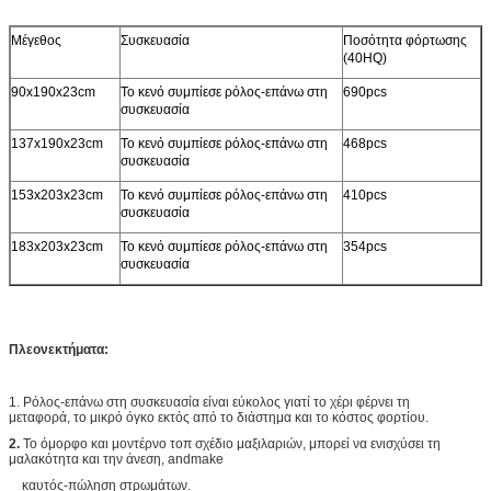
Μέγεθος
Συσκευασία
Ποσότητα φόρτωσης
(40HQ)
90x190x23cm
Το κενό συμπίεσε ρόλος-επάνω στη
690pcs
συσκευασία
137x190x23cm
Το κενό συμπίεσε ρόλος-επάνω στη
468pcs
συσκευασία
153x203x23cm
Το κενό συμπίεσε ρόλος-επάνω στη
410pcs
συσκευασία
183x203x23cm
Το κενό συμπίεσε ρόλος-επάνω στη
354pcs
συσκευασία
Πλεονεκτήματα:
1. Ρόλος-επάνω στη συσκευασία είναι εύκολος γιατί το χέρι φέρνει τη
μεταφορά, το μικρό όγκο εκτός από το διάστημα και το κόστος φορτίου.
2.
Το όμορφο και μοντέρνο τοπ σχέδιο μαξιλαριών, μπορεί να ενισχύσει τη
μαλακότητα και την άνεση, andmake
καυτός-πώληση στρωμάτων.