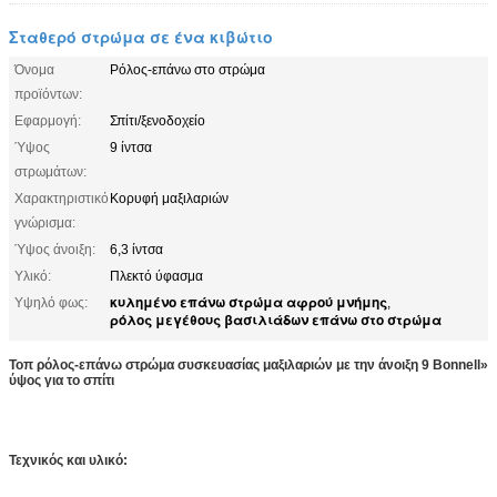
Σταθερό στρώμα σε ένα κιβώτιο
Όνομα
Ρόλος-επάνω στο στρώμα
προϊόντων:
Εφαρμογή:
Σπίτι/ξενοδοχείο
Ύψος
9 ίντσα
στρωμάτων:
Χαρακτηριστικό
Κορυφή μαξιλαριών
γνώρισμα:
Ύψος άνοιξη:
6,3 ίντσα
Υλικό:
Πλεκτό ύφασμα
κυλημένο επάνω στρώμα αφρού μνήμης
Υψηλό φως:
,
ρόλος μεγέθους βασιλιάδων επάνω στο στρώμα
Τοπ ρόλος-επάνω στρώμα συσκευασίας μαξιλαριών με την άνοιξη 9 Bonnell»
ύψος για το σπίτι
Τεχνικός και υλικό: