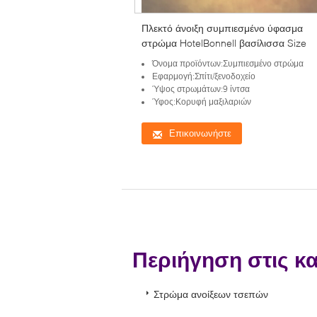
Πλεκτό άνοιξη συμπιεσμένο ύφασμα
στρώμα HotelBonnell βασίλισσα Size
Όνομα προϊόντων:Συμπιεσμένο στρώμα
Εφαρμογή:Σπίτι/ξενοδοχείο
Ύψος στρωμάτων:9 ίντσα
Ύφος:Κορυφή μαξιλαριών
Επικοινωνήστε
Περιήγηση στις κ
Στρώμα ανοίξεων τσεπών