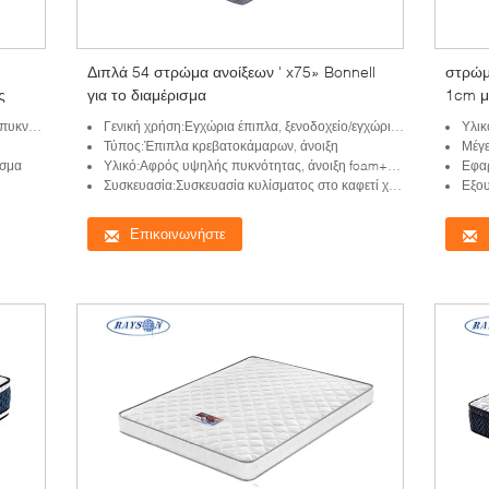
Διπλά 54 στρώμα ανοίξεων ' x75» Bonnell
στρώμ
ς
για το διαμέρισμα
1cm μ
Bonnell
Γενική χρήση:Εγχώρια έπιπλα, ξενοδοχείο/εγχώρια κρεβατοκάμαρα, κρεβατοκάμαρα χρησιμοποιούμενη
Υλικό
Τύπος:Έπιπλα κρεβατοκάμαρων, άνοιξη
Μέγεθο
ισμα
Υλικό:Αφρός υψηλής πυκνότητας, άνοιξη foam+bonnell
Εφαρ
Συσκευασία:Συσκευασία κυλίσματος στο καφετί χαρτοκιβώτιο ή οριζόντια συμπιεσμένος
Εξου
Επικοινωνήστε