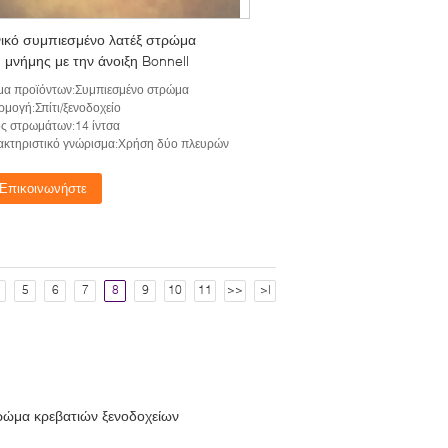
ικό συμπιεσμένο λατέξ στρώμα
 μνήμης με την άνοιξη Bonnell
μα προϊόντων:Συμπιεσμένο στρώμα
μογή:Σπίτι/ξενοδοχείο
ς στρωμάτων:14 ίντσα
κτηριστικό γνώρισμα:Χρήση δύο πλευρών
Επικοινωνήστε
5
6
7
8
9
10
11
>>
>|
ρώμα κρεβατιών ξενοδοχείων