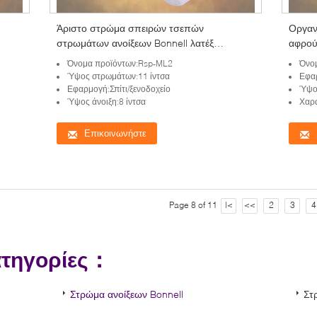
Άριστο στρώμα σπειρών τσεπών
Οργαν
στρωμάτων ανοίξεων Bonnell λατέξ
αφρού
εγχώριας χρήσης
Όνομα προϊόντων:Rsp-ML2
Όνο
Ύψος στρωμάτων:11 ίντσα
Εφαρ
Εφαρμογή:Σπίτι/ξενοδοχείο
Ύψο
Ύψος άνοιξη:8 ίντσα
Χαρα
Επικοινωνήστε
Page 8 of 11
|<
<<
2
3
4
ατηγορίες：
Στρώμα ανοίξεων Bonnell
Στ