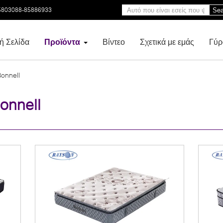
5803088-85886933
Sea
ή Σελίδα
Προϊόντα
Βίντεο
Σχετικά με εμάς
Γύρ
onnell
onnell