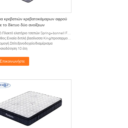
α κρεβατιών κρεβατοκάμαρων αφρού
ε το δίκτυο δύο ανοίξεων
:Πλεκτό ελατήριο τσεπών Spring+bonnell Fabric+Foam+
ς:Ενιαία διπλή βασίλισσα King/προσαρμογή φυσικού μεγέθους
μογή:Σπίτι/ξενοδοχείο/διαμέρισμα
σιοδότηση:10 έτη
Επικοινωνήστε