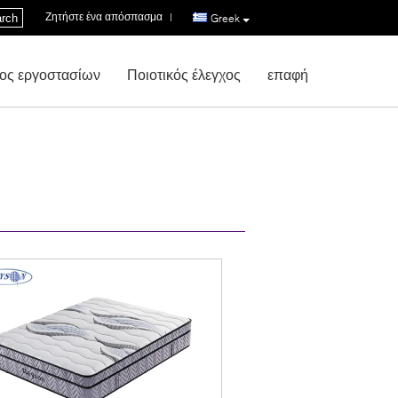
Ζητήστε ένα απόσπασμα
|
rch
Greek
ος εργοστασίων
Ποιοτικός έλεγχος
επαφή