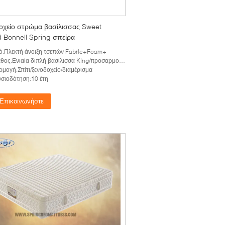
οχείο στρώμα βασίλισσας Sweet
d Bonnell Spring σπείρα
ό:Πλεκτή άνοιξη τσεπών Fabric+Foam+
ς:Ενιαία διπλή βασίλισσα King/προσαρμογή φυσικού μεγέθους
μογή:Σπίτι/ξενοδοχείο/διαμέρισμα
σιοδότηση:10 έτη
Επικοινωνήστε