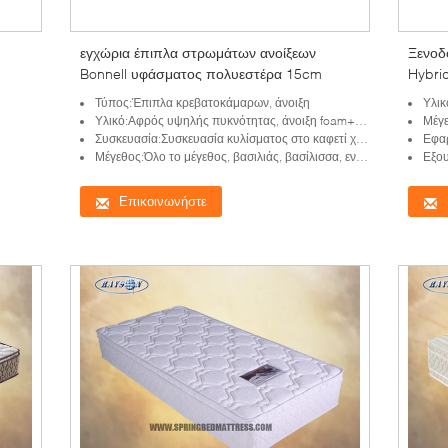
εγχώρια έπιπλα στρωμάτων ανοίξεων
Ξενοδ
Bonnell υφάσματος πολυεστέρα 15cm
Hybri
Τύπος:Έπιπλα κρεβατοκάμαρων, άνοιξη
Υλικ
Υλικό:Αφρός υψηλής πυκνότητας, άνοιξη foam+bonnell
Μέγεθο
Συσκευασία:Συσκευασία κυλίσματος στο καφετί χαρτοκιβώτιο ή οριζόντια συμπιεσμένος
Εφαρ
Μέγεθος:Όλο το μέγεθος, βασιλιάς, βασίλισσα, ενιαία
Εξου
Επικοινωνήστε