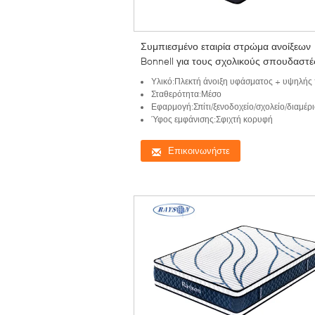
Συμπιεσμένο εταιρία στρώμα ανοίξεων
Bonnell για τους σχολικούς σπουδαστέ
Υλικό:Πλεκτή άνοιξη υφάσματος + υψηλής πυκνότητας Foam+
Σταθερότητα:Μέσο
Εφαρμογή:Σπίτι/ξενοδοχείο/σχολείο/διαμέρ
Ύφος εμφάνισης:Σφιχτή κορυφή
Επικοινωνήστε