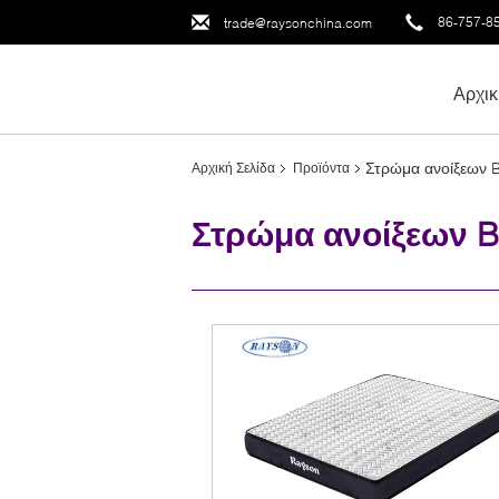
86-757-8
trade@raysonchina.com
Αρχικ
Στρώμα ανοίξεων B
Αρχική Σελίδα
Προϊόντα
Στρώμα ανοίξεων B