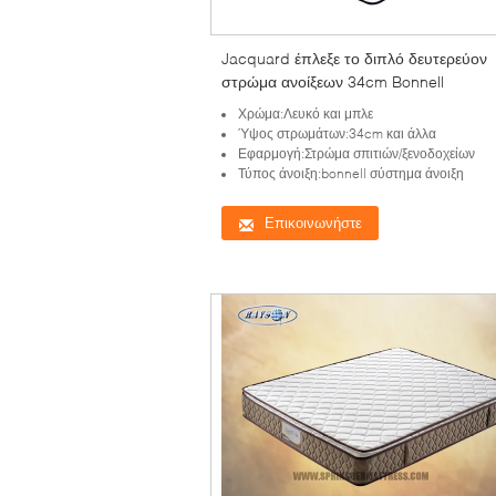
Jacquard έπλεξε το διπλό δευτερεύον
στρώμα ανοίξεων 34cm Bonnell
Χρώμα:Λευκό και μπλε
Ύψος στρωμάτων:34cm και άλλα
Εφαρμογή:Στρώμα σπιτιών/ξενοδοχείων
Τύπος άνοιξη:bonnell σύστημα άνοιξη
Επικοινωνήστε