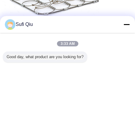
Sufi Qiu
Στρώμα αφρού μνήμης Bonnell
Ετικέττες:
,
λουξ στρώμα bonnell
bonnell ορθοπεδικό στρώμα άνοιξη
,
3:33 AM
Αποκτήστε την καλύτερη τιμή για
Good day, what product are you looking for?
Άνετη βασίλισσα Size Bonnell
Coil Mattress με το σχέδιο
λουλουδιών, άριστοι στρωμάτων
ξενοδοχείων πολυτελείας
Να συνεχίσει
Στρώμα ανοίξεων Bonnell
Περισσότεροι