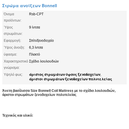
Στρώμα ανοίξεων Bonnell
Όνομα
Rsb-CPT
προϊόντων:
Ύψος
9 ίντσα
στρωμάτων:
Εφαρμογή:
Σπίτι/ξενοδοχείο
Ύψος άνοιξη:
6,3 ίντσα
ύφασμα:
Πλεκτό
Χαρακτηριστικό
Σχέδιο λουλουδιών
γνώρισμα:
άριστος στρωμάτων ύφους ξενοδοχείων
Υψηλό φως:
,
άριστοι στρωμάτων ξενοδοχείων πολυτελείας
Άνετη βασίλισσα Size Bonnell Coil Mattress με το σχέδιο λουλουδιών,
άριστοι στρωμάτων ξενοδοχείων πολυτελείας
Τεχνικός και υλικό: