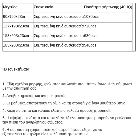
Μέγεθος
Συσκευασία
Ποσότητα φόρτωσης (40HQ)
90x190x23m
Συμπιεσμένη κενό συσκευασία
1080pcs
137x190x23cm
Συμπιεσμένη κενό συσκευασία
720pcs
153x203x23cm
Συμπιεσμένη κενό συσκευασία
630pcs
183x203x23cm
Συμπιεσμένη κενό συσκευασία
540pcs
Πλεονεκτήματα:
1. Είδη σχεδίου μορφής, χρώματος και λογότυπου τυπωμένων υλών σύμφωνα
με την απαίτησή σας.
2.
Αντιβακτηριακός και αντιμυκητιακός.
3.
Οι βοήθειες αποτρέπουν τη ρίψη και τη στροφή για έναν βαθύτερο ύπνο.
4.
Καλή ποιότητα και νωτιαίο ελατήριο χάλυβα προσοχής bonnell.
5.
Η υψηλή πυκνότητα και το καλό λατέξ ελαστικότητας μπορούν να μειώσουν
την πίεση του ανθρώπινου σώματος.
6.
Η συμπιέσιμη χρήση ποιοτικού αφρού ύφους έξοχη για να
εξασφαλίσει το στρώμα είναι καλή ποιότητα κατόπιν