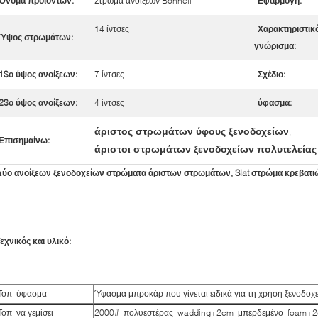
Όνομα προϊόντων:
Στρώμα ανοίξεων Bonnell
Εφαρμογή:
14 ίντσες
Χαρακτηριστικ
Ύψος στρωμάτων:
γνώρισμα:
1$ο ύψος ανοίξεων:
7 ίντσες
Σχέδιο:
2$ο ύψος ανοίξεων:
4 ίντσες
ύφασμα:
άριστος στρωμάτων ύφους ξενοδοχείων
,
Επισημαίνω:
άριστοι στρωμάτων ξενοδοχείων πολυτελείας
Δύο ανοίξεων ξενοδοχείων στρώματα άριστων στρωμάτων, Slat στρώμα κρεβατι
εχνικός και υλικό:
Τοπ ύφασμα
Ύφασμα μπροκάρ που γίνεται ειδικά για τη χρήση ξενοδοχ
Τοπ να γεμίσει
2000# πολυεστέρας wadding+2cm μπερδεμένο foam+