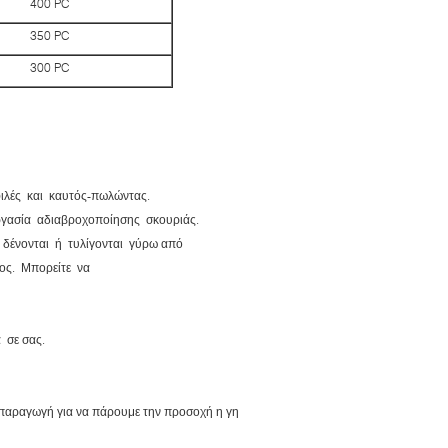
400 PC
350 PC
300 PC
ιλές και καυτός-πωλώντας.
ργασία αδιαβροχοποίησης σκουριάς.
 δένονται ή τυλίγονται γύρω από
ος. Μπορείτε να
 σε σας.
ν παραγωγή για να πάρουμε την προσοχή η γη