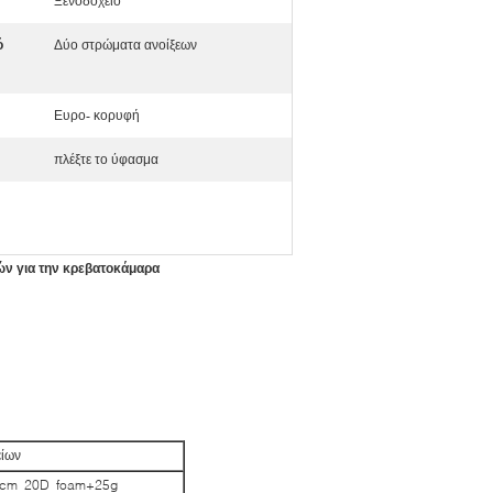
Ξενοδοχείο
ό
Δύο στρώματα ανοίξεων
Ευρο- κορυφή
πλέξτε το ύφασμα
ών για την κρεβατοκάμαρα
είων
2cm 20D foam+25g