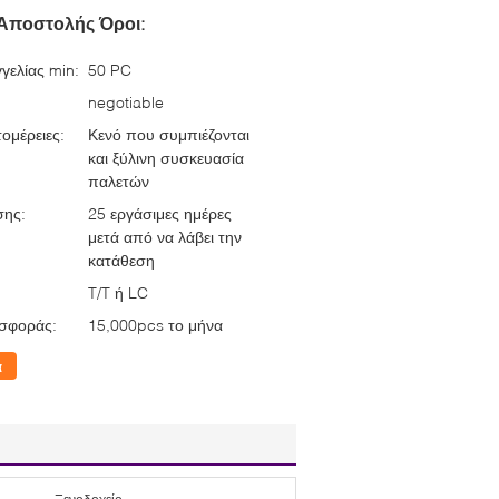
Αποστολής Όροι:
γελίας min:
50 PC
negotiable
ομέρειες:
Κενό που συμπιέζονται
και ξύλινη συσκευασία
παλετών
σης:
25 εργάσιμες ημέρες
μετά από να λάβει την
κατάθεση
T/T ή LC
σφοράς:
15,000pcs το μήνα
α