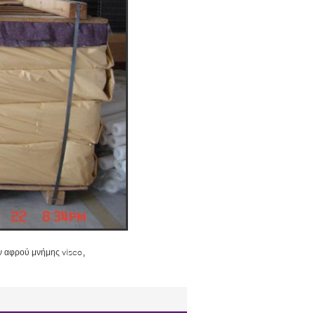
,
ν αφρού μνήμης visco