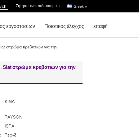
Ζητήστε ένα απόσπασμα
|
rch
Greek
ος εργοστασίων
Ποιοτικός έλεγχος
επαφή
at στρώμα κρεβατιών για την
Slat στρώμα κρεβατιών για την
:
ΚΙΝΑ
RAYSON
ISPA
:
Rsb-δ