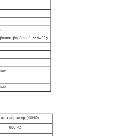
αι
μβακιού βαμβακιού pad+25g
είων
είων
τητα φόρτωσης (40HQ)
600 PC