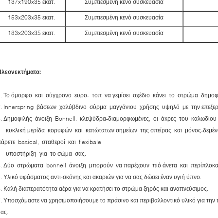
137x190x35 εκατ.
Συμπιεσμένη κενό συσκευασία
153x203x35 εκατ.
Συμπιεσμένη κενό συσκευασία
183x203x35 εκατ.
Συμπιεσμένη κενό συσκευασία
Πλεονεκτήματα:
1. Το όμορφο και σύγχρονο ευρο- τοπ να γεμίσει σχέδιο κάνει το στρώμα δημοφ
2. Innerspring βάσεων χαλύβδινο σύρμα μαγγάνιου χρήσης υψηλό με την επεξε
3. Δημοφιλής άνοιξη Bonnell: κλεψύδρα-διαμορφωμένες, οι άκρες του καλωδίου
κυκλική μερίδα κορυφών και κατώτατων σημείων της σπείρας και μόνος-δεμέν
άρετε basical, σταθεροί και flexibale
υποστήριξη για το σώμα σας.
4. Δύο στρώματα bonnell άνοιξη μπορούν να παρέχουν πιό άνετα και περίπλοκα
. Υλικό υφάσματος αντι-σκόνης και ακαριών για να σας δώσει έναν υγιή ύπνο.
. Καλή διαπερατότητα αέρα για να κρατήσει το στρώμα ξηρός και αναπνεύσιμος.
. Υποσχόμαστε να χρησιμοποιήσουμε το πράσινο και περιβαλλοντικό υλικό για τη
ας.