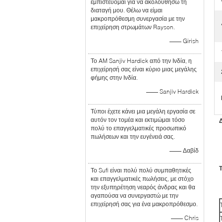
εμπιστεύομαι για να ακολουθήσω τη
διαταγή μου. Θέλω να είμαι
μακροπρόθεσμη συνεργασία με την
επιχείρηση στρωμάτων Rayson.
—— Girish
Το AM Sanjiv Hardick από την Ινδία, η
επιχείρησή σας είναι κύριο μιας μεγάλης
φήμης στην Ινδία.
—— Sanjiv Hardick
Τύποι έχετε κάνει μια μεγάλη εργασία σε
αυτόν τον τομέα και εκτιμώμαι τόσο
πολύ το επαγγελματικές προσωπικό
πωλήσεων και την ευγένειά σας.
—— Δαβίδ
Τ
Το Sufi είναι πολύ πολύ συμπαθητικές
και επαγγελματικές πωλήσεις, με στόχο
την εξυπηρέτηση νεαρός άνδρας και θα
αγαπούσα να συνεργαστώ με την
επιχείρησή σας για ένα μακροπρόθεσμο.
—— Chris