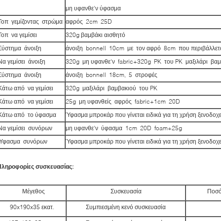
μη υφανθε'ν ύφασμα
Τοπ γεμίζοντας στρώμα
αφρός 2cm 25D
Τοπ να γεμίσει
320g βαμβάκι αισθητό
Σύστημα άνοιξη
άνοιξη bonnell 10cm με τον αφρό 8cm που περιβάλλετ
Να γεμίσει άνοιξη
320g μη υφανθε'ν fabric+320g PK του PK μαξιλάρι βα
Σύστημα άνοιξη
άνοιξη bonnell 18cm, 5 στροφές
Κάτω από να γεμίσει
320g μαξιλάρι βαμβακιού του PK
Κάτω από να γεμίσει
25g μη υφανθείς αφρός fabric+1cm 20D
Κάτω από το ύφασμα
Ύφασμα μπροκάρ που γίνεται ειδικά για τη χρήση ξενοδοχ
Να γεμίσει συνόρων
μη υφανθε'ν ύφασμα 1cm 20D foam+25g
Ύφασμα συνόρων
Ύφασμα μπροκάρ που γίνεται ειδικά για τη χρήση ξενοδοχ
Πληροφορίες συσκευασίας:
Μέγεθος
Συσκευασία
Ποσό
90x190x35 εκατ.
Συμπιεσμένη κενό συσκευασία