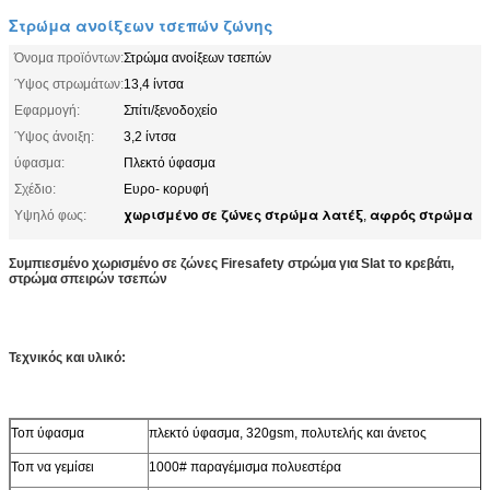
Στρώμα ανοίξεων τσεπών ζώνης
Όνομα προϊόντων:
Στρώμα ανοίξεων τσεπών
Ύψος στρωμάτων:
13,4 ίντσα
Εφαρμογή:
Σπίτι/ξενοδοχείο
Ύψος άνοιξη:
3,2 ίντσα
ύφασμα:
Πλεκτό ύφασμα
Σχέδιο:
Ευρο- κορυφή
χωρισμένο σε ζώνες στρώμα λατέξ
αφρός στρώμα
Υψηλό φως:
,
Συμπιεσμένο χωρισμένο σε ζώνες Firesafety στρώμα για Slat το κρεβάτι,
στρώμα σπειρών τσεπών
Τεχνικός και υλικό:
Τοπ ύφασμα
πλεκτό ύφασμα, 320gsm, πολυτελής και άνετος
Τοπ να γεμίσει
1000# παραγέμισμα πολυεστέρα