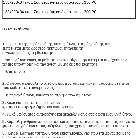
153x203x34 εκατ.
Συμπιεσμένη κενό συσκευασία
350 PC
183x203x34 εκατ.
Συμπιεσμένη κενό συσκευασία
300 PC
Πλεονεκτήματα:
1.
Ο πολυτελής αφρός μνήμης πηκτωμάτων, ο αφρός μνήμης που
εμποτίζεται με το δροσερό πήκτωμα, επιτρέπει τη
μεγαλύτερη διάχυση θερμότητας
για τον ύπνο coller, οι βοήθειες ανακουφίζουν την πίεση και παρέχουν την
τέλειες υποστήριξη και την άνεση ψύξης σε οποιεσδήποτε
θέση ύπνου.
2.
Ο αφρός περιέβαλε το σχέδιο μπορεί να παρέχει αρκετή υποστήριξη έπειτα
που κάθεστε στα σύνορα, ενισχύετε
η περιοχή ύπνου, καθιστά το στρώμα πολυτιμότερο.
3.
Καλή διαπερατότητα αέρα για να
κρατήσει το στρώμα ξηρός και αναπνεύσιμος.
4.
Υλικό υφάσματος αντι-σκόνης και ακαριών για να σας δώσει έναν υγιή ύπνο.
5.
Καμπύλη ανθρώπινου σώματος και προστατευμένο από τη μέση σχέδιο για να
φέρει τον υγιή ύπνο στους ανθρώπους που χρησιμοποιούν αυτό το στρώμα.
6. Πλήρες ελατήριο τσεπών ύπνου επιστημονικό, χέρι που επεξεργάζεται με το
ανεξάρτητα λειτουργούν ελατήριο τσεπών.