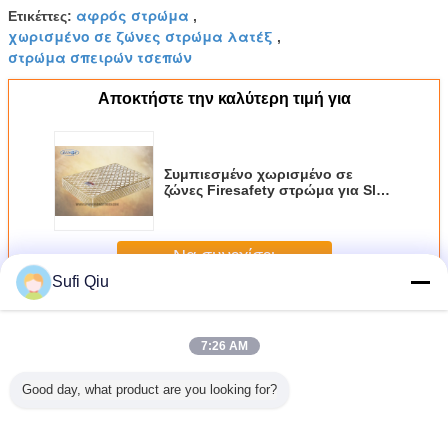
αφρός στρώμα
Ετικέττες:
,
χωρισμένο σε ζώνες στρώμα λατέξ
,
στρώμα σπειρών τσεπών
Αποκτήστε την καλύτερη τιμή για
Συμπιεσμένο χωρισμένο σε
ζώνες Firesafety στρώμα για Slat
το κρεβάτι, στρώμα σπειρών
τσεπών
Να συνεχίσει
Sufi Qiu
Στρώμα ανοίξεων τσεπών ζώνης
Περισσότεροι
7:26 AM
Good day, what product are you looking for?
ένο σε
Προσαρμόστε το
11 η ίντσα έπλεξε
Το κρεβάτι άνεσης
Άσπρο/γ
 τσέπη
χωρισμένο σε
την κάλυψη
συμπίεσε το ευρο-
στρώμα α