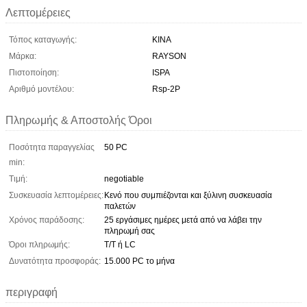
Λεπτομέρειες
Τόπος καταγωγής:
ΚΙΝΑ
Μάρκα:
RAYSON
Πιστοποίηση:
ISPA
Αριθμό μοντέλου:
Rsp-2P
Πληρωμής & Αποστολής Όροι
Ποσότητα παραγγελίας
50 PC
min:
Τιμή:
negotiable
Συσκευασία λεπτομέρειες:
Κενό που συμπιέζονται και ξύλινη συσκευασία
παλετών
Χρόνος παράδοσης:
25 εργάσιμες ημέρες μετά από να λάβει την
πληρωμή σας
Όροι πληρωμής:
T/T ή LC
Δυνατότητα προσφοράς:
15.000 PC το μήνα
περιγραφή