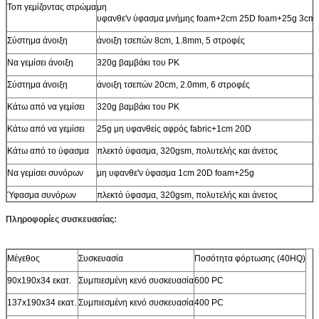
Τοπ γεμίζοντας στρώμα
μη
υφανθε'ν ύφασμα μνήμης foam+2cm 25D foam+25g 3cm
Σύστημα άνοιξη
άνοιξη τσεπών 8cm, 1.8mm, 5 στροφές
Να γεμίσει άνοιξη
320g βαμβάκι του PK
Σύστημα άνοιξη
άνοιξη τσεπών 20cm, 2.0mm, 6 στροφές
Κάτω από να γεμίσει
320g βαμβάκι του PK
Κάτω από να γεμίσει
25g μη υφανθείς αφρός fabric+1cm 20D
Κάτω από το ύφασμα
πλεκτό ύφασμα, 320gsm, πολυτελής και άνετος
Να γεμίσει συνόρων
μη υφανθε'ν ύφασμα 1cm 20D foam+25g
Ύφασμα συνόρων
πλεκτό ύφασμα, 320gsm, πολυτελής και άνετος
Πληροφορίες συσκευασίας:
Μέγεθος
Συσκευασία
Ποσότητα φόρτωσης (40HQ)
90x190x34 εκατ.
Συμπιεσμένη κενό συσκευασία
600 PC
137x190x34 εκατ.
Συμπιεσμένη κενό συσκευασία
400 PC