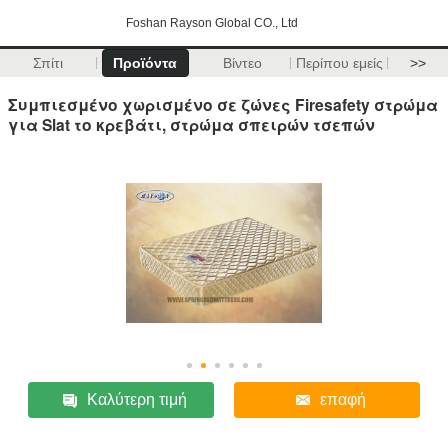
Foshan Rayson Global CO., Ltd
Σπίτι
Προϊόντα
Βίντεο
Περίπου εμείς
>>
Συμπιεσμένο χωρισμένο σε ζώνες Firesafety στρώμα
για Slat το κρεβάτι, στρώμα σπειρών τσεπών
Καλύτερη τιμή
επαφή