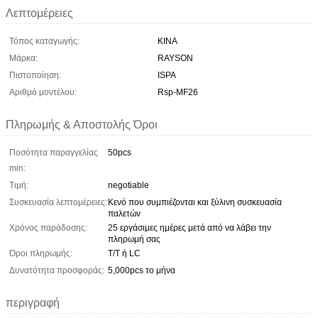
Λεπτομέρειες
Τόπος καταγωγής:
ΚΙΝΑ
Μάρκα:
RAYSON
Πιστοποίηση:
ISPA
Αριθμό μοντέλου:
Rsp-MF26
Πληρωμής & Αποστολής Όροι
Ποσότητα παραγγελίας
50pcs
min:
Τιμή:
negotiable
Συσκευασία λεπτομέρειες:
Κενό που συμπιέζονται και ξύλινη συσκευασία
παλετών
Χρόνος παράδοσης:
25 εργάσιμες ημέρες μετά από να λάβει την
πληρωμή σας
Όροι πληρωμής:
T/T ή LC
Δυνατότητα προσφοράς:
5,000pcs το μήνα
περιγραφή