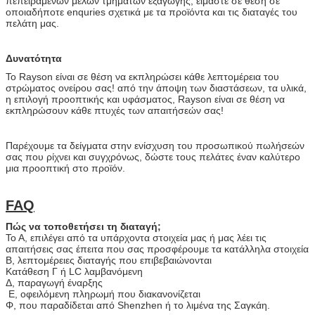
πεπειραμένων μελών τμημάτων εξαγωγής, είμαστε σε θέση σε
οποιαδήποτε enquries σχετικά με τα προϊόντα και τις διαταγές του
πελάτη μας.
Δυνατότητα
Το Rayson είναι σε θέση να εκπληρώσει κάθε λεπτομέρεια του
στρώματος ονείρου σας! από την άποψη των διαστάσεων, τα υλικά,
η επιλογή προοπτικής και υφάσματος, Rayson είναι σε θέση να
εκπληρώσουν κάθε πτυχές των απαιτήσεών σας!
Παρέχουμε τα δείγματα στην ενίσχυση του προσωπικού πωλήσεών
σας που ρίχνει και συγχρόνως, δώστε τους πελάτες έναν καλύτερο
μια προοπτική στο προϊόν.
FAQ
Πώς να τοποθετήσει τη διαταγή;
Το Α, επιλέγει από τα υπάρχοντα στοιχεία μας ή μας λέει τις
απαιτήσεις σας έπειτα που σας προσφέρουμε τα κατάλληλα στοιχεία
Β, λεπτομέρειες διαταγής που επιβεβαιώνονται
Κατάθεση Γ ή LC λαμβανόμενη
Δ, παραγωγή έναρξης
Ε, οφειλόμενη πληρωμή που διακανονίζεται
Φ, που παραδίδεται από Shenzhen ή το λιμένα της Σαγκάη.