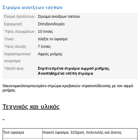
Στρώμα ανοίξεων τσεπών
Όνομα προϊόντων:
Στρώμα ανοίξεων τσεπών
Εφαρμογή:
Σπίτι/ξενοδοχείο
Ύψος στρωμάτων:
10 ίντσες
Υλικό:
πλέξτε το ύφασμα
Ύψος άνοιξη:
7 ίντσες
Χαρακτηριστικό
Αφρός μνήμης
γνώρισμα:
Συμπιεσμένο στρώμα αφρού μνήμης
Υψηλό φως:
,
Αναπηδημένο τσέπη στρώμα
Οικονομικό/συμπιεσμένο στρώμα κρεβατιών στρατοπέδευσης με τον αφρό
μνήμης
Τεχνικός και υλικός
Τοπ ύφασμα
πλεκτό ύφασμα, 320gsm, πολυτελής και άνετος