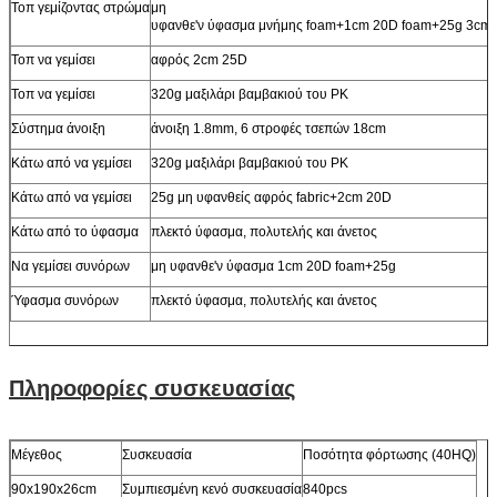
Τοπ γεμίζοντας στρώμα
μη
υφανθε'ν ύφασμα μνήμης foam+1cm 20D foam+25g 3cm
Τοπ να γεμίσει
αφρός 2cm 25D
Τοπ να γεμίσει
320g μαξιλάρι βαμβακιού του PK
Σύστημα άνοιξη
άνοιξη 1.8mm, 6 στροφές τσεπών 18cm
Κάτω από να γεμίσει
320g μαξιλάρι βαμβακιού του PK
Κάτω από να γεμίσει
25g μη υφανθείς αφρός fabric+2cm 20D
Κάτω από το ύφασμα
πλεκτό ύφασμα, πολυτελής και άνετος
Να γεμίσει συνόρων
μη υφανθε'ν ύφασμα 1cm 20D foam+25g
Ύφασμα συνόρων
πλεκτό ύφασμα, πολυτελής και άνετος
Πληροφορίες συσκευασίας
Μέγεθος
Συσκευασία
Ποσότητα φόρτωσης (40HQ)
90x190x26cm
Συμπιεσμένη κενό συσκευασία
840pcs