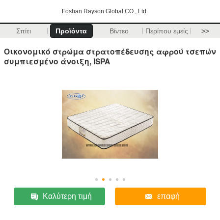
Foshan Rayson Global CO., Ltd
Σπίτι
Προϊόντα
Βίντεο
Περίπου εμείς
>>
Οικονομικό στρώμα στρατοπέδευσης αφρού τσεπών
συμπιεσμένο άνοιξη, ISPA
Καλύτερη τιμή
επαφή