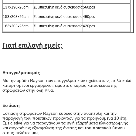
137x190x26cm
Συμπιεσμένη κενό συσκευασία
560pcs
153x203x26cm
Συμπιεσμένη κενό συσκευασία
490pcs
183x203x26cm
Συμπιεσμένη κενό συσκευασία
420pcs
Γιατί επιλογή εμείς;
Επαγγελματισμός
Με την ομάδα Rayson των επαγγελματικών σχεδιαστών, πολύ καλά
καταρτισμένοι εργαζόμενοι, είμαστε ο κύριος κατασκευαστής
στρωμάτων στην όλη Κίνα.
Εστίαση
Εστίαση στρωμάτων Rayson κυρίως στην ανάπτυξη και την
παραγωγή των ποιοτικών προϊόντων για τα προηγούμενα 10 έτη.
Εμείς stive για να παραγάγουν τα υγιή εξαρτήματα κλινοστρωμνής
και συγχρόνως εξασφάλιση της άνεσης και του ποιοτικού ύπνου
στους πελάτες μας.