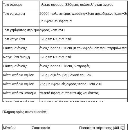
Τοπ ύφασμα
πλεκτό ύφασμα, 320gsm, πολυτελής και άνετος
Τοπ να γεμίσει
2000# πολυεστέρας wadding+2cm μπερδεμένο foam+2c
μη υφανθε'ν ύφασμα
Τοπ γεμίζοντας στρώμα
αφρός 2cm 25D
Τοπ να γεμίσει
320gsm PK αισθητό
Σύστημα άνοιξη
άνοιξη bonnell 10cm με τον αφρό 8cm που περιβάλλεται
Να γεμίσει άνοιξη
320gsm PK αισθητό
Σύστημα άνοιξη
άνοιξη bonnell 18cm, 5 στροφές
Κάτω από να γεμίσει
320g μαξιλάρι βαμβακιού του PK
Κάτω από να γεμίσει
25g μη υφανθείς αφρός fabric+1cm 20D
Κάτω από το ύφασμα
πλεκτό ύφασμα, πολυτελής και άνετος
Να γεμίσει συνόρων
μη υφανθε'ν ύφασμα 1cm 20D foam+25g
Ύφασμα συνόρων
πλεκτό ύφασμα, πολυτελής και άνετος
Πληροφορίες συσκευασίας:
Μέγεθος
Συσκευασία
Ποσότητα φόρτωσης (40HQ)