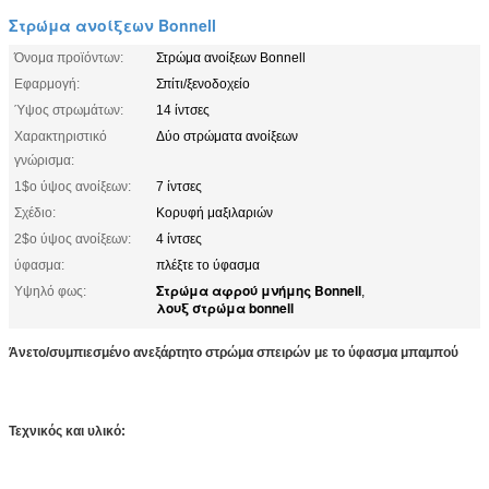
Στρώμα ανοίξεων Bonnell
Όνομα προϊόντων:
Στρώμα ανοίξεων Bonnell
Εφαρμογή:
Σπίτι/ξενοδοχείο
Ύψος στρωμάτων:
14 ίντσες
Χαρακτηριστικό
Δύο στρώματα ανοίξεων
γνώρισμα:
1$ο ύψος ανοίξεων:
7 ίντσες
Σχέδιο:
Κορυφή μαξιλαριών
2$ο ύψος ανοίξεων:
4 ίντσες
ύφασμα:
πλέξτε το ύφασμα
Στρώμα αφρού μνήμης Bonnell
Υψηλό φως:
,
λουξ στρώμα bonnell
Άνετο/συμπιεσμένο ανεξάρτητο στρώμα σπειρών με το ύφασμα μπαμπού
Τεχνικός και υλικό: