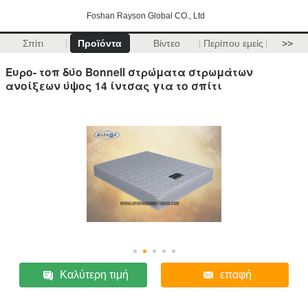
Foshan Rayson Global CO., Ltd
Σπίτι
Προϊόντα
Βίντεο
Περίπου εμείς
>>
Ευρο- τοπ δύο Bonnell στρώματα στρωμάτων
ανοίξεων ύψος 14 ίντσας για το σπίτι
Καλύτερη τιμή
επαφή