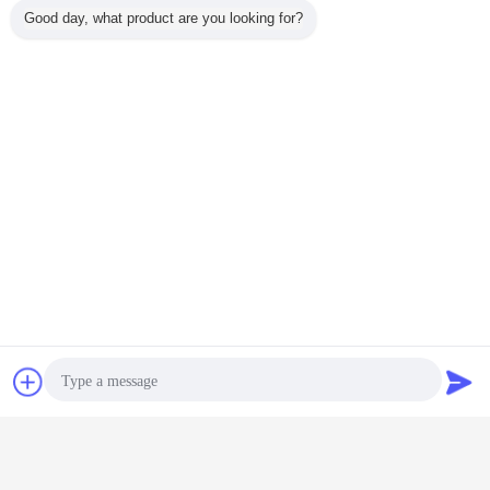
Good day, what product are you looking for?
Στρώμα αφρού μνήμης Bonnell
Ετικέττες:
,
λουξ στρώμα bonnell
bonnell ορθοπεδικό στρώμα άνοιξη
,
Αποκτήστε την καλύτερη τιμή για
Ευρο- τοπ δύο Bonnell στρώματα
στρωμάτων ανοίξεων ύψος 14
ίντσας για το σπίτι
Να συνεχίσει
συζήτηση
Ζητήστε ένα
Στρώμα ανοίξεων Bonnell
Περισσότεροι
απόσπασμα