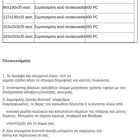
90x190x35 εκατ.
Συμπιεσμένη κενό συσκευασία
600 PC
137x190x35 εκατ.
Συμπιεσμένη κενό συσκευασία
400 PC
153x203x35 εκατ.
Συμπιεσμένη κενό συσκευασία
350 PC
183x203x35 εκατ.
Συμπιεσμένη κενό συσκευασία
300 PC
Πλεονεκτήματα:
1. Το όμορφο και σύγχρονο ευρο- τοπ να
γεμίσει σχέδιο κάνει το στρώμα δημοφιλές και καυτός-πωλώντας.
2. Innerspring βάσεων χαλύβδινο σύρμα μαγγάνιου χρήσης υψηλό με την
επεξεργασία αδιαβροχοποίησης σκουριάς.
3. Δημοφιλής άνοιξη Bonnell: κλεψύδρα-
διαμορφωμένες, οι άκρες του καλωδίου δένονται ή τυλίγονται γύρω από
κυκλική μερίδα κορυφών και κατώτατων σημείων της σπείρας και μόνος-
δεμένος. Μπορείτε να πάρετε basical, σταθεροί και flexibale
υποστήριξη για το σώμα σας.
4. Δύο στρώματα bonnell άνοιξη μπορούν να παρέχουν πιό
άνετα και περίπλοκα σε σας.