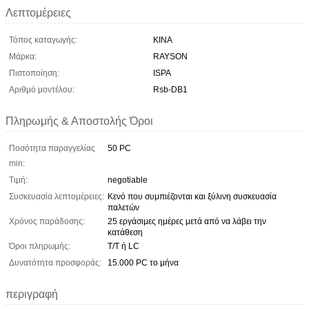
Λεπτομέρειες
Τόπος καταγωγής:
ΚΙΝΑ
Μάρκα:
RAYSON
Πιστοποίηση:
ISPA
Αριθμό μοντέλου:
Rsb-DB1
Πληρωμής & Αποστολής Όροι
Ποσότητα παραγγελίας
50 PC
min:
Τιμή:
negotiable
Συσκευασία λεπτομέρειες:
Κενό που συμπιέζονται και ξύλινη συσκευασία
παλετών
Χρόνος παράδοσης:
25 εργάσιμες ημέρες μετά από να λάβει την
κατάθεση
Όροι πληρωμής:
T/T ή LC
Δυνατότητα προσφοράς:
15.000 PC το μήνα
περιγραφή