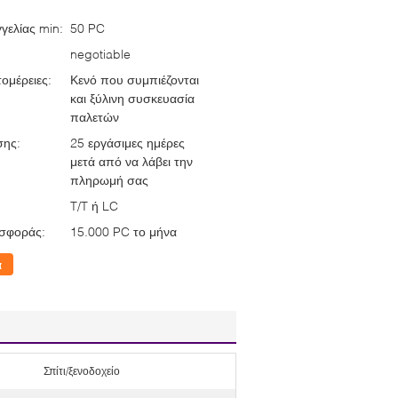
γελίας min:
50 PC
negotiable
ομέρειες:
Κενό που συμπιέζονται
και ξύλινη συσκευασία
παλετών
σης:
25 εργάσιμες ημέρες
μετά από να λάβει την
πληρωμή σας
T/T ή LC
σφοράς:
15.000 PC το μήνα
α
Σπίτι/ξενοδοχείο