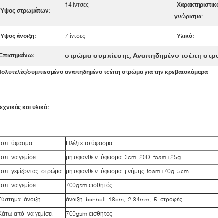
14 ίντσες
Χαρακτηριστικ
Ύψος στρωμάτων:
γνώρισμα:
Ύψος άνοιξη:
7 ίντσες
Υλικό:
στρώμα συμπίεσης
Αναπηδημένο τσέπη στρ
Επισημαίνω:
,
Πολυτελές/συμπιεσμένο αναπηδημένο τσέπη στρώμα για την κρεβατοκάμαρα
εχνικός και υλικό:
Τοπ ύφασμα
Πλέξτε το ύφασμα
Τοπ να γεμίσει
μη υφανθε'ν ύφασμα 3cm 20D foam+25g
Τοπ γεμίζοντας στρώμα
μη υφανθε'ν ύφασμα μνήμης foam+70g 5cm
Τοπ να γεμίσει
700gsm αισθητός
Σύστημα άνοιξη
άνοιξη bonnell 18cm, 2.34mm, 5 στροφές
Κάτω από να γεμίσει
700gsm αισθητός