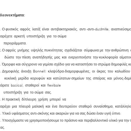
Πλεονεκτήματα:
. Ο φυσικός αφρός λατέξ είναι αντιβακτηριακός, αντι -αντι-dustmite, αναπνεύσι
παρέχετε αρκετή υποστήριξη για το σώμα
περιγράμματα.
.
Ο αφρός μνήμης υψηλής πυκνότητας σχεδιάζεται σύμφωνα με την ανθρώπινη α
δώστε την πίεση αναπήδησής μας και ενεργοποιήστε την κυκλοφορία αίματος
. Όμορφο και σύγχρονο να γεμίσει σχέδιο για να καταστήσει το στρώμα δημοφιλές 
4. Δημοφιλής άνοιξη Bonnell: κλεψύδρα-διαμορφωμένες, οι άκρες του καλωδίου
κυκλική μερίδα κορυφών και κατώτατων σημείων της σπείρας και μόνος-δεμέ
άρετε basical, σταθεροί και flexibale
υποστήριξη για το σώμα σας.
5. Η πρακτική δίπλευρη χρήση μπορεί να
παρέχει μια πλευρά μαλακή και ένα δευτερεύον σταθερό συναίσθημα, κατάλληλ
. Υλικό υφάσματος αντι-σκόνης και ακαριών για να σας δώσει έναν υγιή ύπνο.
. Υποσχόμαστε να χρησιμοποιήσουμε το πράσινο και περιβαλλοντικό υλικό για τη
ας.