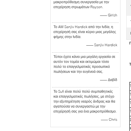
μακροπρόθεσμη συνεργασία με την
επιχείρηση στρωμάτων Rayson.
—— Girish
Το AM Sanjiv Hardick από την Ινδία, η
επιχείρησή σας είναι κύριο μιας μεγάλης
φήμης στην Ινδία.
—— Sanjiv Hardick
Τύποι έχετε κάνει μια μεγάλη εργασία σε
αυτόν τον τομέα και εκτιμώμαι τόσο
Τ
πολύ το επαγγελματικές προσωπικό
πωλήσεων και την ευγένειά σας.
—— Δαβίδ
Το Sufi είναι πολύ πολύ συμπαθητικές
και επαγγελματικές πωλήσεις, με στόχο
την εξυπηρέτηση νεαρός άνδρας και θα
αγαπούσα να συνεργαστώ με την
επιχείρησή σας για ένα μακροπρόθεσμο.
—— Chris