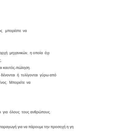
μος μπορέστε να
ρχή μηχανικών, η οποία όχι
.
και καυτός-πώληση.
 δένονται ή τυλίγονται γύρω από
νος. Μπορείτε να
ο για όλους τους ανθρώπους.
ν παραγωγή για να πάρουμε την προσοχή η γη