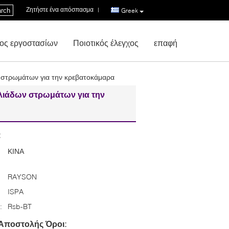
Ζητήστε ένα απόσπασμα
|
rch
Greek
ος εργοστασίων
Ποιοτικός έλεγχος
επαφή
 στρωμάτων για την κρεβατοκάμαρα
λιάδων στρωμάτων για την
:
ΚΙΝΑ
RAYSON
ISPA
:
Rsb-BT
Αποστολής Όροι: