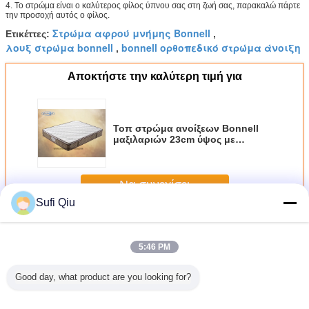
4. Το στρώμα είναι ο καλύτερος φίλος ύπνου σας στη ζωή σας, παρακαλώ πάρτε
την προσοχή αυτός ο φίλος.
Στρώμα αφρού μνήμης Bonnell
Ετικέττες:
,
λουξ στρώμα bonnell
bonnell ορθοπεδικό στρώμα άνοιξη
,
Αποκτήστε την καλύτερη τιμή για
Τοπ στρώμα ανοίξεων Bonnell
μαξιλαριών 23cm ύψος με
συμπιεσμένη την κενό
συσκευασία
Να συνεχίσει
Sufi Qiu
Στρώμα ανοίξεων Bonnell
Περισσότεροι
5:46 PM
Good day, what product are you looking for?
μπαμπού
Υψηλό ελαστικό
Ευρο- τοπ δύο
Αντιβακτηριακή
Αναπηδ
υ αντι
διπλό μεγέθους
Bonnell μνήμης
σχηματισμένη
στρώμα