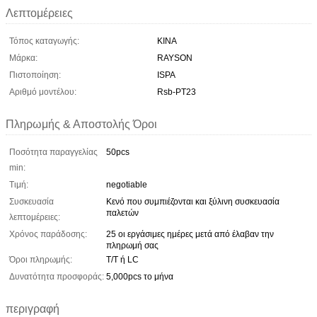
Λεπτομέρειες
Τόπος καταγωγής:
ΚΙΝΑ
Μάρκα:
RAYSON
Πιστοποίηση:
ISPA
Αριθμό μοντέλου:
Rsb-PT23
Πληρωμής & Αποστολής Όροι
Ποσότητα παραγγελίας
50pcs
min:
Τιμή:
negotiable
Συσκευασία
Κενό που συμπιέζονται και ξύλινη συσκευασία
παλετών
λεπτομέρειες:
Χρόνος παράδοσης:
25 οι εργάσιμες ημέρες μετά από έλαβαν την
πληρωμή σας
Όροι πληρωμής:
T/T ή LC
Δυνατότητα προσφοράς:
5,000pcs το μήνα
περιγραφή