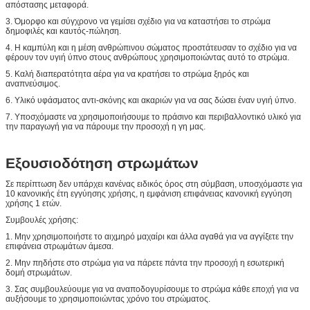
απόστασης μεταφορά.
3. Όμορφο και σύγχρονο να γεμίσει σχέδιο για να καταστήσει το στρώμα
δημοφιλές και καυτός-πώληση.
4. Η καμπύλη και η μέση ανθρώπινου σώματος προστάτευσαν το σχέδιο για να
φέρουν τον υγιή ύπνο στους ανθρώπους χρησιμοποιώντας αυτό το στρώμα.
5. Καλή διαπερατότητα αέρα για να κρατήσει το στρώμα ξηρός και
αναπνεύσιμος.
6. Υλικό υφάσματος αντι-σκόνης και ακαριών για να σας δώσει έναν υγιή ύπνο.
7. Υποσχόμαστε να χρησιμοποιήσουμε το πράσινο και περιβαλλοντικό υλικό για
την παραγωγή για να πάρουμε την προσοχή η γη μας.
Εξουσιοδότηση στρωμάτων
Σε περίπτωση δεν υπάρχει κανένας ειδικός όρος στη σύμβαση, υποσχόμαστε για
10 κανονικής έτη εγγύησης χρήσης, η εμφάνιση επιφάνειας κανονική εγγύηση
χρήσης 1 ετών.
Συμβουλές χρήσης:
1. Μην χρησιμοποιήστε το αιχμηρό μαχαίρι και άλλα αγαθά για να αγγίξετε την
επιφάνεια στρωμάτων άμεσα.
2. Μην πηδήστε στο στρώμα για να πάρετε πάντα την προσοχή η εσωτερική
δομή στρωμάτων.
3. Σας συμβουλεύουμε για να αναποδογυρίσουμε το στρώμα κάθε εποχή για να
αυξήσουμε το χρησιμοποιώντας χρόνο του στρώματος.