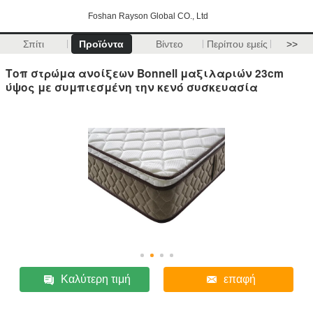
Foshan Rayson Global CO., Ltd
Σπίτι
Προϊόντα
Βίντεο
Περίπου εμείς
>>
Τοπ στρώμα ανοίξεων Bonnell μαξιλαριών 23cm
ύψος με συμπιεσμένη την κενό συσκευασία
Καλύτερη τιμή
επαφή