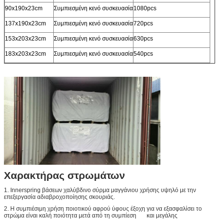
90x190x23cm
Συμπιεσμένη κενό συσκευασία
1080pcs
137x190x23cm
Συμπιεσμένη κενό συσκευασία
720pcs
153x203x23cm
Συμπιεσμένη κενό συσκευασία
630pcs
183x203x23cm
Συμπιεσμένη κενό συσκευασία
540pcs
Χαρακτήρας στρωμάτων
1. Innerspring βάσεων χαλύβδινο σύρμα μαγγάνιου χρήσης υψηλό με την
επεξεργασία αδιαβροχοποίησης σκουριάς.
2. Η συμπιέσιμη χρήση ποιοτικού αφρού ύφους έξοχη για να εξασφαλίσει το
στρώμα είναι καλή ποιότητα μετά από τη συμπίεση και μεγάλης