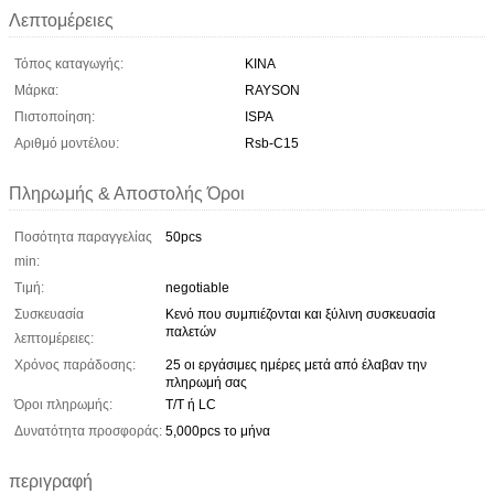
Λεπτομέρειες
Τόπος καταγωγής:
ΚΙΝΑ
Μάρκα:
RAYSON
Πιστοποίηση:
ISPA
Αριθμό μοντέλου:
Rsb-C15
Πληρωμής & Αποστολής Όροι
Ποσότητα παραγγελίας
50pcs
min:
Τιμή:
negotiable
Συσκευασία
Κενό που συμπιέζονται και ξύλινη συσκευασία
παλετών
λεπτομέρειες:
Χρόνος παράδοσης:
25 οι εργάσιμες ημέρες μετά από έλαβαν την
πληρωμή σας
Όροι πληρωμής:
T/T ή LC
Δυνατότητα προσφοράς:
5,000pcs το μήνα
περιγραφή