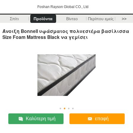
Foshan Rayson Global CO., Ltd
Σπίτι
Προϊόντα
Βίντεο
Περίπου εμείς
>>
Άνοιξη Bonnell υφάσματος πολυεστέρα βασίλισσα
Size Foam Mattress Black να γεμίσει
Καλύτερη τιμή
επαφή