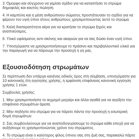
3. Όμορφο και σύγχρονο να γεμίσει σχέδιο για να καταστήσει το στρώμα
δημοφιλές και καυτός-πώληση.
4. Η καμπύλη και η μέση ανθρώπινου σώματος προστάτευσαν το σχέδιο για να
φέρουν τον υγιή ύπνο στους ανθρώπους χρησιμοποιώντας αυτό το στρώμα.
5. Καλή διαπερατότητα αέρα για να κρατήσει το στρώμα ξηρός και
αναπνεύσιμος.
6. Υλικό υφάσματος αντι-σκόνης και ακαριών για να σας δώσει έναν υγιή ύπνο.
7. Υποσχόμαστε να χρησιμοποιήσουμε το πράσινο και περιβαλλοντικό υλικό για
την παραγωγή για να πάρουμε την προσοχή η γη μας.
Εξουσιοδότηση στρωμάτων
Σε περίπτωση δεν υπάρχει κανένας ειδικός όρος στη σύμβαση, υποσχόμαστε για
10 κανονικής έτη εγγύησης χρήσης, η εμφάνιση επιφάνειας κανονική εγγύηση
χρήσης 1 ετών.
Συμβουλές χρήσης:
1. Μην χρησιμοποιήστε το αιχμηρό μαχαίρι και άλλα αγαθά για να αγγίξετε την
επιφάνεια στρωμάτων άμεσα.
2. Μην πηδήστε στο στρώμα για να πάρετε πάντα την προσοχή η εσωτερική
δομή στρωμάτων.
3. Σας συμβουλεύουμε για να αναποδογυρίσουμε το στρώμα κάθε εποχή για να
αυξήσουμε το χρησιμοποιώντας χρόνο του στρώματος.
4. Το στρώμα είναι ο καλύτερος φίλος ύπνου σας στη ζωή σας, παρακαλώ πάρτε