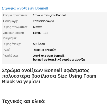
Στρώμα ανοίξεων Bonnell
Όνομα προϊόντων:
Στρώμα ανοίξεων Bonnell
Εφαρμογή:
Σπίτι/ξενοδοχείο
Ύψος στρωμάτων:
6 ίντσα
Χαρακτηριστικό
Εύκαμπτος
γνώρισμα:
Ύψος άνοιξη:
5,5 ίντσα
Υλικό:
Ύφασμα πλεκτών
λουξ στρώμα bonnell
Υψηλό φως:
,
bonnell ορθοπεδικό στρώμα άνοιξη
Στρώμα ανοίξεων Bonnell υφάσματος
πολυεστέρα βασίλισσα Size Using Foam
Black να γεμίσει
Τεχνικός και υλικό: