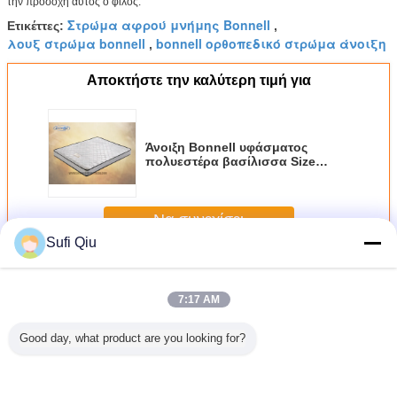
την προσοχή αυτός ο φίλος.
Στρώμα αφρού μνήμης Bonnell
Ετικέττες:
,
λουξ στρώμα bonnell
bonnell ορθοπεδικό στρώμα άνοιξη
,
Αποκτήστε την καλύτερη τιμή για
Άνοιξη Bonnell υφάσματος
πολυεστέρα βασίλισσα Size
Foam Mattress Black να γεμίσει
Να συνεχίσει
Sufi Qiu
Στρώμα ανοίξεων Bonnell
Περισσότεροι
7:17 AM
Good day, what product are you looking for?
μπαμπού
Υψηλό ελαστικό
Ευρο- τοπ δύο
Αντιβακτηριακή
Αναπηδ
υ αντι
διπλό μεγέθους
Bonnell μνήμης
σχηματισμένη
στρώμα
μεγέθους
Bonnell ανοίξεων
στρώματα
τούφες πολυτέλεια
Ευρώ