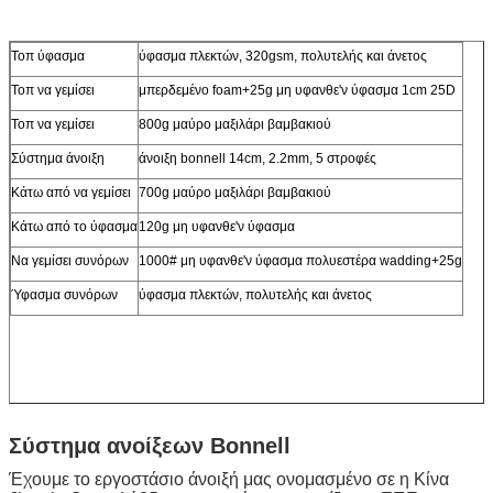
Τοπ ύφασμα
ύφασμα πλεκτών, 320gsm, πολυτελής και άνετος
Τοπ να γεμίσει
μπερδεμένο foam+25g μη υφανθε'ν ύφασμα 1cm 25D
Τοπ να γεμίσει
800g μαύρο μαξιλάρι βαμβακιού
Σύστημα άνοιξη
άνοιξη bonnell 14cm, 2.2mm, 5 στροφές
Κάτω από να γεμίσει
700g μαύρο μαξιλάρι βαμβακιού
Κάτω από το ύφασμα
120g μη υφανθε'ν ύφασμα
Να γεμίσει συνόρων
1000# μη υφανθε'ν ύφασμα πολυεστέρα wadding+25g
Ύφασμα συνόρων
ύφασμα πλεκτών, πολυτελής και άνετος
Σύστημα ανοίξεων Bonnell
Έχουμε το εργοστάσιο άνοιξή μας ονομασμένο σε η Κίνα