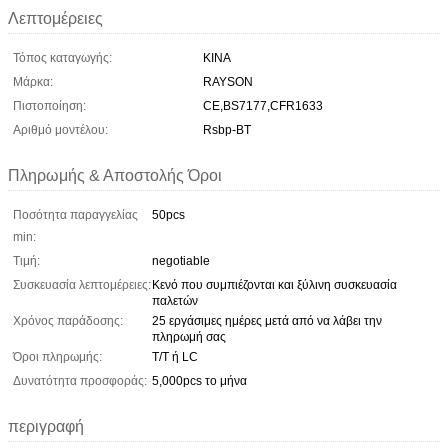
Λεπτομέρειες
Τόπος καταγωγής:
ΚΙΝΑ
Μάρκα:
RAYSON
Πιστοποίηση:
CE,BS7177,CFR1633
Αριθμό μοντέλου:
Rsbp-BT
Πληρωμής & Αποστολής Όροι
Ποσότητα παραγγελίας
50pcs
min:
Τιμή:
negotiable
Συσκευασία λεπτομέρειες:
Κενό που συμπιέζονται και ξύλινη συσκευασία
παλετών
Χρόνος παράδοσης:
25 εργάσιμες ημέρες μετά από να λάβει την
πληρωμή σας
Όροι πληρωμής:
T/T ή LC
Δυνατότητα προσφοράς:
5,000pcs το μήνα
περιγραφή