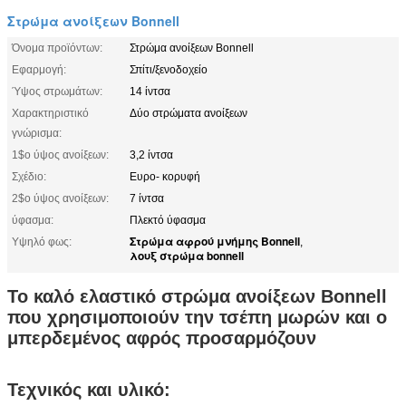
Στρώμα ανοίξεων Bonnell
Όνομα προϊόντων:
Στρώμα ανοίξεων Bonnell
Εφαρμογή:
Σπίτι/ξενοδοχείο
Ύψος στρωμάτων:
14 ίντσα
Χαρακτηριστικό
Δύο στρώματα ανοίξεων
γνώρισμα:
1$ο ύψος ανοίξεων:
3,2 ίντσα
Σχέδιο:
Ευρο- κορυφή
2$ο ύψος ανοίξεων:
7 ίντσα
ύφασμα:
Πλεκτό ύφασμα
Στρώμα αφρού μνήμης Bonnell
Υψηλό φως:
,
λουξ στρώμα bonnell
Το καλό ελαστικό στρώμα ανοίξεων Bonnell
που χρησιμοποιούν την τσέπη μωρών και ο
μπερδεμένος αφρός προσαρμόζουν
Τεχνικός και υλικό: