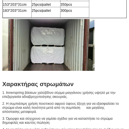
153*203*31cm
25pcs/pallet
350pcs
183*203*31cm
25pcs/pallet
300pcs
Χαρακτήρας στρωμάτων
1. Innerspring βάσεων χαλύβδινο σύρμα μαγγάνιου χρήσης υψηλό με την
επεξεργασία αδιαβροχοποίησης σκουριάς.
2. Η συμπιέσιμη χρήση ποιοτικού αφρού ύφους έξοχη για να εξασφαλίσει το
στρώμα είναι καλή ποιότητα μετά από τη συμπίεση και μεγάλης
απόστασης μεταφορά.
3. Όμορφο και σύγχρονο να γεμίσει σχέδιο για να καταστήσει το στρώμα
δημοφιλές και καυτός-πώληση.