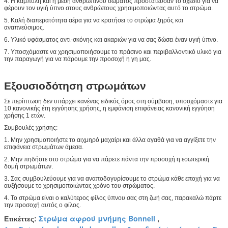
4. Η καμπύλη και η μέση ανθρώπινου σώματος προστάτευσαν το σχέδιο για να
φέρουν τον υγιή ύπνο στους ανθρώπους χρησιμοποιώντας αυτό το στρώμα.
5. Καλή διαπερατότητα αέρα για να κρατήσει το στρώμα ξηρός και
αναπνεύσιμος.
6. Υλικό υφάσματος αντι-σκόνης και ακαριών για να σας δώσει έναν υγιή ύπνο.
7. Υποσχόμαστε να χρησιμοποιήσουμε το πράσινο και περιβαλλοντικό υλικό για
την παραγωγή για να πάρουμε την προσοχή η γη μας.
Εξουσιοδότηση στρωμάτων
Σε περίπτωση δεν υπάρχει κανένας ειδικός όρος στη σύμβαση, υποσχόμαστε για
10 κανονικής έτη εγγύησης χρήσης, η εμφάνιση επιφάνειας κανονική εγγύηση
χρήσης 1 ετών.
Συμβουλές χρήσης:
1. Μην χρησιμοποιήστε το αιχμηρό μαχαίρι και άλλα αγαθά για να αγγίξετε την
επιφάνεια στρωμάτων άμεσα.
2. Μην πηδήστε στο στρώμα για να πάρετε πάντα την προσοχή η εσωτερική
δομή στρωμάτων.
3. Σας συμβουλεύουμε για να αναποδογυρίσουμε το στρώμα κάθε εποχή για να
αυξήσουμε το χρησιμοποιώντας χρόνο του στρώματος.
4. Το στρώμα είναι ο καλύτερος φίλος ύπνου σας στη ζωή σας, παρακαλώ πάρτε
την προσοχή αυτός ο φίλος.
Στρώμα αφρού μνήμης Bonnell
Ετικέττες:
,