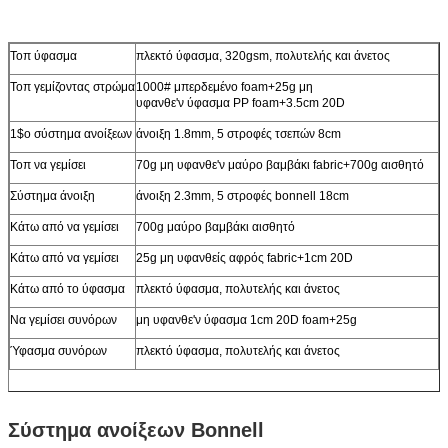
Τοπ ύφασμα
πλεκτό ύφασμα, 320gsm, πολυτελής και άνετος
Τοπ γεμίζοντας στρώμα
1000# μπερδεμένο foam+25g μη
υφανθε'ν ύφασμα PP foam+3.5cm 20D
1$ο σύστημα ανοίξεων
άνοιξη 1.8mm, 5 στροφές τσεπών 8cm
Τοπ να γεμίσει
70g μη υφανθε'ν μαύρο βαμβάκι fabric+700g αισθητό
Σύστημα άνοιξη
άνοιξη 2.3mm, 5 στροφές bonnell 18cm
Κάτω από να γεμίσει
700g μαύρο βαμβάκι αισθητό
Κάτω από να γεμίσει
25g μη υφανθείς αφρός fabric+1cm 20D
Κάτω από το ύφασμα
πλεκτό ύφασμα, πολυτελής και άνετος
Να γεμίσει συνόρων
μη υφανθε'ν ύφασμα 1cm 20D foam+25g
Ύφασμα συνόρων
πλεκτό ύφασμα, πολυτελής και άνετος
Σύστημα ανοίξεων Bonnell