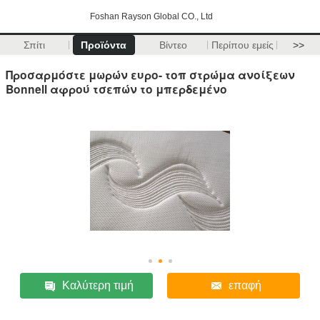
Foshan Rayson Global CO., Ltd
Σπίτι
Προϊόντα
Βίντεο
Περίπου εμείς
>>
Προσαρμόστε μωρών ευρο- τοπ στρώμα ανοίξεων
Bonnell αφρού τσεπών το μπερδεμένο
Καλύτερη τιμή
επαφή