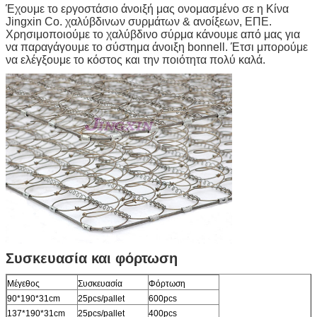
Έχουμε το εργοστάσιο άνοιξή μας ονομασμένο σε η Κίνα
Jingxin Co. χαλύβδινων συρμάτων & ανοίξεων, ΕΠΕ.
Χρησιμοποιούμε το χαλύβδινο σύρμα κάνουμε από μας για
να παραγάγουμε το σύστημα άνοιξη bonnell. Έτσι μπορούμε
να ελέγξουμε το κόστος και την ποιότητα πολύ καλά.
Συσκευασία και φόρτωση
Μέγεθος
Συσκευασία
Φόρτωση
90*190*31cm
25pcs/pallet
600pcs
137*190*31cm
25pcs/pallet
400pcs