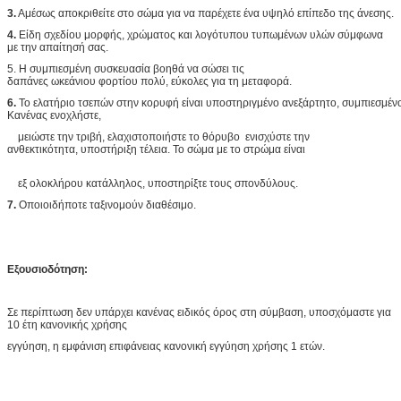
3.
Αμέσως αποκριθείτε στο σώμα για να παρέχετε ένα υψηλό επίπεδο της άνεσης.
4.
Είδη σχεδίου μορφής, χρώματος και λογότυπου τυπωμένων υλών σύμφωνα
με την απαίτησή σας.
5.
Η συμπιεσμένη συσκευασία βοηθά να σώσει τις
δαπάνες ωκεάνιου φορτίου πολύ, εύκολες για τη μεταφορά.
6.
Το ελατήριο τσεπών στην κορυφή είναι υποστηριγμένο ανεξάρτητο, συμπιεσμένο
Κανένας ενοχλήστε,
μειώστε την τριβή, ελαχιστοποιήστε το θόρυβο ενισχύστε την
ανθεκτικότητα, υποστήριξη τέλεια. Το σώμα με το στρώμα είναι
εξ ολοκλήρου κατάλληλος, υποστηρίξτε τους σπονδύλους.
7.
Οποιοιδήποτε ταξινομούν διαθέσιμο.
Εξουσιοδότηση:
Σε περίπτωση δεν υπάρχει κανένας ειδικός όρος στη σύμβαση, υποσχόμαστε για
10 έτη κανονικής χρήσης
εγγύηση, η εμφάνιση επιφάνειας κανονική εγγύηση χρήσης 1 ετών.