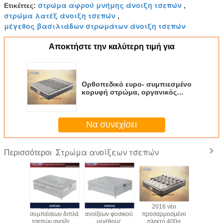
στρώμα αφρού μνήμης άνοιξη τσεπών
Ετικέττες:
,
στρώμα λατέξ άνοιξη τσεπών
,
μέγεθος βασιλιάδων στρωμάτων άνοιξη τσεπών
Αποκτήστε την καλύτερη τιμή για
Ορθοπεδικό ευρο- συμπιεσμένο
κορυφή στρώμα, οργανικός
άριστος στρωμάτων αφρού
μνήμης
Να συνεχίσει
Στρώμα ανοίξεων τσεπών
Περισσότεροι
μαξιλάρι
Ευρο- τοπ
Τοπ στρώμα
2016 νέο
Άνε
μάτων
συμπιέσεων διπλά
ανοίξεων φυσικού
προσαρμοσμένο
εμποτι
ν τσεπών
τσεπών ανοίξεων
μεγέθους
πλεκτό 400g
στρώμα 