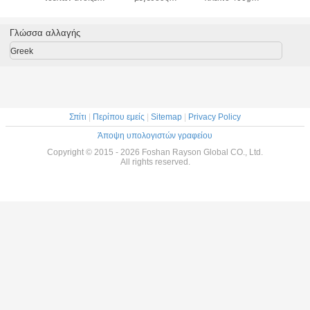
ς, ευρο-
έπιπλα
στρωμάτων
ύφασμα άριστων
μνήμ
σίλισσα
ξενοδοχείων
ανοίξεων τσεπών
στρωμάτων
πηκτωμάτ
ress
στρωμάτων πέντε
μαξιλαριών για το
αφρού μνήμης
μαξιλ
Γλώσσα αλλαγής
αστέρων
σπίτι/το
πηκτωμάτων
στρωμ
ξενοδοχείο
μεγέθους
μαξιλαρι
Greek
ίντσ
Σπίτι
|
Περίπου εμείς
|
Sitemap
|
Privacy Policy
Άποψη υπολογιστών γραφείου
Copyright © 2015 - 2026 Foshan Rayson Global CO., Ltd.
All rights reserved.