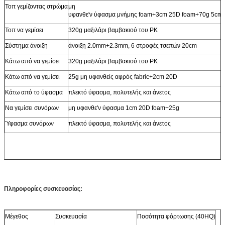
Τοπ γεμίζοντας στρώμα
μη
υφανθε'ν ύφασμα μνήμης foam+3cm 25D foam+70g 5cm
Τοπ να γεμίσει
320g μαξιλάρι βαμβακιού του PK
Σύστημα άνοιξη
άνοιξη 2.0mm+2.3mm, 6 στροφές τσεπών 20cm
Κάτω από να γεμίσει
320g μαξιλάρι βαμβακιού του PK
Κάτω από να γεμίσει
25g μη υφανθείς αφρός fabric+2cm 20D
Κάτω από το ύφασμα
πλεκτό ύφασμα, πολυτελής και άνετος
Να γεμίσει συνόρων
μη υφανθε'ν ύφασμα 1cm 20D foam+25g
Ύφασμα συνόρων
πλεκτό ύφασμα, πολυτελής και άνετος
Πληροφορίες συσκευασίας:
Μέγεθος
Συσκευασία
Ποσότητα φόρτωσης (40HQ)