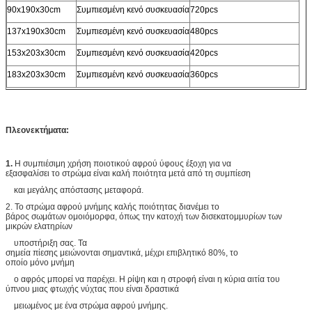
90x190x30cm
Συμπιεσμένη κενό συσκευασία
720pcs
137x190x30cm
Συμπιεσμένη κενό συσκευασία
480pcs
153x203x30cm
Συμπιεσμένη κενό συσκευασία
420pcs
183x203x30cm
Συμπιεσμένη κενό συσκευασία
360pcs
Πλεονεκτήματα:
1.
Η συμπιέσιμη χρήση ποιοτικού αφρού ύφους έξοχη για να
εξασφαλίσει το στρώμα είναι καλή ποιότητα μετά από τη συμπίεση
και μεγάλης απόστασης μεταφορά.
2.
Το στρώμα αφρού μνήμης καλής ποιότητας διανέμει το
βάρος σωμάτων ομοιόμορφα, όπως την κατοχή των δισεκατομμυρίων των
μικρών ελατηρίων
υποστήριξη σας. Τα
σημεία πίεσης μειώνονται σημαντικά, μέχρι επιβλητικό 80%, το
οποίο μόνο μνήμη
ο αφρός μπορεί να παρέχει. Η ρίψη και η στροφή είναι η κύρια αιτία του
ύπνου μιας φτωχής νύχτας που είναι δραστικά
μειωμένος με ένα στρώμα αφρού μνήμης.