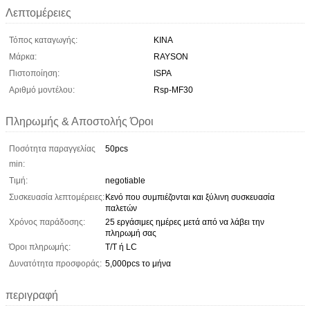
Λεπτομέρειες
Τόπος καταγωγής:
ΚΙΝΑ
Μάρκα:
RAYSON
Πιστοποίηση:
ISPA
Αριθμό μοντέλου:
Rsp-MF30
Πληρωμής & Αποστολής Όροι
Ποσότητα παραγγελίας
50pcs
min:
Τιμή:
negotiable
Συσκευασία λεπτομέρειες:
Κενό που συμπιέζονται και ξύλινη συσκευασία
παλετών
Χρόνος παράδοσης:
25 εργάσιμες ημέρες μετά από να λάβει την
πληρωμή σας
Όροι πληρωμής:
T/T ή LC
Δυνατότητα προσφοράς:
5,000pcs το μήνα
περιγραφή