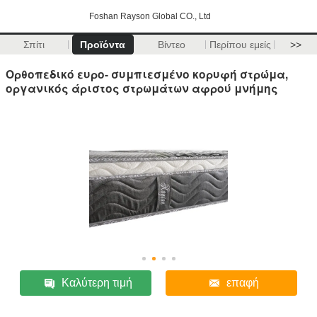
Foshan Rayson Global CO., Ltd
Σπίτι
Προϊόντα
Βίντεο
Περίπου εμείς
>>
Ορθοπεδικό ευρο- συμπιεσμένο κορυφή στρώμα,
οργανικός άριστος στρωμάτων αφρού μνήμης
Καλύτερη τιμή
επαφή