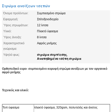
Στρώμα ανοίξεων τσεπών
Όνομα προϊόντων:
Συμπιεσμένο στρώμα
Εφαρμογή:
Σπίτι/ξενοδοχείο
Ύψος στρωμάτων:
12 ίντσα
Υλικό:
Πλεκτό ύφασμα
Ύψος άνοιξη:
8 ίντσα
Χαρακτηριστικό
Αφρός μνήμης
γνώρισμα:
στρώμα συμπίεσης
Υψηλό φως:
,
Αναπηδημένο τσέπη στρώμα
Ορθοπεδικό ευρο- συμπιεσμένο κορυφή στρώμα ανοίξεων με τον οργανικό
αφρό μνήμης
Τεχνικός και υλικό:
Τοπ ύφασμα
πλεκτό ύφασμα, 320gsm, πολυτελής και άνετος