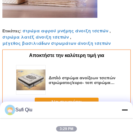
στρώμα αφρού μνήμης άνοιξη τσεπών
Ετικέττες:
,
στρώμα λατέξ άνοιξη τσεπών
,
μέγεθος βασιλιάδων στρωμάτων άνοιξη τσεπών
Αποκτήστε την καλύτερη τιμή για
Διπλό στρώμα ανοίξεων τσεπών
στρώματος/ευρο- τοπ στρώμα
αφρού μνήμης
Να συνεχίσει
Sufi Qiu
Στρώμα ανοίξεων τσεπών
Περισσότεροι
3:29 PM