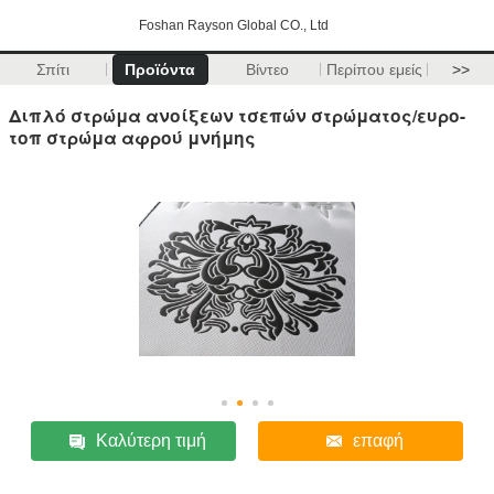
Foshan Rayson Global CO., Ltd
Σπίτι
Προϊόντα
Βίντεο
Περίπου εμείς
>>
Διπλό στρώμα ανοίξεων τσεπών στρώματος/ευρο-
τοπ στρώμα αφρού μνήμης
Καλύτερη τιμή
επαφή