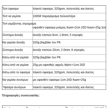
Τοπ ύφασμα
πλεκτό ύφασμα, 320gsm, πολυτελής και άνετος
Τοπ να γεμίσει
1000# παραγέμισμα πολυεστέρα
Τοπ γεμίζοντας στρώμα
μη
υφανθε'ν ύφασμα μνήμης foam+2cm 25D foam+25g 3cm
Σύστημα άνοιξη
άνοιξη τσεπών 8cm, 1.8mm, 5 στροφές
Να γεμίσει άνοιξη
320g βαμβάκι του PK
Σύστημα άνοιξη
άνοιξη τσεπών 20cm, 2.0mm, 6 στροφές
Κάτω από να γεμίσει
320g βαμβάκι του PK
Κάτω από να γεμίσει
25g μη υφανθείς αφρός fabric+1cm 20D
Κάτω από το ύφασμα
πλεκτό ύφασμα, 320gsm, πολυτελής και άνετος
Να γεμίσει συνόρων
μη υφανθε'ν ύφασμα 1cm 20D foam+25g
Ύφασμα συνόρων
πλεκτό ύφασμα, 320gsm, πολυτελής και άνετος
Πληροφορίες συσκευασίας: