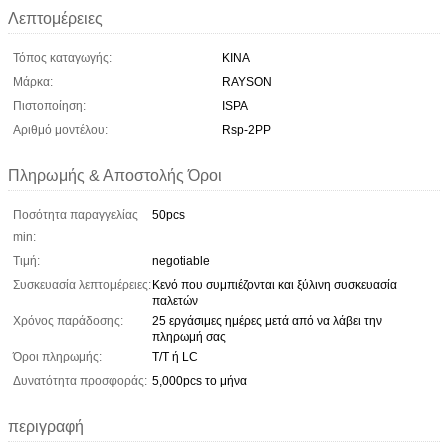
Λεπτομέρειες
Τόπος καταγωγής:
ΚΙΝΑ
Μάρκα:
RAYSON
Πιστοποίηση:
ISPA
Αριθμό μοντέλου:
Rsp-2PP
Πληρωμής & Αποστολής Όροι
Ποσότητα παραγγελίας
50pcs
min:
Τιμή:
negotiable
Συσκευασία λεπτομέρειες:
Κενό που συμπιέζονται και ξύλινη συσκευασία
παλετών
Χρόνος παράδοσης:
25 εργάσιμες ημέρες μετά από να λάβει την
πληρωμή σας
Όροι πληρωμής:
T/T ή LC
Δυνατότητα προσφοράς:
5,000pcs το μήνα
περιγραφή