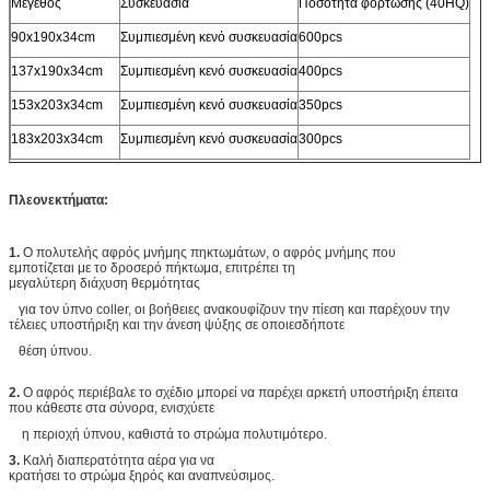
Μέγεθος
Συσκευασία
Ποσότητα φόρτωσης (40HQ)
90x190x34cm
Συμπιεσμένη κενό συσκευασία
600pcs
137x190x34cm
Συμπιεσμένη κενό συσκευασία
400pcs
153x203x34cm
Συμπιεσμένη κενό συσκευασία
350pcs
183x203x34cm
Συμπιεσμένη κενό συσκευασία
300pcs
Πλεονεκτήματα:
1.
Ο πολυτελής αφρός μνήμης πηκτωμάτων, ο αφρός μνήμης που
εμποτίζεται με το δροσερό πήκτωμα, επιτρέπει τη
μεγαλύτερη διάχυση θερμότητας
για τον ύπνο coller, οι βοήθειες ανακουφίζουν την πίεση και παρέχουν την
τέλειες υποστήριξη και την άνεση ψύξης σε οποιεσδήποτε
θέση ύπνου.
2.
Ο αφρός περιέβαλε το σχέδιο μπορεί να παρέχει αρκετή υποστήριξη έπειτα
που κάθεστε στα σύνορα, ενισχύετε
η περιοχή ύπνου, καθιστά το στρώμα πολυτιμότερο.
3.
Καλή διαπερατότητα αέρα για να
κρατήσει το στρώμα ξηρός και αναπνεύσιμος.