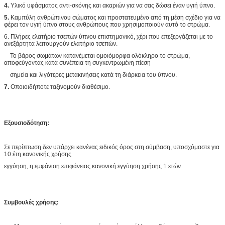
4.
Υλικό υφάσματος αντι-σκόνης και ακαριών για να σας δώσει έναν υγιή ύπνο.
5.
Καμπύλη ανθρώπινου σώματος και προστατευμένο από τη μέση σχέδιο για να
φέρει τον υγιή ύπνο στους ανθρώπους που χρησιμοποιούν αυτό το στρώμα.
6. Πλήρες ελατήριο τσεπών ύπνου επιστημονικό, χέρι που επεξεργάζεται με το
ανεξάρτητα λειτουργούν ελατήριο τσεπών.
Το βάρος σωμάτων κατανέμεται ομοιόμορφα ολόκληρο το στρώμα,
αποφεύγοντας κατά συνέπεια τη συγκεντρωμένη πίεση
σημεία και λιγότερες μετακινήσεις κατά τη διάρκεια του ύπνου.
7.
Οποιοιδήποτε ταξινομούν διαθέσιμο.
Εξουσιοδότηση:
Σε περίπτωση δεν υπάρχει κανένας ειδικός όρος στη σύμβαση, υποσχόμαστε για
10 έτη κανονικής χρήσης
εγγύηση, η εμφάνιση επιφάνειας κανονική εγγύηση χρήσης 1 ετών.
Συμβουλές χρήσης: