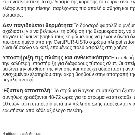
και αναπνευστική.Το σχεδιασμό της κορυφής του ευρώ είναι 
ελάφρυνση της πίεσης, παρέχοντας πιο απαλή αίσθηση και π
σώματος.
Δεν παγιδεύεται θερμότητα
:
Το δροσερό φυσαλίδιο μνήμης
σχεδιαστεί για να βελτιώνει τη ρύθμιση της θερμοκρασίας, να
παγιδευτεί και να βοηθά τους κοιμώμενους να μένουν άνετα όλ
πιστοποιημένα από την CertiPUR-USΤο στρώμα πληροί επίση
είναι δύσκολο να καεί, επομένως πολύ ασφαλές στη χρήση.
Υποστήριξη της πλάτης και ανθεκτικότητα
:
Η σταθερή 
την καλύτερη υποστήριξη για διάφορους τύπους σλιπ. Οι σπεί
μειώνει την αίσθηση της κίνησης και παρέχει αδιάσπαστη α
ενισχυμένου ελατηρίου στην άκρη βοηθούν στην αποτροπή τ
μεγάλη αντοχή.
Έξυπνη αποστολή
:
Το στρώμα Rayson συμπιέζεται έξυπνα 
συνήθως χρειάζονται 48-72 ώρες για το στρώμα να επεκταθεί
10 ετών και η υπηρεσία μετά την πώληση ζωής παρέχονται γι
ερωτήσεις από κάθε αξιόλογο πελάτη.
Η αίθουσα επίδειξης μας: