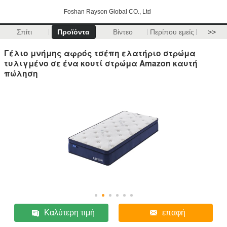
Foshan Rayson Global CO., Ltd
Σπίτι
Προϊόντα
Βίντεο
Περίπου εμείς
>>
Γέλιο μνήμης αφρός τσέπη ελατήριο στρώμα
τυλιγμένο σε ένα κουτί στρώμα Amazon καυτή
πώληση
Καλύτερη τιμή
επαφή