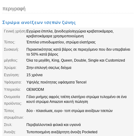
περιγραφή
Στρώμα ανοίξεων τσεπών ζώνης
Γενική χρήση:
Εγχώρια έπιπλα, ξενοδοχείο/εγχώρια κρεβατοκάμαρα,
κρεβατοκάμαρα χρησιμοποιούμενη
Τύπος:
Έπιπλα υπνοδωματίου, στρώμα ελατήριας
Συσκευή:
Περιεκτικότητας κατά βάρος σε περιεχόμενο που δεν υπερβαίνει
το 50% κατά βάρος
μέγεθος:
Όλα τα μεγέθη, King, Queen, Double, Single και Customized
Χρώμα:
Στην επιλογή σας/ως δείγμα
Εγγύηση:
15 χρόνια
Υφάσματα:
Υψηλής ποιότητας υφάσματα Tencel
Υπηρεσία:
OEM/ODM
Ονομασία
Γέλιο μνήμης αφρός τσέπη ελατήριο στρώμα τυλιγμένο σε ένα
κουτί στρώμα Amazon καυτή πώληση
προϊόντος:
Τύπος
δύο - πλαισίωσε, ευρο- τοπ στρώμα ανοίξεων τσεπών
στρωμάτων:
Στυλ:
Περιβαλλοντικά φιλικά και υγιεινά
Άνοιξη:
Τυποποιημένη ανεξάρτητη άνοιξη Pocketed