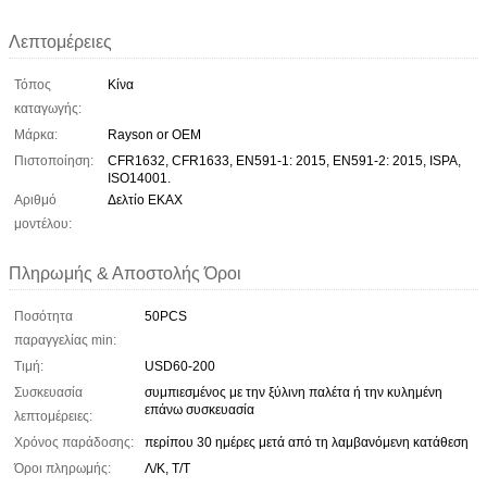
Λεπτομέρειες
Τόπος
Κίνα
καταγωγής:
Μάρκα:
Rayson or OEM
Πιστοποίηση:
CFR1632, CFR1633, EN591-1: 2015, EN591-2: 2015, ISPA,
ISO14001.
Αριθμό
Δελτίο ΕΚΑΧ
μοντέλου:
Πληρωμής & Αποστολής Όροι
Ποσότητα
50PCS
παραγγελίας min:
Τιμή:
USD60-200
Συσκευασία
συμπιεσμένος με την ξύλινη παλέτα ή την κυλημένη
επάνω συσκευασία
λεπτομέρειες:
Χρόνος παράδοσης:
περίπου 30 ημέρες μετά από τη λαμβανόμενη κατάθεση
Όροι πληρωμής:
Λ/Κ, Τ/Τ