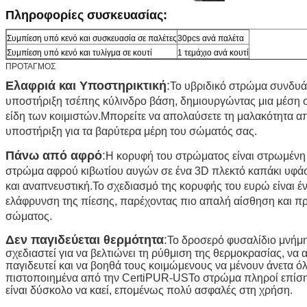
Πληροφορίες συσκευασίας:
Συμπίεση υπό κενό και συσκευασία σε παλέτες
30pcs ανά παλέτα
Συμπίεση υπό κενό και τυλίγμα σε κουτί
1 τεμάχιο ανά κουτί
ΠΡΟΤΑΓΜΟΣ
Ελαφριά και Υποστηρικτική
:
Το υβριδικό στρώμα συνδυάζ
υποστήριξη τσέπης κύλινδρο βάση, δημιουργώντας μια μέση σ
είδη των κοιμιστών.Μπορείτε να απολαύσετε τη μαλακότητα α
υποστήριξη για τα βαρύτερα μέρη του σώματός σας.
Πάνω από αφρό
:
Η κορυφή του στρώματος είναι στρωμένη
στρώμα αφρού κιβωτίου αυγών σε ένα 3D πλεκτό καπάκι υφάσ
και αναπνευστική.Το σχεδιασμό της κορυφής του ευρώ είναι 
ελάφρυνση της πίεσης, παρέχοντας πιο απαλή αίσθηση και π
σώματος.
Δεν παγιδεύεται θερμότητα
:
Το δροσερό φυσαλίδιο μνήμης
σχεδιαστεί για να βελτιώνει τη ρύθμιση της θερμοκρασίας, να
παγιδευτεί και να βοηθά τους κοιμώμενους να μένουν άνετα όλ
πιστοποιημένα από την CertiPUR-USΤο στρώμα πληροί επίση
είναι δύσκολο να καεί, επομένως πολύ ασφαλές στη χρήση.