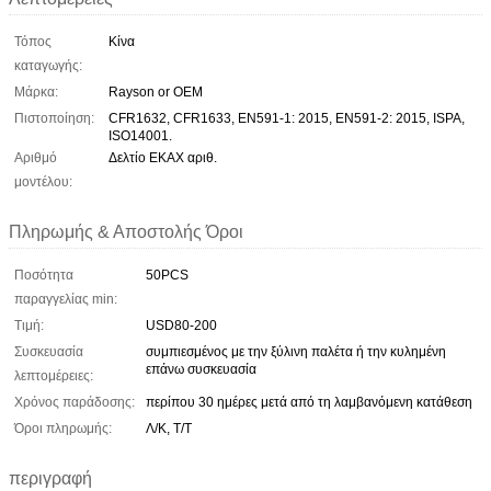
Τόπος
Κίνα
καταγωγής:
Μάρκα:
Rayson or OEM
Πιστοποίηση:
CFR1632, CFR1633, EN591-1: 2015, EN591-2: 2015, ISPA,
ISO14001.
Αριθμό
Δελτίο ΕΚΑΧ αριθ.
μοντέλου:
Πληρωμής & Αποστολής Όροι
Ποσότητα
50PCS
παραγγελίας min:
Τιμή:
USD80-200
Συσκευασία
συμπιεσμένος με την ξύλινη παλέτα ή την κυλημένη
επάνω συσκευασία
λεπτομέρειες:
Χρόνος παράδοσης:
περίπου 30 ημέρες μετά από τη λαμβανόμενη κατάθεση
Όροι πληρωμής:
Λ/Κ, Τ/Τ
περιγραφή