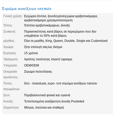
Στρώμα ανοίξεων τσεπών
Γενική χρήση:
Εγχώρια έπιπλα, ξενοδοχείο/εγχώρια κρεβατοκάμαρα,
κρεβατοκάμαρα χρησιμοποιούμενη
Τύπος:
Έπιπλα κρεβατοκάμαρων, άνοιξη
Συσκευή:
Περιεκτικότητας κατά βάρος σε περιεχόμενο που δεν
υπερβαίνει το 50% κατά βάρος
μέγεθος:
Όλα τα μεγέθη, King, Queen, Double, Single και Customized
Χρώμα:
Στην επιλογή σας/ως δείγμα
Εγγύηση:
15 χρόνια
Υφάσματα:
Αρίστης ποιότητας πλεκτό ύφασμα
Υπηρεσία:
OEM/ODM
Ονομασία
Στρώμα πολυτέλειας
προϊόντος:
Τύπος
δύο - πλαισίωσε, ευρο- τοπ στρώμα ανοίξεων τσεπών
στρωμάτων:
Στυλ:
Περιβαλλοντικά φιλικά και υγιεινά
Άνοιξη:
Τυποποιημένη ανεξάρτητη άνοιξη Pocketed
Στερεότητα:
Μέτρια, πλούσια και σταθερή