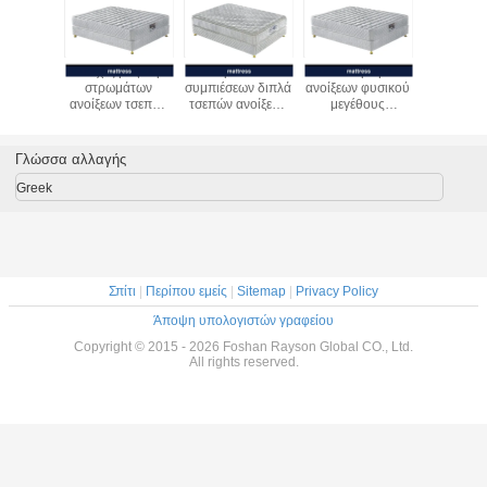
Sleepwell Cooling
Άνετο
Κενό στρωμάτων
Συνεχές μ
Breathable Gel
εμποτισμένο
ανοίξεων τσεπών
στρωμ
Pocket Spring
στρώμα αφρού
Innerspring -
ανοίξεων
Hybrid Mattre
μνήμης
συσκευασμένο
10 ίντσας
King/Queen Size
πηκτωμάτων τοπ
τοπ στρώμα
τοπ βασί
Memory Foam
μαξιλάρι
μαξιλαριών
Mattr
Γλώσσα αλλαγής
Quiet Springs
στρωμάτων
μεγέθους
Κρεβάτι
μαξιλαριών 14
βασιλιάδων
Greek
ίντσας
Σπίτι
|
Περίπου εμείς
|
Sitemap
|
Privacy Policy
Άποψη υπολογιστών γραφείου
Copyright © 2015 - 2026 Foshan Rayson Global CO., Ltd.
All rights reserved.