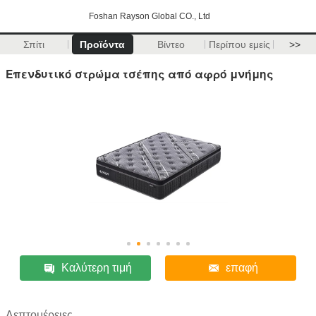
Foshan Rayson Global CO., Ltd
Σπίτι
Προϊόντα
Βίντεο
Περίπου εμείς
>>
Επενδυτικό στρώμα τσέπης από αφρό μνήμης
Καλύτερη τιμή
επαφή
Λεπτομέρειες