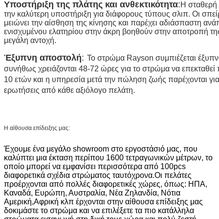
Υποστήριξη της πλάτης και ανθεκτικότητα
:
Η σταθερή 
την καλύτερη υποστήριξη για διάφορους τύπους σλιπ. Οι σπεί
μειώνει την αίσθηση της κίνησης και παρέχει αδιάσπαστη α
ενισχυμένου ελατηρίου στην άκρη βοηθούν στην αποτροπή τ
μεγάλη αντοχή.
Έξυπνη αποστολή
:
Το στρώμα Rayson συμπιέζεται έξυπνα 
συνήθως χρειάζονται 48-72 ώρες για το στρώμα να επεκταθεί
10 ετών και η υπηρεσία μετά την πώληση ζωής παρέχονται γι
ερωτήσεις από κάθε αξιόλογο πελάτη.
Η αίθουσα επίδειξης μας:
Έχουμε ένα μεγάλο showroom στο εργοστάσιό μας, που
καλύπτει μια έκταση περίπου 1600 τετραγωνικών μέτρων, το
οποίο μπορεί να εμφανίσει περισσότερα από 100pcs
διαφορετικά σχέδια στρώματος ταυτόχρονα.Οι πελάτες
προέρχονται από πολλές διαφορετικές χώρες, όπως: ΗΠΑ,
Καναδά, Ευρώπη, Αυστραλία, Νέα Ζηλανδία, Νότια
Αμερική,Αφρική κλπ έρχονται στην αίθουσα επίδειξης μας
δοκιμάστε το στρώμα και να επιλέξετε τα πιο κατάλληλα