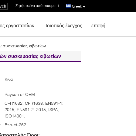
Ζητήστε ένα απόσπασμα
|
rch
Greek
ος εργοστασίων
Ποιοτικός έλεγχος
επαφή
ν συσκευασίας κιβωτίων
πών συσκευασίας κιβωτίων
:
Κίνα
Rayson or OEM
CFR1632, CFR1633, EN591-1:
2015, EN591-2: 2015, ISPA,
ISO14001.
:
Rsp-et-262
Αποστολής Όροι: