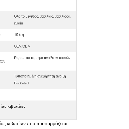
Όλο το μέγεθος, βασιλιάς, βασίλισσα,
ενιαία
:
15 έτη
OEM/ODM
Ευρο- τοπ στρώμα ανοίξεων τσεπών
των:
Τυποποιημένη ανεξάρτητη άνοιξη
Pocketed
ίας κιβωτίων
,
ας κιβωτίων που προσαρμόζεται