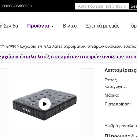
5803088-85886933
Sea
ή Σελίδα
Προϊόντα
Βίντεο
Σχετικά με εμάς
Γύρ
Εγχώρια έπιπλα λατέξ στρωμάτων σπειρών ανοίξεων τσεπώ
πών ζώνης
Εγχώρια έπιπλα λατέξ στρωμάτων σπειρών ανοίξεων τσε
Λεπτομέρειες
Τόπος
καταγωγής:
Μάρκα:
Πιστοποίηση:
Αριθμό μοντέλου
Πληρωμής & 