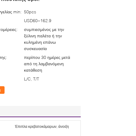
γελίας min:
50pcs
USD60~162.9
ομέρειες:
συμπιεσμένος με την
ξύλινη παλέτα ή την
κυλημένη επάνω
συσκευασία
σης:
περίπου 30 ημέρες μετά
από τη λαμβανόμενη
κατάθεση
L/C, T/T
α
Έπιπλα κρεβατοκάμαρων, άνοιξη