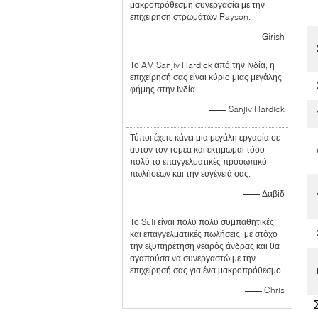
μακροπρόθεσμη συνεργασία με την
επιχείρηση στρωμάτων Rayson.
—— Girish
Το AM Sanjiv Hardick από την Ινδία, η
επιχείρησή σας είναι κύριο μιας μεγάλης
φήμης στην Ινδία.
—— Sanjiv Hardick
Τύποι έχετε κάνει μια μεγάλη εργασία σε
αυτόν τον τομέα και εκτιμώμαι τόσο
πολύ το επαγγελματικές προσωπικό
πωλήσεων και την ευγένειά σας.
—— Δαβίδ
Το Sufi είναι πολύ πολύ συμπαθητικές
και επαγγελματικές πωλήσεις, με στόχο
την εξυπηρέτηση νεαρός άνδρας και θα
αγαπούσα να συνεργαστώ με την
επιχείρησή σας για ένα μακροπρόθεσμο.
—— Chris