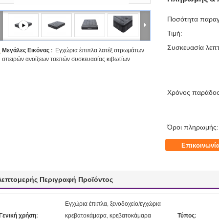
Ποσότητα παραγ
Τιμή:
Συσκευασία λεπτ
Μεγάλες Εικόνας :
Εγχώρια έπιπλα λατέξ στρωμάτων
σπειρών ανοίξεων τσεπών συσκευασίας κιβωτίων
Χρόνος παράδο
Όροι πληρωμής:
Επικοινωνί
Λεπτομερής Περιγραφή Προϊόντος
Εγχώρια έπιπλα, ξενοδοχείο/εγχώρια
Γενική χρήση:
κρεβατοκάμαρα, κρεβατοκάμαρα
Τύπος: