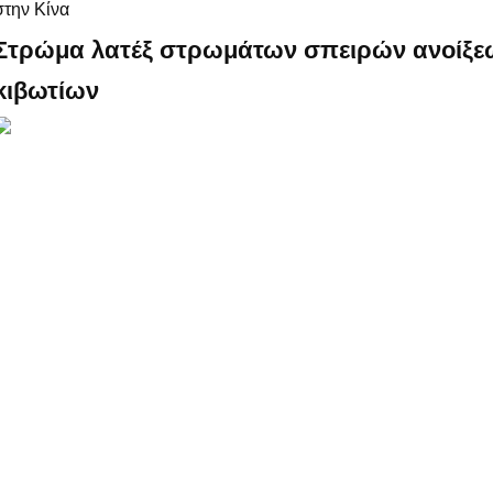
στην Κίνα
Στρώμα λατέξ στρωμάτων σπειρών ανοίξε
κιβωτίων