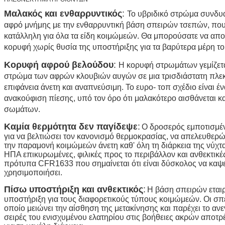
Μαλακός και ενθαρρυντικός
:
Το υβριδικό στρώμα συνδυά
αφρό μνήμης με την ενθαρρυντική βάση σπειρών τσεπών, που 
κατάλληλη για όλα τα είδη κοιμώμεών. Θα μπορούσατε να απο
κορυφή χωρίς θυσία της υποστήριξης για τα βαρύτερα μέρη τ
Κορυφή αφρού βελούδου
:
Η κορυφή στρωμάτων γεμίζετα
στρώμα των αφρών κλουβιών αυγών σε μια τρισδιάστατη πλεκ
επιφάνεια άνετη και αναπνεύσιμη. Το ευρο- τοπ σχέδιο είναι έ
ανακούφιση πίεσης, υπό τον όρο ότι μαλακότερο αισθάνεται 
σωμάτων.
Καμία θερμότητα δεν παγίδεψε
:
Ο δροσερός εμποτισμέ
για να βελτιώσει τον κανονισμό θερμοκρασίας, να απελευθερώ
την παραμονή κοιμώμεών άνετη καθ' όλη τη διάρκεια της νύχτα
ΗΠΑ επικυρωμένες, φιλικές προς το περιβάλλον και ανθεκτικέ
πρότυπα CFR1633 που σημαίνεται ότι είναι δύσκολος να καψ
χρησιμοποιήσει.
Πίσω υποστήριξη και ανθεκτικός
:
Η βάση σπειρών εταιρ
υποστήριξη για τους διαφορετικούς τύπους κοιμώμεών. Οι σπε
οποίο μειώνει την αίσθηση της μετακίνησης και παρέχει το α
σειρές του ενισχυμένου ελατηρίου στις βοήθειες ακρών απο