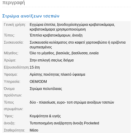
περιγραφή
Στρώμα ανοίξεων τσεπών
Γενική χρήση:
Εγχώρια έπιπλα, ξενοδοχείο/εγχώρια κρεβατοκάμαρα,
κρεβατοκάμαρα χρησιμοποιούμενη
Τύπος:
Έπιπλα κρεβατοκάμαρων, άνοιξη
Συσκευασία:
Συσκευασία κυλίσματος στο καφετί χαρτοκιβώτιο ή οριζόντια
συμπιεσμένος
Μέγεθος:
Όλο το μέγεθος, βασιλιάς, βασίλισσα, ενιαία
Χρώμα:
Στην επιλογή σας/ως δείγμα
Εξουσιοδότηση:
15 έτη
Υφασμα:
Αρίστης ποιότητας πλεκτό ύφασμα
Υπηρεσία:
OEM/ODM
Όνομα
Στρώμα πολυτέλειας
προϊόντων:
Τύπος
δύο - πλαισίωσε, ευρο- τοπ στρώμα ανοίξεων τσεπών
στρωμάτων:
Ύφος:
Κομψότητα & υγιής
άνοιξη:
Τυποποιημένη ανεξάρτητη άνοιξη Pocketed
Σταθερότητα:
Μέσο