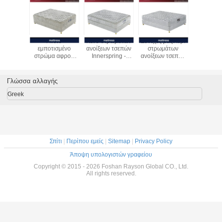
Άνετο
Κενό στρωμάτων
Συνεχές μαξιλάρι
Ευρο-
εμποτισμένο
ανοίξεων τσεπών
στρωμάτων
συμπιέσεω
στρώμα αφρού
Innerspring -
ανοίξεων τσεπών
τσεπών α
μνήμης
συσκευασμένο
10 ίντσας, ευρο-
έπιπ
πηκτωμάτων τοπ
τοπ στρώμα
τοπ βασίλισσα
ξενοδοχ
μαξιλάρι
μαξιλαριών
Mattress
στρωμάτω
Γλώσσα αλλαγής
στρωμάτων
μεγέθους
αστέ
μαξιλαριών 14
βασιλιάδων
Greek
ίντσας
Σπίτι
|
Περίπου εμείς
|
Sitemap
|
Privacy Policy
Άποψη υπολογιστών γραφείου
Copyright © 2015 - 2026 Foshan Rayson Global CO., Ltd.
All rights reserved.