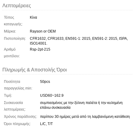
Λεπτομέρειες
Τόπος
Κίνα
καταγωγής:
Μάρκα:
Rayson or OEM
Πιστοποίηση:
CFR1632, CFR1633, EN591-1: 2015, EN591-2: 2015, ISPA,
ISO14001.
Αριθμό
Rsp-2pt-215
μοντέλου:
Πληρωμής & Αποστολής Όροι
Ποσότητα
50pcs
παραγγελίας min:
Τιμή:
USD60~162.9
Συσκευασία
συμπιεσμένος με την ξύλινη παλέτα ή την κυλημένη
επάνω συσκευασία
λεπτομέρειες:
Χρόνος παράδοσης:
περίπου 30 ημέρες μετά από τη λαμβανόμενη κατάθεση
Όροι πληρωμής:
L/C, T/T