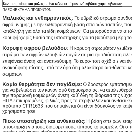
Κενοί συμπίεση και ρόλος σε ένα κιβώτιο
1pcs ανά κιβώτιο χαρτοκιβωτίων
ΠΛΕΟΝΕΚΤΗΜΑ ΠΡΟΪΟΝΤΩΝ
Μαλακός και ενθαρρυντικός
:
Το υβριδικό στρώμα συνδυά
αφρό μνήμης με την ενθαρρυντική βάση σπειρών τσεπών, που 
κατάλληλη για όλα τα είδη κοιμώμεών. Θα μπορούσατε να απο
κορυφή χωρίς θυσία της υποστήριξης για τα βαρύτερα μέρη τ
Κορυφή αφρού βελούδου
:
Η κορυφή στρωμάτων γεμίζετα
στρώμα των αφρών κλουβιών αυγών σε μια τρισδιάστατη πλεκ
επιφάνεια άνετη και αναπνεύσιμη. Το ευρο- τοπ σχέδιο είναι έ
ανακούφιση πίεσης, υπό τον όρο ότι μαλακότερο αισθάνεται 
σωμάτων.
Καμία θερμότητα δεν παγίδεψε
:
Ο δροσερός εμποτισμέ
για να βελτιώσει τον κανονισμό θερμοκρασίας, να απελευθερώ
την παραμονή κοιμώμεών άνετη καθ' όλη τη διάρκεια της νύχτα
ΗΠΑ επικυρωμένες, φιλικές προς το περιβάλλον και ανθεκτικέ
πρότυπα CFR1633 που σημαίνεται ότι είναι δύσκολος να καψ
χρησιμοποιήσει.
Πίσω υποστήριξη και ανθεκτικός
:
Η βάση σπειρών εταιρ
υποστήριξη για τους διαφορετικούς τύπους κοιμώμεών. Οι σπε