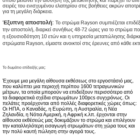
οποίο μειώνει την αίσθηση της μετακίνησης και παρέχει το α
σειρές του ενισχυμένου ελατηρίου στις βοήθειες ακρών απο
για τη μεγάλη διάρκεια.
Έξυπνη αποστολή
:
Το στρώμα Rayson συμπιέζεται επιδέξι
την αποστολή, διαρκεί συνήθως 48-72 ώρες για το στρώμα πο
η εξουσιοδότηση 10 ετών και η υπηρεσία μεταπώλησης διάρκε
στρώματα Rayson, είμαστε ανοικτοί στις έρευνες από κάθε εκτ
Το δωμάτιο επίδειξής μας:
Έχουμε μια μεγάλη αίθουσα εκθέσεως στο εργοστάσιό μας,
που καλύπτει μια περιοχή περίπου 1600 τετραγωνικών
μέτρων, τα οποία μπορούν να επιδείξουν περισσότερο από
τα διαφορετικά σχέδια στρωμάτων 100pcs συγχρόνως. Οι
πελάτες προέρχονται από πολλές διαφορετικές χώρες όπως:
Οι ΗΠΑ, ο Καναδάς, η Ευρώπη, η Αυστραλία, η Νέα
Ζηλανδία, η Νότια Αμερική, η Αφρική κ.λπ. έρχονται στην
αίθουσα εκθέσεώς μας δοκιμάζουν το στρώμα και επιλέγουν
την καταλληλότερη εισαγωγή στρωμάτων στη χώρα τους και
την πολύ καυτή πώληση στην αγορά τους.