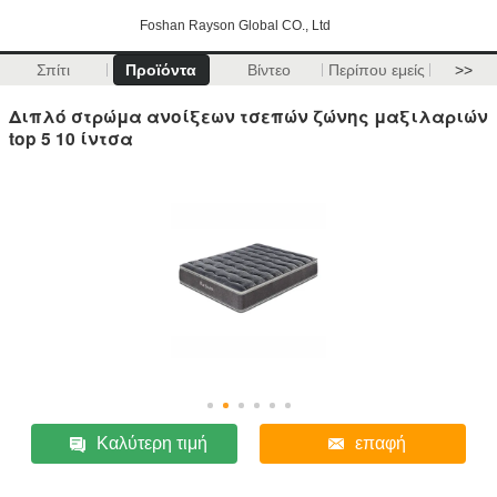
Foshan Rayson Global CO., Ltd
Σπίτι
Προϊόντα
Βίντεο
Περίπου εμείς
>>
Διπλό στρώμα ανοίξεων τσεπών ζώνης μαξιλαριών
top 5 10 ίντσα
Καλύτερη τιμή
επαφή