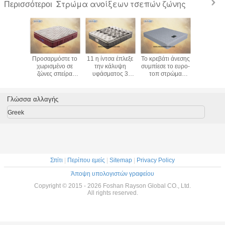
Στρώμα ανοίξεων τσεπών ζώνης
Περισσότεροι
Άσπρο/γκρίζο
Αντιβακτηριακό 3
Χωρισμένο σε
Προσαρμό
στρώμα ανοίξεων
χωρισμένο σε
ζώνες τσέπη
χωρισμέ
Bonnel αφρού
ζώνες στρώμα,
στρώμα
ζώνες σ
μνήμης
στρώμα ανοίξεων
μαξιλαριών τοπ με
στρώμα 
υφάσματος για το
τσεπών αφρού
το πλεκτό ύφασμα
ύπνου κ
σπίτι
μνήμης
που γεμίζει το
στρώμα
Γλώσσα αλλαγής
μαλακό αφρό
μνήμ
πηκτωμ
Greek
Σπίτι
|
Περίπου εμείς
|
Sitemap
|
Privacy Policy
Άποψη υπολογιστών γραφείου
Copyright © 2015 - 2026 Foshan Rayson Global CO., Ltd.
All rights reserved.