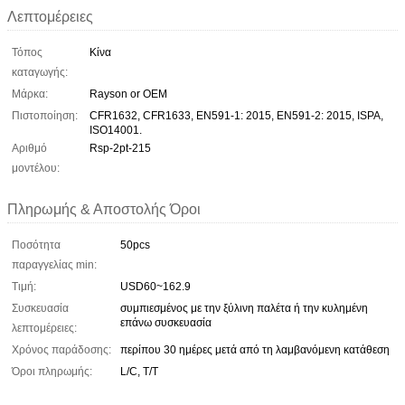
Λεπτομέρειες
Τόπος
Κίνα
καταγωγής:
Μάρκα:
Rayson or OEM
Πιστοποίηση:
CFR1632, CFR1633, EN591-1: 2015, EN591-2: 2015, ISPA,
ISO14001.
Αριθμό
Rsp-2pt-215
μοντέλου:
Πληρωμής & Αποστολής Όροι
Ποσότητα
50pcs
παραγγελίας min:
Τιμή:
USD60~162.9
Συσκευασία
συμπιεσμένος με την ξύλινη παλέτα ή την κυλημένη
επάνω συσκευασία
λεπτομέρειες:
Χρόνος παράδοσης:
περίπου 30 ημέρες μετά από τη λαμβανόμενη κατάθεση
Όροι πληρωμής:
L/C, T/T