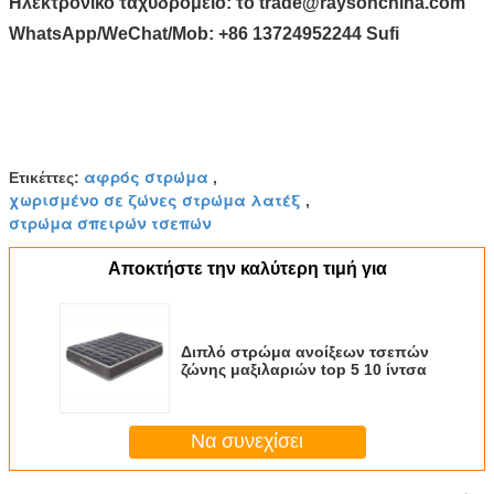
Ηλεκτρονικό ταχυδρομείο:
το trade@raysonchina.com
WhatsApp/WeChat/Mob:
+86 13724952244 Sufi
αφρός στρώμα
Ετικέττες:
,
χωρισμένο σε ζώνες στρώμα λατέξ
,
στρώμα σπειρών τσεπών
Αποκτήστε την καλύτερη τιμή για
Διπλό στρώμα ανοίξεων τσεπών
ζώνης μαξιλαριών top 5 10 ίντσα
Να συνεχίσει