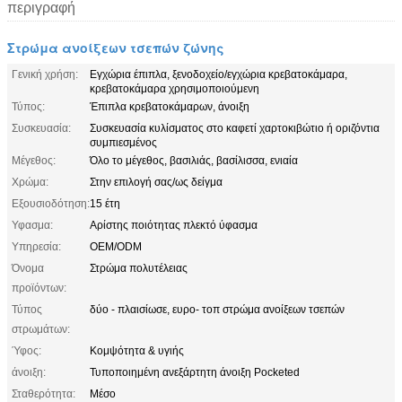
περιγραφή
Στρώμα ανοίξεων τσεπών ζώνης
Γενική χρήση:
Εγχώρια έπιπλα, ξενοδοχείο/εγχώρια κρεβατοκάμαρα,
κρεβατοκάμαρα χρησιμοποιούμενη
Τύπος:
Έπιπλα κρεβατοκάμαρων, άνοιξη
Συσκευασία:
Συσκευασία κυλίσματος στο καφετί χαρτοκιβώτιο ή οριζόντια
συμπιεσμένος
Μέγεθος:
Όλο το μέγεθος, βασιλιάς, βασίλισσα, ενιαία
Χρώμα:
Στην επιλογή σας/ως δείγμα
Εξουσιοδότηση:
15 έτη
Υφασμα:
Αρίστης ποιότητας πλεκτό ύφασμα
Υπηρεσία:
OEM/ODM
Όνομα
Στρώμα πολυτέλειας
προϊόντων:
Τύπος
δύο - πλαισίωσε, ευρο- τοπ στρώμα ανοίξεων τσεπών
στρωμάτων:
Ύφος:
Κομψότητα & υγιής
άνοιξη:
Τυποποιημένη ανεξάρτητη άνοιξη Pocketed
Σταθερότητα:
Μέσο