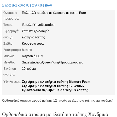
Στρώμα ανοίξεων τσεπών
Ονομασία
Πολυτελές στρώμα με ελατήριο με τσέπη Euro
προϊόντος:
Τύπος:
Έπιπλα Υπνοδωματίου
Εφαρμογή:
Σπίτι και ξενοδοχείο
άνοιξη:
ελατήριο τσέπης
Σχέδιο:
Κορυφαίο ευρώ
Σταθερότητα:
Μεσαίο
Μάρκα:
Rayson ή OEM
Μέγεθος:
Sngel/Δίκλινο/Queen/King/Προσαρμοσμένο
Εγγύηση
10 χρόνια
άνοιξης:
Στρώμα με ελατήρια τσέπης Memory Foam
Υψηλό φως:
,
Στρώμα με ελατήρια τσέπης 12 ιντσών
,
Ορθοπεδικό στρώμα με ελατήρια τσέπης
Ορθοπεδικό στρώμα αφρού μνήμης 12 ιντσών με ελατήριο τσέπης για χονδρική
Ορθοπεδικό στρώμα με ελατήρια τσέπης Χονδρικό