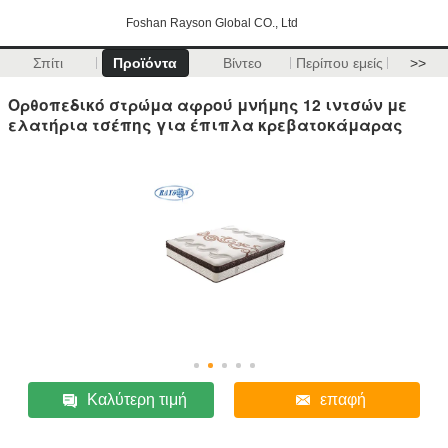
Foshan Rayson Global CO., Ltd
Σπίτι
Προϊόντα
Βίντεο
Περίπου εμείς
>>
Ορθοπεδικό στρώμα αφρού μνήμης 12 ιντσών με
ελατήρια τσέπης για έπιπλα κρεβατοκάμαρας
Καλύτερη τιμή
επαφή