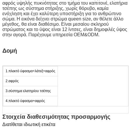
αφρός υψηλής πυκνότητας στο τμήμα του καπιτονέ, ελατήρια
τσέπης ως σύστημα στήριξης, χωρίς θόρυβο, καμία
ενόχληση και έχει καλύτερη υποστήριξη για το ανθρώπινο
σώμα. Η εικόνα δείχνει στρώμα queen size, αν θέλετε άλλο
μέγεθος, θα είναι διαθέσιμο. Είναι μεσαίου σκληρού
στρώματος και το ύψος είναι 12 ίντσες, είναι δημοφιλές ύψος
στην αγορά. Παρέχουμε υπηρεσία OEM&ODM.
Δομή
1.πλεκτό ύφασμα+λάτεξ+αφρός
2.αφρός
3.σύστημα ελατηρίου τσέπης
4.πλεκτό ύφασμα+αφρός
Στοιχεία διαθεσιμότητας προσαρμογής
Διατίθεται ιδιωτική ετικέτα