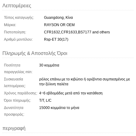
Λεπτομέρειες
Τόπος καταγωγής:
Guangdong, Κίνα
Μάρκα:
RAYSON OR OEM
Πιστοποίηση:
CFR1632,CFR1633,BS7177 and others
Αριθμό μοντέλου:
Rsp-ET 30(17)
Πληρωμής & Αποστολής Όροι
Ποσότητα
30 κομμάτια
παραγγελίας min:
Συσκευασία
ρόλος επάνω με το κιβώτιο ή οριζόντια συμπιεσμένος με
την ξύλινη παλέτα
λεπτομέρειες:
Χρόνος παράδοσης:
4~6 εβδομάδες μετά από την κατάθεση
Όροι πληρωμής:
T/T, L/C
Δυνατότητα
15000 κομμάτια το μήνα
προσφοράς:
περιγραφή