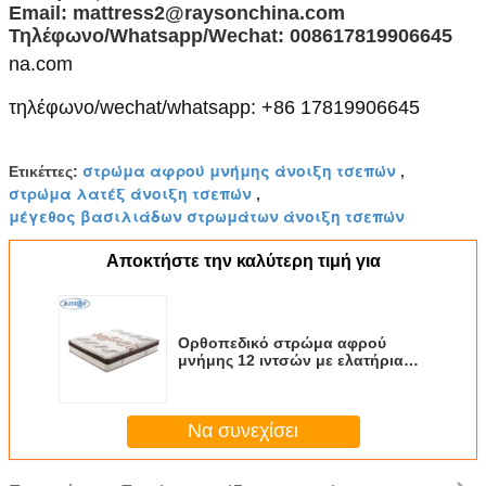
Email: mattress2@raysonchina.com
Τηλέφωνο/Whatsapp/Wechat: 008617819906645
na.com
τηλέφωνο/wechat/whatsapp: +86 17819906645
στρώμα αφρού μνήμης άνοιξη τσεπών
Ετικέττες:
,
στρώμα λατέξ άνοιξη τσεπών
,
μέγεθος βασιλιάδων στρωμάτων άνοιξη τσεπών
Αποκτήστε την καλύτερη τιμή για
Ορθοπεδικό στρώμα αφρού
μνήμης 12 ιντσών με ελατήρια
τσέπης για έπιπλα
κρεβατοκάμαρας
Να συνεχίσει