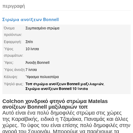
περιγραφή
Στρώμα ανοίξεων Bonnell
Όνομα
Συμπιεσμένο στρώμα
προϊόντων:
Εφαρμογή:
Σπίτι
Ύψος
10 ίντσα
στρωμάτων:
Ύφος:
Άνοιξη Bonnell
Ύψος άνοιξη:
7 ίντσα
Κάλυψη:
Ύφασμα πολυεστέρα
Τοπ στρώμα ανοίξεων Bonnell μαξιλαριών
Υψηλό φως:
,
Στρώμα ανοίξεων Bonnell 10 ίντσα
Colchon χονδρικό φτηνό στρώμα Matelas
ανοίξεων Bonnell μαξιλαριών τοπ
Αυτό είναι ένα πολύ δημοφιλές στρώμα στις χώρες
της Καραϊβικής, ειδικά η Τζαμάικα, Παναμάς και άλλες
χώρες. Το ύφος του είναι επίσης πολύ δημοφιλές στην
αγορά του Σουρινάμ. Μπορούμε να παρέχουμε τα