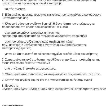
2.
Το όμορφο και σύγχρονο τοπ σχέδιο μαξιλαριών, μπορεί να ενισχύσει τη
μαλακότητα και την άνεση, andmake το στρώμα
καυτός-πώληση.
3. Είδη σχεδίου μορφής, χρώματος και λογότυπου τυπωμένων υλών σύμφωνα
με την απαίτησή σας.
4. Κλασσικό σύστημα ανοίξεων Bonnell: Η δυνατότητα του στρώματος να
προσαρμοστεί στη μορφή του ανθρώπινου σώματος
είναι περιορισμένος, επομένως η πίεση που
εφαρμόζεται στο σώμα από το στρώμα συγκεντρώνεται σε ορισμένο
μέλη του σώματος. Όχι πάρα πολύ σταθερή, όχι πάρα
πολύ μαλακός, η μονάδα bonnell αναπτύχθηκε ως αποτέλεσμα της
επιστημονικής έρευνας
για να δει ότι το σωστό ποσό suppor πηγαίνει σε κάθε μέρος του σώματος.
5. Συμπιεσμένα τα κενό στρώματα παραδίδουν τη μεγάλες υποστήριξη και την
άνεση ενώ επίσης έχοντας την ευκολία
από την ύπαρξη εύκολα μεταφερόμενος.
6. Υλικό υφάσματος αντι-σκόνης και ακαριών για να σας δώσει έναν υγιή ύπνο.
7. Κατοχή της μεγάλης φήμης και της ανταγωνιστικής τιμής στην αγορά.
8.
Έχουμε το
μέγεθος βασιλιάδων, μέγεθος βασίλισσας, ενιαίο μέγεθος, οποιοδήποτε μέγεθος είν