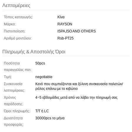
Λεπτομέρειες
Τόπος καταγωγής:
Κίνα
Μάρκα:
RAYSON
Πιστοποίηση:
ISPA,ISO AND OTHERS
Αριθμό μοντέλου:
Rsb-PT25
Πληρωμής & Αποστολής Όροι
Ποσότητα
50pcs
παραγγελίας min:
Τιμή:
negotiable
Συσκευασία
Κενό που συμπιέζονται και ξύλινη συσκευασία παλετών/
ρόλος επάνω με το κιβώτιο
λεπτομέρειες:
Χρόνος
4~5 εβδομάδες μετά από να λάβει την πληρωμή σας
παράδοσης:
Όροι πληρωμής:
T/T ή LC
Δυνατότητα
30000pcs το μήνα
προσφοράς: