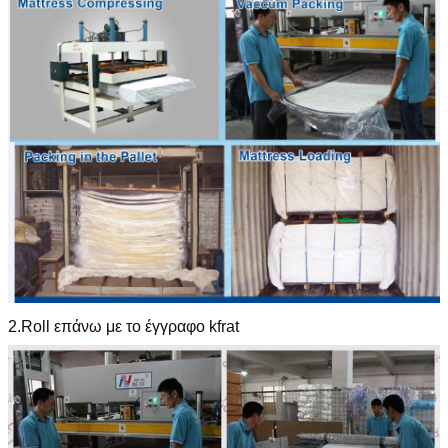
Αφήστε ένα μήνυμα
We bellen je snel terug!
2.Roll επάνω με το έγγραφο kfrat