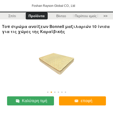
Foshan Rayson Global CO., Ltd
Σπίτι
Προϊόντα
Βίντεο
Περίπου εμείς
>>
Τοπ στρώμα ανοίξεων Bonnell μαξιλαριών 10 ίντσα
για τις χώρες της Καραϊβικής
Καλύτερη τιμή
επαφή