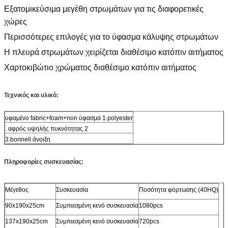
Εξατομικεύσιμα μεγέθη στρωμάτων για τις διαφορετικές
χώρες
Περισσότερες επιλογές για το ύφασμα κάλυψης στρωμάτων
Η πλευρά στρωμάτων χειρίζεται διαθέσιμο κατόπιν αιτήματος
Χαρτοκιβώτιο χρώματος διαθέσιμο κατόπιν αιτήματος
Τεχνικός και υλικό:
υφαμένο fabric+foam+non ύφασμα 1.polyester
. αφρός υψηλής πυκνότητας 2
3.bonnell άνοιξη
Πληροφορίες συσκευασίας:
Μέγεθος
Συσκευασία
Ποσότητα φόρτωσης (40HQ)
90x190x25cm
Συμπιεσμένη κενό συσκευασία
1080pcs
137x190x25cm
Συμπιεσμένη κενό συσκευασία
720pcs