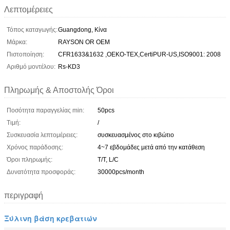
Λεπτομέρειες
Τόπος καταγωγής:
Guangdong, Κίνα
Μάρκα:
RAYSON OR OEM
Πιστοποίηση:
CFR1633&1632 ,OEKO-TEX,CertiPUR-US,ISO9001: 2008
Αριθμό μοντέλου:
Rs-KD3
Πληρωμής & Αποστολής Όροι
Ποσότητα παραγγελίας min:
50pcs
Τιμή:
/
Συσκευασία λεπτομέρειες:
συσκευασμένος στο κιβώτιο
Χρόνος παράδοσης:
4~7 εβδομάδες μετά από την κατάθεση
Όροι πληρωμής:
T/T, L/C
Δυνατότητα προσφοράς:
30000pcs/month
περιγραφή
Ξύλινη βάση κρεβατιών