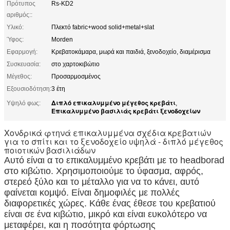
Πρότυπος
Rs-KD2
αριθμός::
Υλικό:
Πλεκτό fabric+wood solid+metal+slat
Ύφος:
Morden
Εφαρμογή:
Κρεβατοκάμαρα, μωρά και παιδιά, ξενοδοχείο, διαμέρισμα
Συσκευασία:
στο χαρτοκιβώτιο
Μέγεθος:
Προσαρμοσμένος
Εξουσιοδότηση:
3 έτη
Διπλό επικαλυμμένο μέγεθος κρεβάτι
Υψηλό φως:
,
Επικαλυμμένο βασιλιάς κρεβάτι ξενοδοχείων
Χονδρικά φτηνά επικαλυμμένα σχέδια κρεβατιών
για το σπίτι και το ξενοδοχείο υψηλά - διπλό μέγεθος
ποιοτικών βασιλιάδων
Αυτό είναι α το επικαλυμμένο κρεβάτι με το headborad
στο κιβώτιο. Χρησιμοποιούμε το ύφασμα, αφρός,
στερεό ξύλο και το μέταλλο για να το κάνει, αυτό
φαίνεται κομψό. Είναι δημοφιλές με πολλές
διαφορετικές χώρες. Κάθε ένας έθεσε του κρεβατιού
είναι σε ένα κιβώτιο, μικρό και είναι ευκολότερο να
μεταφέρει, και η ποσότητα φόρτωσης