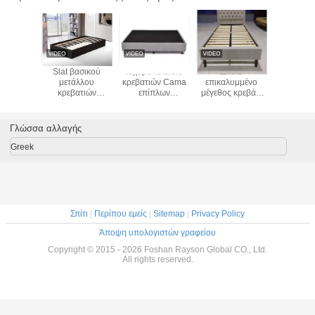
 γκρίζο
Slat βασικού
Ισχυρό πλαίσιο
Διπλό
Ο κτύπο
βάσεων
μετάλλου
κρεβατιών Cama
επικαλυμμένο
από τη
μάτων
κρεβατιών
επίπλων
μέγεθος κρεβάτι
πλαισ
σίων
ξενοδοχείων
κρεβατοκάμαρων
βασιλιάδων για το
κρεβα
ατιών
εγχώριων επίπλων
διαμερισμάτων
σπίτι και το
προσάρμο
ορμών
υλικό υφάσματος
προσαρμοσμένο
ξενοδοχείο
ενιαία 
Γλώσσα αλλαγής
απλακέ
στο κιβώτιο
βασίλισσ
ματος
μέγεθος
Greek
Σπίτι
|
Περίπου εμείς
|
Sitemap
|
Privacy Policy
Άποψη υπολογιστών γραφείου
Copyright © 2015 - 2026 Foshan Rayson Global CO., Ltd.
All rights reserved.