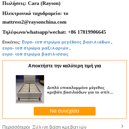
Πωλήσεις: Cara (Rayson)
Ηλεκτρονικό ταχυδρομείο: το
mattress2@raysonchina.com
Τηλέφωνο/whatsapp/wechat: +86 17819906645
Ευρο- τοπ στρώμα μεγέθους βασιλιάδων
Ετικέττες:
,
ευρο- τοπ στρώμα μαξιλαριών
,
ευρο- τοπ στρώμα βασίλισσας
Αποκτήστε την καλύτερη τιμή για
Διπλό επικαλυμμένο μέγεθος
κρεβάτι βασιλιάδων για το σπίτι
και το ξενοδοχείο
Να συνεχίσει
Ξύλινη βάση κρεβατιών
Περισσότεροι