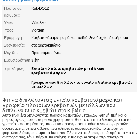
Πρότυπος
Rsk-DQ12
αριθμός::
Υλικό:
Μέταλλο
Ύφος:
Morden
Εφαρμογή:
Κρεβατοκάμαρα, μωρά και παιδιά, ξενοδοχείο, διαμέρισμα
Συσκευασία:
στο χαρτοκιβώτιο
Μέγεθος:
Προσαρμοσμένος
Εξουσιοδότηση:
3 έτη
Ενιαίο πλαίσιο κρεβατιών μετάλλων
Υψηλό φως:
κρεβατοκάμαρων
,
Γραφείο που διπλώνει το ενιαίο πλαίσιο κρεβατιών
μετάλλων
Φτηνά διπλώνοντας ενιαία κρεβατοκάμαρα και
γραφείο πλαισίων κρεβατιών μετάλλων που
διπλώνουν το κρεβάτι στο κιβώτιο
Αυτό είναι ένα διπλώνοντας πλαίσιο κρεβατιών μετάλλων, φτηνή τιμή και ο
μικρός όγκος, αυτό μπορεί να χρησιμοποιηθεί στο σπίτι, το ξενοδοχείο και το
γραφείο. Όλο το μέγεθος μπορεί να προσαρμοστεί, κάθε πλαίσιο κρεβατιών
συσκευάζεται σε ένα κιβώτιο, ένα πλήρες εμπορευματοκιβώτιο μπορεί να
φορτώσει διάφορα κομμάτια hundres. Εδώ είναι τα διαφορετικά πρότυπα για την
αναφορά σας, εάν υπάρχει μια ανάγκη, εμείς έχουν ακόμα περισσότερων.