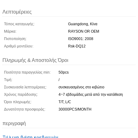
Λεπτομέρειες
Τόπος καταγωγής:
Guangdong, Κίνα
Μάρκα:
RAYSON OR OEM
Πιστοποίηση:
ISO9001: 2008
Αριθμό μοντέλου:
Rsk-DQ12
Πληρωμής & Αποστολής Όροι
Ποσότητα παραγγελίας min:
50pcs
Τιμή:
/
Συσκευασία λεπτομέρειες:
συσκευασμένος στο κιβώτιο
Χρόνος παράδοσης:
4~7 εβδομάδες μετά από την κατάθεση
Όροι πληρωμής:
T/T, L/C
Δυνατότητα προσφοράς:
30000PCS/MONTH
περιγραφή
Ξύλινη βάση κρεβατιών