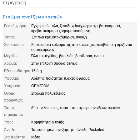
περιγραφή
Στρώμα ανοίξεων τσεπών
Γενική χρήση:
Εγχώρια έπιπλα, ξενοδοχείο/εγχώρια κρεβατοκάμαρα,
κρεβατοκάμαρα χρησιμοποιούμενη
Τύπος:
Έπιπλα κρεβατοκάμαρων, άνοιξη
Συσκευασία:
Συσκευασία κυλίσματος στο καφετί χαρτοκιβώτιο ή οριζόντια
συμπιεσμένος
Μέγεθος:
Όλο το μέγεθος, βασιλιάς, βασίλισσα, ενιαία
Χρώμα:
Στην επιλογή σας/ως δείγμα
Εξουσιοδότηση:
15 έτη
Ύφασμα:
Αρίστης ποιότητας πλεκτό ύφασμα
Υπηρεσία:
OEM/ODM
Όνομα
Στρώμα πολυτέλειας
προϊόντων:
Τύπος
δύο - πλαισίωσε, ευρο- τοπ στρώμα ανοίξεων τσεπών
στρωμάτων:
Ύφος:
Κομψότητα & υγιής
Άνοιξη:
Τυποποιημένη ανεξάρτητη άνοιξη Pocketed
Σταθερότητα:
Μέσο