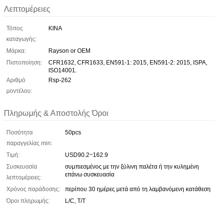
Λεπτομέρειες
Τόπος
ΚΙΝΑ
καταγωγής:
Μάρκα:
Rayson or OEM
Πιστοποίηση:
CFR1632, CFR1633, EN591-1: 2015, EN591-2: 2015, ISPA,
ISO14001.
Αριθμό
Rsp-262
μοντέλου:
Πληρωμής & Αποστολής Όροι
Ποσότητα
50pcs
παραγγελίας min:
Τιμή:
USD90.2~162.9
Συσκευασία
συμπιεσμένος με την ξύλινη παλέτα ή την κυλημένη
επάνω συσκευασία
λεπτομέρειες:
Χρόνος παράδοσης:
περίπου 30 ημέρες μετά από τη λαμβανόμενη κατάθεση
Όροι πληρωμής:
L/C, T/T