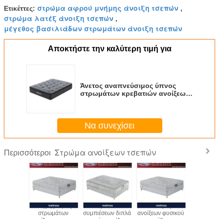
στρώμα αφρού μνήμης άνοιξη τσεπών
Ετικέττες:
,
στρώμα λατέξ άνοιξη τσεπών
,
μέγεθος βασιλιάδων στρωμάτων άνοιξη τσεπών
Αποκτήστε την καλύτερη τιμή για
Άνετος αναπνεύσιμος ύπνος
στρωμάτων κρεβατιών ανοίξεων
τσεπών πολυτέλειας
Να συνεχίσει
Στρώμα ανοίξεων τσεπών
Περισσότεροι
Sleepwell Cooling
Άνετο
Κενό στρωμάτων
Συνεχές μ
Breathable Gel
εμποτισμένο
ανοίξεων τσεπών
στρωμ