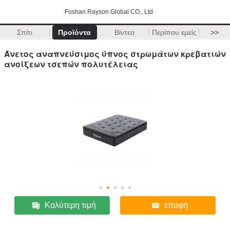
Foshan Rayson Global CO., Ltd
Σπίτι
Προϊόντα
Βίντεο
Περίπου εμείς
>>
Άνετος αναπνεύσιμος ύπνος στρωμάτων κρεβατιών
ανοίξεων τσεπών πολυτέλειας
Καλύτερη τιμή
επαφή