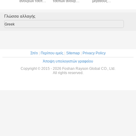
Pocket Spring
στρώμα αφρού
Innerspring -
ανοίξεων
Hybrid Mattre
μνήμης
συσκευασμένο
10 ίντσας
King/Queen Size
πηκτωμάτων τοπ
τοπ στρώμα
τοπ βασί
Memory Foam
μαξιλάρι
μαξιλαριών
Mattr
Γλώσσα αλλαγής
Quiet Springs
στρωμάτων
μεγέθους
Κρεβάτι
μαξιλαριών 14
βασιλιάδων
Greek
ίντσας
Σπίτι
|
Περίπου εμείς
|
Sitemap
|
Privacy Policy
Άποψη υπολογιστών γραφείου
Copyright © 2015 - 2026 Foshan Rayson Global CO., Ltd.
All rights reserved.