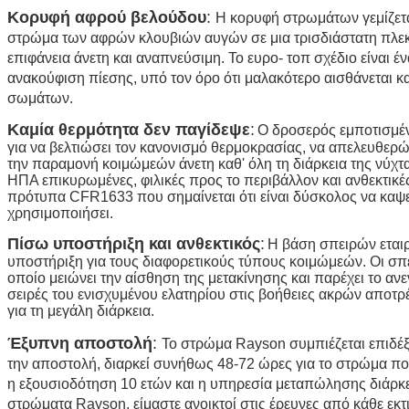
Κορυφή αφρού βελούδου
:
Η κορυφή στρωμάτων γεμίζετα
στρώμα των αφρών κλουβιών αυγών σε μια τρισδιάστατη πλεκ
επιφάνεια άνετη και αναπνεύσιμη. Το ευρο- τοπ σχέδιο είναι έ
ανακούφιση πίεσης, υπό τον όρο ότι μαλακότερο αισθάνεται 
σωμάτων.
Καμία θερμότητα δεν παγίδεψε
:
Ο δροσερός εμποτισμέ
για να βελτιώσει τον κανονισμό θερμοκρασίας, να απελευθερώ
την παραμονή κοιμώμεών άνετη καθ' όλη τη διάρκεια της νύχτα
ΗΠΑ επικυρωμένες, φιλικές προς το περιβάλλον και ανθεκτικέ
πρότυπα CFR1633 που σημαίνεται ότι είναι δύσκολος να καψ
χρησιμοποιήσει.
Πίσω υποστήριξη και ανθεκτικός
:
Η βάση σπειρών εταιρ
υποστήριξη για τους διαφορετικούς τύπους κοιμώμεών. Οι σπε
οποίο μειώνει την αίσθηση της μετακίνησης και παρέχει το α
σειρές του ενισχυμένου ελατηρίου στις βοήθειες ακρών απο
για τη μεγάλη διάρκεια.
Έξυπνη αποστολή
:
Το στρώμα Rayson συμπιέζεται επιδέξι
την αποστολή, διαρκεί συνήθως 48-72 ώρες για το στρώμα πο
η εξουσιοδότηση 10 ετών και η υπηρεσία μεταπώλησης διάρκε
στρώματα Rayson, είμαστε ανοικτοί στις έρευνες από κάθε εκτ