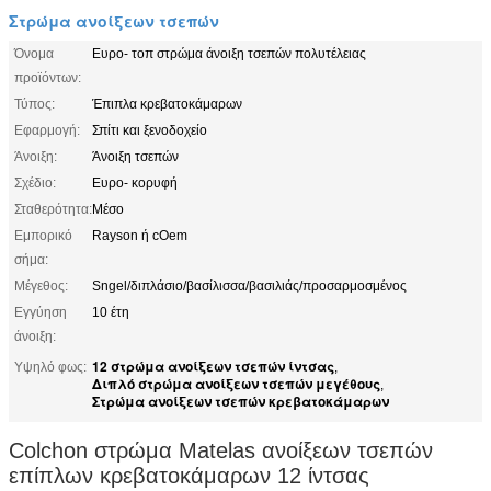
Στρώμα ανοίξεων τσεπών
Όνομα
Ευρο- τοπ στρώμα άνοιξη τσεπών πολυτέλειας
προϊόντων:
Τύπος:
Έπιπλα κρεβατοκάμαρων
Εφαρμογή:
Σπίτι και ξενοδοχείο
Άνοιξη:
Άνοιξη τσεπών
Σχέδιο:
Ευρο- κορυφή
Σταθερότητα:
Μέσο
Εμπορικό
Rayson ή cOem
σήμα:
Μέγεθος:
Sngel/διπλάσιο/βασίλισσα/βασιλιάς/προσαρμοσμένος
Εγγύηση
10 έτη
άνοιξη:
12 στρώμα ανοίξεων τσεπών ίντσας
Υψηλό φως:
,
Διπλό στρώμα ανοίξεων τσεπών μεγέθους
,
Στρώμα ανοίξεων τσεπών κρεβατοκάμαρων
Colchon στρώμα Matelas ανοίξεων τσεπών
επίπλων κρεβατοκάμαρων 12 ίντσας