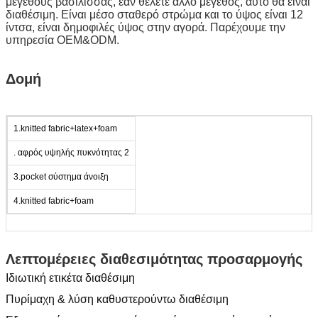
μεγέθους βασίλισσας, εάν θέλετε άλλο μέγεθος, αυτό θα είναι
διαθέσιμη. Είναι μέσο σταθερό στρώμα και το ύψος είναι 12
ίντσα, είναι δημοφιλές ύψος στην αγορά. Παρέχουμε την
υπηρεσία OEM&ODM.
Δομή
1.knitted fabric+latex+foam
. αφρός υψηλής πυκνότητας 2
3.pocket σύστημα άνοιξη
4.knitted fabric+foam
Λεπτομέρειες διαθεσιμότητας προσαρμογής
Ιδιωτική ετικέτα διαθέσιμη
Πυρίμαχη & λύση καθυστερούντω διαθέσιμη