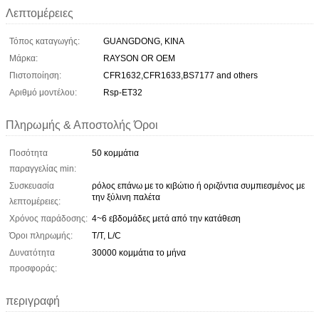
Λεπτομέρειες
Τόπος καταγωγής:
GUANGDONG, ΚΙΝΑ
Μάρκα:
RAYSON OR OEM
Πιστοποίηση:
CFR1632,CFR1633,BS7177 and others
Αριθμό μοντέλου:
Rsp-ET32
Πληρωμής & Αποστολής Όροι
Ποσότητα
50 κομμάτια
παραγγελίας min:
Συσκευασία
ρόλος επάνω με το κιβώτιο ή οριζόντια συμπιεσμένος με
την ξύλινη παλέτα
λεπτομέρειες:
Χρόνος παράδοσης:
4~6 εβδομάδες μετά από την κατάθεση
Όροι πληρωμής:
T/T, L/C
Δυνατότητα
30000 κομμάτια το μήνα
προσφοράς:
περιγραφή