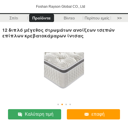
Foshan Rayson Global CO., Ltd
Σπίτι
Προϊόντα
Βίντεο
Περίπου εμείς
>>
12 διπλό μέγεθος στρωμάτων ανοίξεων τσεπών
επίπλων κρεβατοκάμαρων ίντσας
Καλύτερη τιμή
επαφή