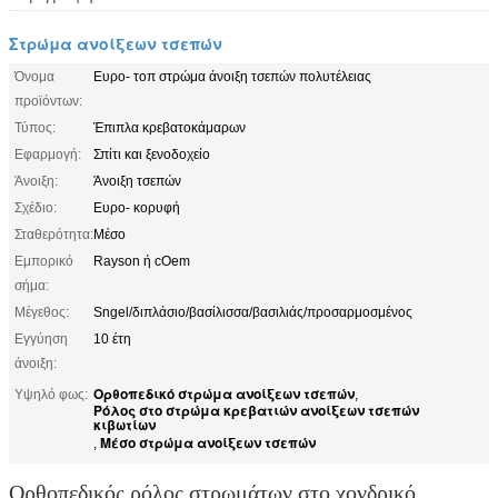
Στρώμα ανοίξεων τσεπών
Όνομα
Ευρο- τοπ στρώμα άνοιξη τσεπών πολυτέλειας
προϊόντων:
Τύπος:
Έπιπλα κρεβατοκάμαρων
Εφαρμογή:
Σπίτι και ξενοδοχείο
Άνοιξη:
Άνοιξη τσεπών
Σχέδιο:
Ευρο- κορυφή
Σταθερότητα:
Μέσο
Εμπορικό
Rayson ή cOem
σήμα:
Μέγεθος:
Sngel/διπλάσιο/βασίλισσα/βασιλιάς/προσαρμοσμένος
Εγγύηση
10 έτη
άνοιξη:
Ορθοπεδικό στρώμα ανοίξεων τσεπών
Υψηλό φως:
,
Ρόλος στο στρώμα κρεβατιών ανοίξεων τσεπών
κιβωτίων
Μέσο στρώμα ανοίξεων τσεπών
,
Ορθοπεδικός ρόλος στρωμάτων στο χονδρικό