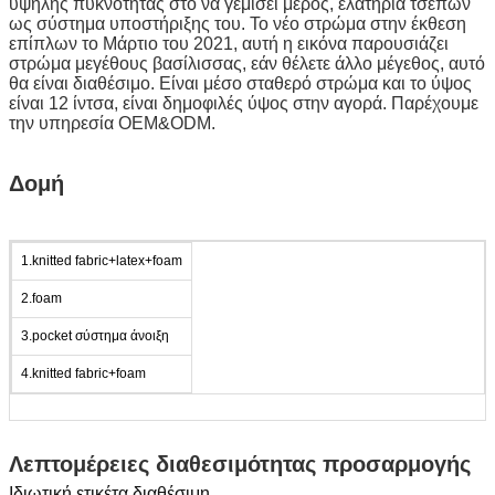
υψηλής πυκνότητας στο να γεμίσει μέρος, ελατήρια τσεπών
ως σύστημα υποστήριξης του. Το νέο στρώμα στην έκθεση
επίπλων το Μάρτιο του 2021, αυτή η εικόνα παρουσιάζει
στρώμα μεγέθους βασίλισσας, εάν θέλετε άλλο μέγεθος, αυτό
θα είναι διαθέσιμο. Είναι μέσο σταθερό στρώμα και το ύψος
είναι 12 ίντσα, είναι δημοφιλές ύψος στην αγορά. Παρέχουμε
την υπηρεσία OEM&ODM.
Δομή
1.knitted fabric+latex+foam
2.foam
3.pocket σύστημα άνοιξη
4.knitted fabric+foam
Λεπτομέρειες διαθεσιμότητας προσαρμογής
Ιδιωτική ετικέτα διαθέσιμη