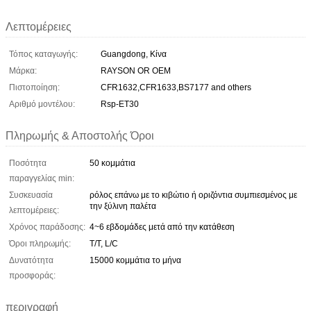
Λεπτομέρειες
Τόπος καταγωγής:
Guangdong, Κίνα
Μάρκα:
RAYSON OR OEM
Πιστοποίηση:
CFR1632,CFR1633,BS7177 and others
Αριθμό μοντέλου:
Rsp-ET30
Πληρωμής & Αποστολής Όροι
Ποσότητα
50 κομμάτια
παραγγελίας min:
Συσκευασία
ρόλος επάνω με το κιβώτιο ή οριζόντια συμπιεσμένος με
την ξύλινη παλέτα
λεπτομέρειες:
Χρόνος παράδοσης:
4~6 εβδομάδες μετά από την κατάθεση
Όροι πληρωμής:
T/T, L/C
Δυνατότητα
15000 κομμάτια το μήνα
προσφοράς:
περιγραφή