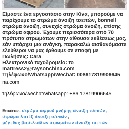
Είμαστε ένα εργοστάσιο στην Κίνα, μπορούμε να
παρέχουμε το στρώμα άνοιξη τσεπών, bonnell
στρώμα άνοιξη, συνεχές στρώμα άνοιξη, επίσης
στρώμα αφρού. Έχουμε περισσότερα από 70
πρότυπα στρωμάτων στην αίθουσα εκθέσεώς μας,
εάν υπάρχει μια ανάγκη, παρακαλώ αισθανόμαστε
ελεύθεροι να μας έρθουμε σε επαφή με
Πωλήσεις: Cara
Ηλεκτρονικό ταχυδρομείο: το
mattress2@raysonchina.com
Τηλέφωνο/Whatsapp/Wechat: 008617819906645
na.com
τηλέφωνο/wechat/whatsapp: +86 17819906645
στρώμα αφρού μνήμης άνοιξη τσεπών
Ετικέττες:
,
στρώμα λατέξ άνοιξη τσεπών
,
μέγεθος βασιλιάδων στρωμάτων άνοιξη τσεπών