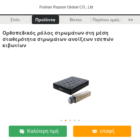
Foshan Rayson Global CO., Ltd
Σπίτι
Προϊόντα
Βίντεο
Περίπου εμείς
>>
Ορθοπεδικός ρόλος στρωμάτων στη μέση
σταθερότητα στρωμάτων ανοίξεων τσεπών
κιβωτίων
Καλύτερη τιμή
επαφή