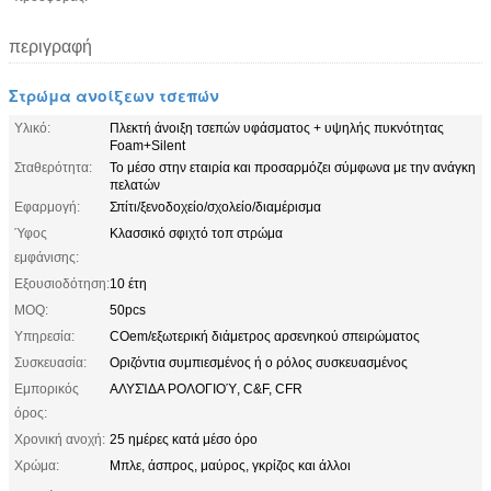
περιγραφή
Στρώμα ανοίξεων τσεπών
Υλικό:
Πλεκτή άνοιξη τσεπών υφάσματος + υψηλής πυκνότητας
Foam+Silent
Σταθερότητα:
Το μέσο στην εταιρία και προσαρμόζει σύμφωνα με την ανάγκη
πελατών
Εφαρμογή:
Σπίτι/ξενοδοχείο/σχολείο/διαμέρισμα
Ύφος
Κλασσικό σφιχτό τοπ στρώμα
εμφάνισης:
Εξουσιοδότηση:
10 έτη
MOQ:
50pcs
Υπηρεσία:
COem/εξωτερική διάμετρος αρσενηκού σπειρώματος
Συσκευασία:
Οριζόντια συμπιεσμένος ή ο ρόλος συσκευασμένος
Εμπορικός
ΑΛΥΣΊΔΑ ΡΟΛΟΓΙΟΎ, C&F, CFR
όρος:
Χρονική ανοχή:
25 ημέρες κατά μέσο όρο
Χρώμα:
Μπλε, άσπρος, μαύρος, γκρίζος και άλλοι