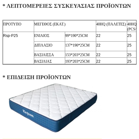
* ΛΕΠΤΟΜΕΡΕΙΕΣ ΣΥΣΚΕΥΑΣΙΑΣ ΠΡΟΪΟΝΤΩΝ
ΠΡΟΤΥΠΟ
ΜΕΓΕΘΟΣ (ΕΚΑΤ.)
40HQ (ΠΑΛΕΤΕΣ)
40HQ
(PCS/P
Rsp-P25
ΕΝΙΑΙΟΣ
99*190*25CM
22
25
ΔΙΠΛΑΣΙΟ
137*190*25CM
22
25
ΒΑΣΙΛΙΣΣΑ
153*203*25CM
22
25
ΒΑΣΙΛΙΑΣ
193*203*25CM
22
25
* ΕΠΙΔΕΙΞΗ ΠΡΟΪΟΝΤΩΝ