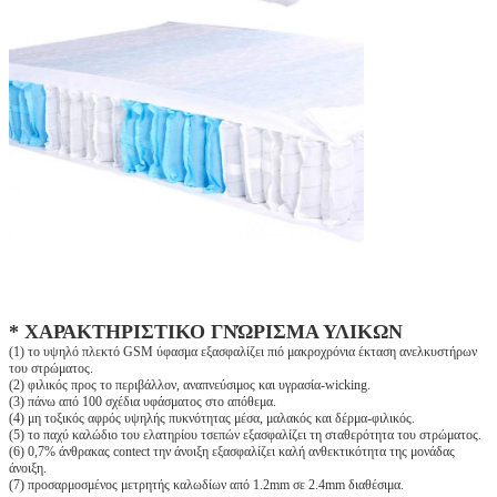
* ΧΑΡΑΚΤΗΡΙΣΤΙΚΟ ΓΝΏΡΙΣΜΑ ΥΛΙΚΩΝ
(1) το υψηλό πλεκτό GSM ύφασμα εξασφαλίζει πιό μακροχρόνια έκταση ανελκυστήρων
του στρώματος.
(2) φιλικός προς το περιβάλλον, αναπνεύσιμος και υγρασία-wicking.
(3) πάνω από 100 σχέδια υφάσματος στο απόθεμα.
(4) μη τοξικός αφρός υψηλής πυκνότητας μέσα, μαλακός και δέρμα-φιλικός.
(5) το παχύ καλώδιο του ελατηρίου τσεπών εξασφαλίζει τη σταθερότητα του στρώματος.
(6) 0,7% άνθρακας contect την άνοιξη εξασφαλίζει καλή ανθεκτικότητα της μονάδας
άνοιξη.
(7) προσαρμοσμένος μετρητής καλωδίων από 1.2mm σε 2.4mm διαθέσιμα.