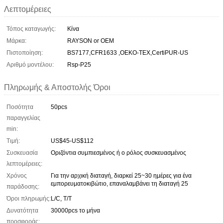
Λεπτομέρειες
Τόπος καταγωγής:
Κίνα
Μάρκα:
RAYSON or OEM
Πιστοποίηση:
BS7177,CFR1633 ,OEKO-TEX,CertiPUR-US
Αριθμό μοντέλου:
Rsp-P25
Πληρωμής & Αποστολής Όροι
Ποσότητα
50pcs
παραγγελίας
min:
Τιμή:
US$45-US$112
Συσκευασία
Οριζόντια συμπιεσμένος ή ο ρόλος συσκευασμένος
λεπτομέρειες:
Χρόνος
Για την αρχική διαταγή, διαρκεί 25~30 ημέρες για ένα
εμπορευματοκιβώτιο, επαναλαμβάνει τη διαταγή 25
παράδοσης:
Όροι πληρωμής:
L/C, T/T
Δυνατότητα
30000pcs το μήνα
προσφοράς: