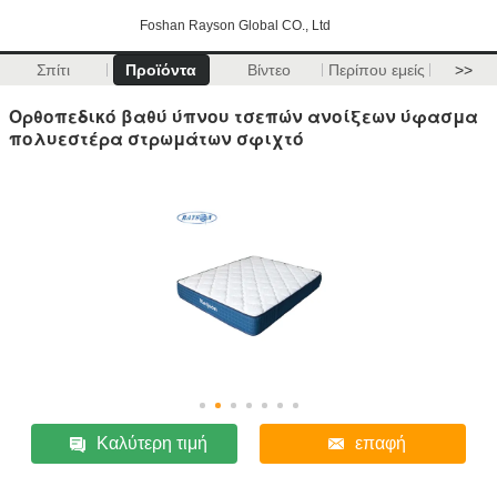
Foshan Rayson Global CO., Ltd
Σπίτι
Προϊόντα
Βίντεο
Περίπου εμείς
>>
Ορθοπεδικό βαθύ ύπνου τσεπών ανοίξεων ύφασμα
πολυεστέρα στρωμάτων σφιχτό
Καλύτερη τιμή
επαφή