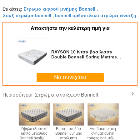
Στρώμα αφρού μνήμης Bonnell
Ετικέττες:
,
λουξ στρώμα bonnell
bonnell ορθοπεδικό στρώμα άνοιξη
,
Αποκτήστε την καλύτερη τιμή για
RAYSON 10 ίντσα βασίλισσα
Double Bonnell Spring Mattress
ορθοπεδικό
Να συνεχίσει
Στρώμα ανοίξεων Bonnell
Περισσότεροι
μπαμπού
Υψηλό ελαστικό
Ευρο- τοπ δύο
Αντιβακτηριακή
Αναπηδ
υ αντι
διπλό μεγέθους
Bonnell μνήμης
σχηματισμένη
στρώμα
μεγέθους
Bonnell ανοίξεων
στρώματα
τούφες πολυτέλεια
Ευρώ