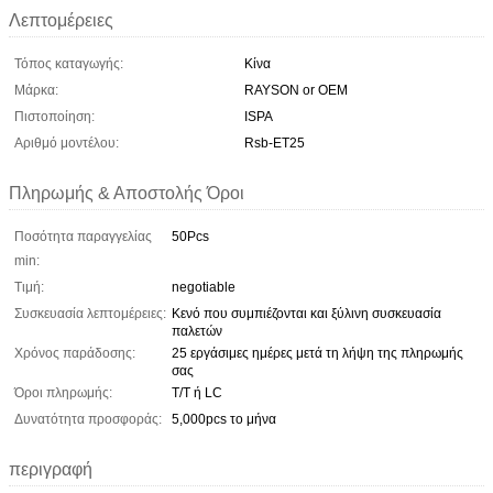
Λεπτομέρειες
Τόπος καταγωγής:
Κίνα
Μάρκα:
RAYSON or OEM
Πιστοποίηση:
ISPA
Αριθμό μοντέλου:
Rsb-ET25
Πληρωμής & Αποστολής Όροι
Ποσότητα παραγγελίας
50Pcs
min:
Τιμή:
negotiable
Συσκευασία λεπτομέρειες:
Κενό που συμπιέζονται και ξύλινη συσκευασία
παλετών
Χρόνος παράδοσης:
25 εργάσιμες ημέρες μετά τη λήψη της πληρωμής
σας
Όροι πληρωμής:
T/T ή LC
Δυνατότητα προσφοράς:
5,000pcs το μήνα
περιγραφή