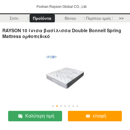
Foshan Rayson Global CO., Ltd
Σπίτι
Προϊόντα
Βίντεο
Περίπου εμείς
>>
RAYSON 10 ίντσα βασίλισσα Double Bonnell Spring
Mattress ορθοπεδικό
Καλύτερη τιμή
επαφή