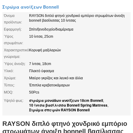
Στρώμα ανοίξεων Bonnell
Όνομα
RAYSON διπλό φτηνό χονδρικό εμπόριο στρωμάτων άνοιξη
bonnell βασίλισσας 10 ίντσας
προϊόντων:
Εφαρμογή:
Σπίτι/ξενοδοχείο/διαμέρισμα
Ύψος
10 ίντσα, 25cm
στρωμάτων:
Χαρακτηριστικό
Κορυφή μαξιλαριών
γνώρισμα:
Ύψος άνοιξη:
7 ίντσα, 18cm
Υλικό:
Πλεκτό ύφασμα
Χρώμα:
Μαύρο γκρίζος και λευκό και άλλα
Τύπος:
Έπιπλα κρεβατοκάμαρων
MOQ:
50Pcs
στρώμα μονάδων ανοίξεων 18cm Bonnell
Υψηλό φως:
,
10 ίντσα βασίλισσα Bonnell Spring Mattress
,
Στρώμα σπειρών RAYSON Bonnell
RAYSON διπλό φτηνό χονδρικό εμπόριο
στρωμάτων άνοιξη bonnell βασίλισσας