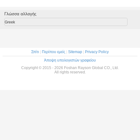
ων λατέξ
στρώμα κρεβατιών
στρωμάτων
άνοιξη 5ft Bonnell
βασιλι
nell
στρωμάτων ευρο-
αφρού ύψος 14
διπλή πλευρά
στρωμ
μάτων
ίντσας για το σπίτι
στρωμάτων
ανοίξεων 
Γλώσσα αλλαγής
ξεων
αφρού μνήμης με
πολυτέλ
το λατέξ
σύγχρ
Greek
σχεδίου 
Σπίτι
|
Περίπου εμείς
|
Sitemap
|
Privacy Policy
Άποψη υπολογιστών γραφείου
Copyright © 2015 - 2026 Foshan Rayson Global CO., Ltd.
All rights reserved.