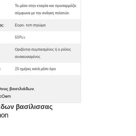
Το μέσο στην εταιρία και προσαρμόζει
σύμφωνα με την ανάγκη πελατών
ς:
Ευρο- τοπ στρώμα
50Pcs
Οριζόντια συμπιεσμένος ή ο ρόλος
συσκευασμένος
:
25 ημέρες κατά μέσο όρο
θους βασιλιάδων
,
 cOem
άδων βασίλισσας
hon