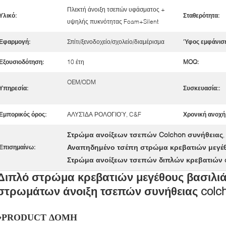
Πλεκτή άνοιξη τσεπών υφάσματος +
Υλικό:
Σταθερότητα:
υψηλής πυκνότητας Foam+Silent
Εφαρμογή:
Σπίτι/ξενοδοχείο/σχολείο/διαμέρισμα
Ύφος εμφάνιση
Εξουσιοδότηση:
10 έτη
MOQ:
OEM/ODM
Υπηρεσία:
Συσκευασία::
Εμπορικός όρος:
ΑΛΥΣΊΔΑ ΡΟΛΟΓΙΟΎ, C&F
Χρονική ανοχή
Στρώμα ανοίξεων τσεπών Colchon συνήθειας
,
Αναπηδημένο τσέπη στρώμα κρεβατιών μεγέ
Επισημαίνω:
Στρώμα ανοίξεων τσεπών διπλών κρεβατιών
Διπλό στρώμα κρεβατιών μεγέθους βασιλι
στρωμάτων άνοιξη τσεπών συνήθειας colc
♦PRODUCT ΔΟΜΗ