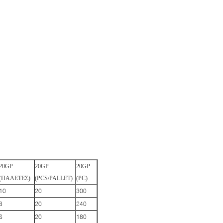
20GP
20GP
20GP
(ΠΑΛΕΤΕΣ)
(PCS/PALLET)
(PC)
10
20
300
8
20
240
6
20
180