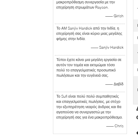
μακροπρόθεσμη συνεργασία με την
επιχείρηση στρωμάτων Rayson.
—— Girish
Το AM Sanjiv Hardick από την Ινδία, η
επιχείρησή σας είναι κύριο μιας μεγάλης
φήμης στην Ινδία.
—— Sanjiv Hardick
Τύποι έχετε κάνει μια μεγάλη εργασία σε
αυτόν τον τομέα και εκτιμώμαι τόσο
πολύ το επαγγελματικές προσωπικό
πωλήσεων και την ευγένειά σας.
—— Δαβίδ
Το Sufi είναι πολύ πολύ συμπαθητικές
και επαγγελματικές πωλήσεις, με στόχο
την εξυπηρέτηση νεαρός άνδρας και θα
αγαπούσα να συνεργαστώ με την
επιχείρησή σας για ένα μακροπρόθεσμο.
—— Chris