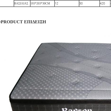
12
30
420
ΒΑΣΙΛΙΑΣ
193*203*30CM
♦PRODUCT ΕΠΙΔΕΙΞΗ