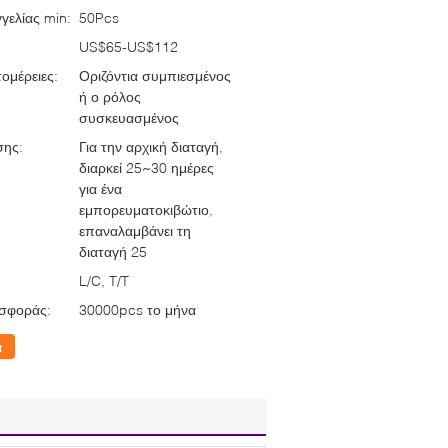
γελίας min:
50Pcs
US$65-US$112
ομέρειες:
Οριζόντια συμπιεσμένος
ή ο ρόλος
συσκευασμένος
σης:
Για την αρχική διαταγή,
διαρκεί 25~30 ημέρες
για ένα
εμπορευματοκιβώτιο,
επαναλαμβάνει τη
διαταγή 25
L/C, T/T
σφοράς:
30000pcs το μήνα
α