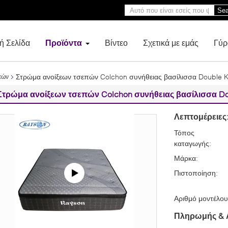
Sea
ή Σελίδα
Προϊόντα
Βίντεο
Σχετικά με εμάς
Γύρ
Στρώμα ανοίξεων τσεπών Colchon συνήθειας βασίλισσα Double 
πών
Στρώμα ανοίξεων τσεπών Colchon συνήθειας βασίλισσα Do
Λεπτομέρειες
Τόπος
καταγωγής:
Μάρκα:
Πιστοποίηση:
Αριθμό μοντέλου
Πληρωμής & 