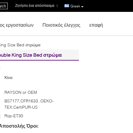
Ζητήστε ένα απόσπασμα
|
rch
Greek
ος εργοστασίων
Ποιοτικός έλεγχος
επαφή
King Size Bed στρώμα
uble King Size Bed στρώμα
:
Κίνα
RAYSON or OEM
BS7177,CFR1633 ,OEKO-
TEX,CertiPUR-US
:
Rsp-ET30
Αποστολής Όροι: