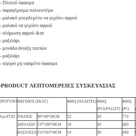
-- Πλεκτό ύφασμα
-- παραγέμισμα πολυεστέρα
-- μαλακό μπερδεμένο να γεμίσει αφρού
-- μαλακό να γεμίσει αφρού
-- πλήρωση αφρού 4cm
-- μαξιλάρι
-- μονάδα άνοιξη τσεπών
-- μαξιλάρι
-- ισχυρό μη υφαμένο ύφασμα
♦PRODUCT ΛΕΠΤΟΜΕΡΕΙΕΣ ΣΥΣΚΕΥΑΣΙΑΣ
ΠΡΟΤΥΠΟ
ΜΕΓΕΘΟΣ (ΕΚΑΤ.)
40HQ (ΠΑΛΕΤΕΣ)
40HQ
40HQ
(PCS/PALLET)
(PC)
Rsp-ET30
22
30
770
ΕΝΙΑΙΟΣ
99*190*30CM
16
30
560
ΔΙΠΛΑΣΙΟ
137*190*30CM
14
30
490
ΒΑΣΙΛΙΣΣΑ
153*203*30CM