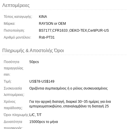
Λεπτομέρειες
Τόπος καταγωγής:
ΚΙΝΑ
Μάρκα:
RAYSON or OEM
Πιστοποίηση:
BS7177,CFR1633 ,OEKO-TEX,CertiPUR-US
Αριθμό μοντέλου:
Rsb-PT31
Πληρωμής & Αποστολής Όροι
Ποσότητα
50pcs
παραγγελίας
min:
Τιμή:
US$78-US$149
Συσκευασία
Οριζόντια συμπιεσμένος ή ο ρόλος συσκευασμένος
λεπτομέρειες:
Χρόνος
Για την αρχική διαταγή, διαρκεί 30~35 ημέρες για ένα
εμπορευματοκιβώτιο, επαναλαμβάνει τη διαταγή 25
παράδοσης:
Όροι πληρωμής:
L/C, T/T
Δυνατότητα
15000pcs το μήνα
προσφοράς: