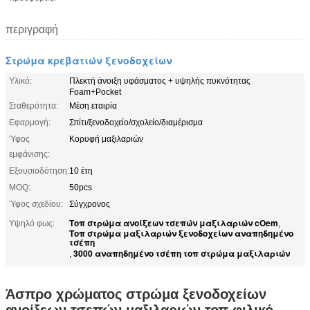
περιγραφή
Στρώμα κρεβατιών ξενοδοχείων
Υλικό:
Πλεκτή άνοιξη υφάσματος + υψηλής πυκνότητας
Foam+Pocket
Σταθερότητα:
Μέση εταιρία
Εφαρμογή:
Σπίτι/ξενοδοχείο/σχολείο/διαμέρισμα
Ύφος
Κορυφή μαξιλαριών
εμφάνισης:
Εξουσιοδότηση:
10 έτη
MOQ:
50pcs
Ύφος σχεδίου:
Σύγχρονος
Τοπ στρώμα ανοίξεων τσεπών μαξιλαριών cOem
Υψηλό φως:
,
Τοπ στρώμα μαξιλαριών ξενοδοχείων αναπηδημένο
τσέπη
3000 αναπηδημένο τσέπη τοπ στρώμα μαξιλαριών
,
Άσπρο χρώματος στρώμα ξενοδοχείων
ανοίξεων τσεπών μαξιλαριών τοπ φιλικό