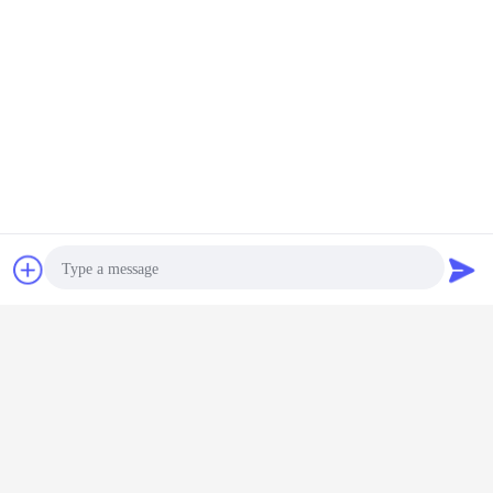
♦PACKING ΜΕΘΟΔΟΣ
συζήτηση
Ζητήστε ένα
απόσπασμα
Photo
Video Call
Audio Call