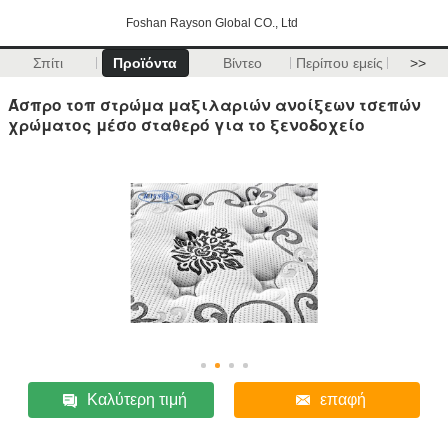
Foshan Rayson Global CO., Ltd
Σπίτι
Προϊόντα
Βίντεο
Περίπου εμείς
>>
Άσπρο τοπ στρώμα μαξιλαριών ανοίξεων τσεπών
χρώματος μέσο σταθερό για το ξενοδοχείο
Καλύτερη τιμή
επαφή