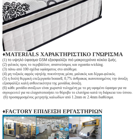
♦MATERIALS ΧΑΡΑΚΤΗΡΙΣΤΙΚΟ ΓΝΏΡΙΣΜΑ
(1)
το υψηλό ύφασμα GSM εξασφαλίζει πιό μακροχρόνιο κύκλο ζωής.
(2) φιλικός προς το περιβάλλον, αναπνεύσιμος και υγρασία-wicking.
(3) πάνω από 100 σχέδια υφάσματος στο απόθεμα.
(4) μη τοξικός αφρός υψηλής πυκνότητας μέσα, μαλακός και δέρμα-φιλικός.
(5) η διπλή θερμική επεξεργασία bonnell, 0,7% άνθρακας ικανοποιημένος την άνοιξη
εξασφαλίζει καλή ανθεκτικότητα της μονάδας άνοιξη.
(6) κάθε μονάδα ανοίξεων είναι χωριστά τυλιγμένη με το μη υφαμένο ύφασμα για να
σιγουρευτεί για να ελαχιστοποιήσει το θόρυβο το ελατήριο κατά τη διάρκεια του ύπνου.
(6) προσαρμοσμένος μετρητής καλωδίων από 1.2mm σε 2.4mm διαθέσιμα.
♦FACTORY ΕΠΙΔΕΙΞΗ ΕΡΓΑΣΤΗΡΙΩΝ