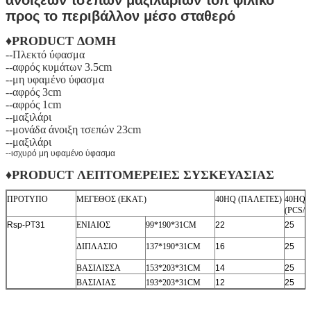
προς το περιβάλλον μέσο σταθερό
♦PRODUCT ΔΟΜΗ
--Πλεκτό ύφασμα
--αφρός κυμάτων 3.5cm
--μη υφαμένο ύφασμα
--αφρός 3cm
--αφρός 1cm
--μαξιλάρι
--μονάδα άνοιξη τσεπών 23cm
--μαξιλάρι
--ισχυρό μη υφαμένο ύφασμα
♦PRODUCT ΛΕΠΤΟΜΕΡΕΙΕΣ ΣΥΣΚΕΥΑΣΙΑΣ
ΠΡΟΤΥΠΟ
ΜΕΓΕΘΟΣ (ΕΚΑΤ.)
40HQ (ΠΑΛΕΤΕΣ)
40HQ
(PCS/P
Rsp-PT31
ΕΝΙΑΙΟΣ
99*190*31CM
22
25
ΔΙΠΛΑΣΙΟ
137*190*31CM
16
25
ΒΑΣΙΛΙΣΣΑ
153*203*31CM
14
25
ΒΑΣΙΛΙΑΣ
193*203*31CM
12
25