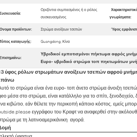
Οριζόντια συμπιεσμένος ή ο ρόλος
Χαρακτηριστικ
Συσκευασία:
συσκευασμένος
γνωρίσματα:
Όνομα προϊόντων:
Στρώμα ανοίξεων τσεπών
Ύφος εμφάνιση
Τόπος καταγωγής:
Guangdong, Κίνα
Υβριδικοί εμποτισμένοι πήκτωμα αφρός μνή
Επισημαίνω:
Ευρο- υβριδικό στρώμα τοπ πηκτωμάτων μν
13 ύφος ρόλων στρωμάτων ανοίξεων τσεπών αφρού μνήμη
επάνω
Αυτό το στρώμα είναι ένα ευρο- τοπ άνετο στρώμα άνοιξη τσε
geo μέσα στο στρώμα, είναι κατάλληλο για το σπίτι, ξενοδοχείο,
ένα κιβώτιο, εάν θέλετε την περικοπή κάποιο κόστος, εμείς μπορ
outside.please εγγράφου του Κραφτ να αναφερθεί στην ακόλουθ
στρώμα με τη λατινοαμερικάνικη αγορά.
Δομή
πλεκτό ύφασμα