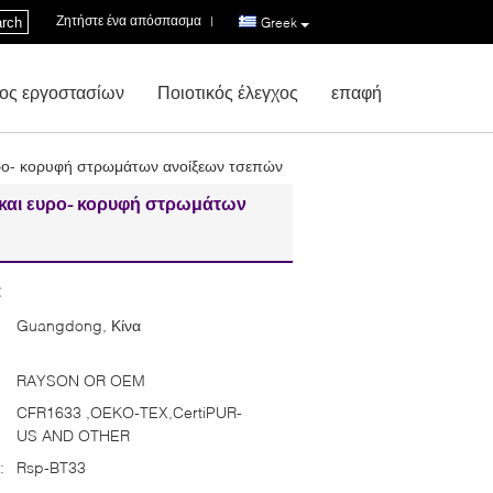
Ζητήστε ένα απόσπασμα
|
rch
Greek
ος εργοστασίων
Ποιοτικός έλεγχος
επαφή
υρο- κορυφή στρωμάτων ανοίξεων τσεπών
 και ευρο- κορυφή στρωμάτων
:
Guangdong, Κίνα
RAYSON OR OEM
CFR1633 ,OEKO-TEX,CertiPUR-
US AND OTHER
:
Rsp-BT33