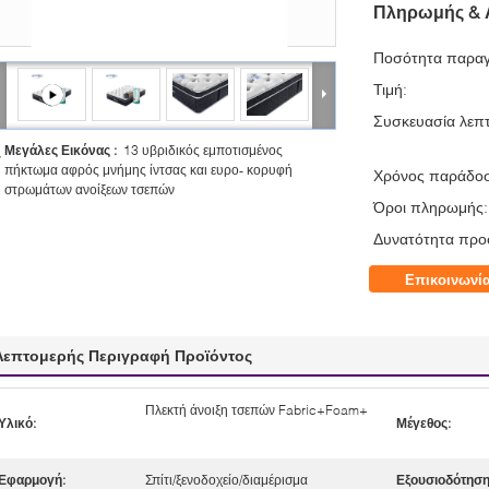
Πληρωμής & 
Ποσότητα παραγ
Τιμή:
Συσκευασία λεπτ
Μεγάλες Εικόνας :
13 υβριδικός εμποτισμένος
πήκτωμα αφρός μνήμης ίντσας και ευρο- κορυφή
Χρόνος παράδο
στρωμάτων ανοίξεων τσεπών
Όροι πληρωμής:
Δυνατότητα προ
Επικοινωνί
Λεπτομερής Περιγραφή Προϊόντος
Πλεκτή άνοιξη τσεπών Fabric+Foam+
Υλικό:
Μέγεθος:
Εφαρμογή:
Σπίτι/ξενοδοχείο/διαμέρισμα
Εξουσιοδότηση