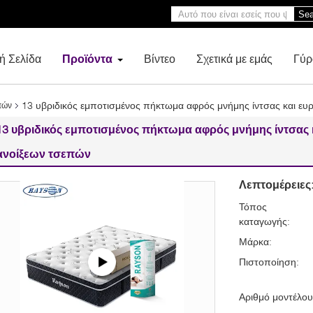
Sea
ή Σελίδα
Προϊόντα
Βίντεο
Σχετικά με εμάς
Γύρ
13 υβριδικός εμποτισμένος πήκτωμα αφρός μνήμης ίντσας και ε
πών
13 υβριδικός εμποτισμένος πήκτωμα αφρός μνήμης ίντσας
ανοίξεων τσεπών
Λεπτομέρειες
Τόπος
καταγωγής:
Μάρκα:
Πιστοποίηση:
Αριθμό μοντέλου