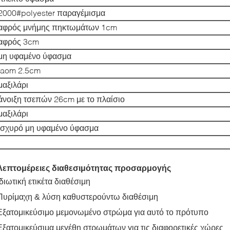
2000#polyester παραγέμισμα
αφρός μνήμης πηκτωμάτων 1cm
αφρός 3cm
μη υφαμένο ύφασμα
faom 2.5cm
μαξιλάρι
άνοιξη τσεπών 26cm με το πλαίσιο
μαξιλάρι
ισχυρό μη υφαμένο ύφασμα
Λεπτομέρειες διαθεσιμότητας προσαρμογής
Ιδιωτική ετικέτα διαθέσιμη
Πυρίμαχη & λύση καθυστερούντω διαθέσιμη
Εξατομικεύσιμο μεμονωμένο στρώμα για αυτό το πρότυπο
Εξατομικεύσιμα μεγέθη στρωμάτων για τις διαφορετικές χώρες