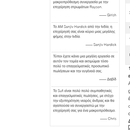
μακροπρόθεσμη συνεργασία με την
επιχείρηση στρωμάτων Rayson.
—— Girish
Το AM Sanjiv Hardick από την Ινδία, η
επιχείρησή σας είναι κύριο μιας μεγάλης
φήμης στην Ινδία.
—— Sanjiv Hardick
Τύποι έχετε κάνει μια μεγάλη εργασία σε
αυτόν τον τομέα και εκτιμώμαι τόσο
πολύ το επαγγελματικές προσωπικό
πωλήσεων και την ευγένειά σας.
—— Δαβίδ
Το Sufi είναι πολύ πολύ συμπαθητικές
και επαγγελματικές πωλήσεις, με στόχο
την εξυπηρέτηση νεαρός άνδρας και θα
αγαπούσα να συνεργαστώ με την
επιχείρησή σας για ένα μακροπρόθεσμο.
—— Chris