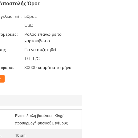
Αποστολής Όροι:
γελίας min:
50pcs
USD
ομέρειες:
Ρόλος επάνω με το
χαρτοκιβώτιο
σης:
Για να συζητηθεί
T/T, L/C
σφοράς:
30000 κομμάτια το μήνα
α
Ενιαία διπλή βασίλισσα King/
προσαρμογή φυσικού μεγέθους
:
10 έτη