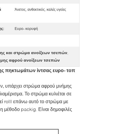
ά
Άνετος, ανθεκτικός, καλές υγείες
ς:
Ευρο- κορυφή
μης και στρώμα ανοίξεων τσεπών
,
ήμης αφρού ανοίξεων τσεπών
ς πηκτωμάτων ίντσας ευρο- τοπ
πών, υπάρχει στρώμα αφρού μνήμης
Το στρώμα κυλιέται σε
 διαμέρισμα.
εί rolll επάνω αυτό το στρώμα με
η μέθοδο packig. Είναι δημοφιλές