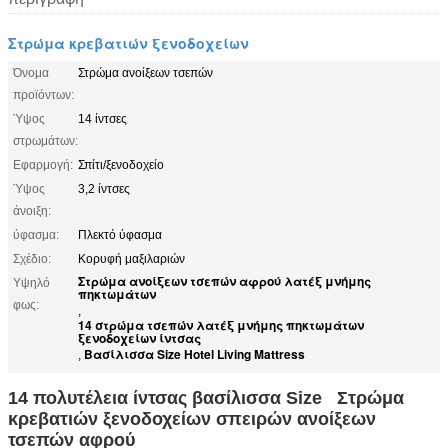
Στρώμα κρεβατιών ξενοδοχείων
Όνομα
Στρώμα ανοίξεων τσεπών
προϊόντων:
Ύψος
14 ίντσες
στρωμάτων:
Εφαρμογή:
Σπίτι/ξενοδοχείο
Ύψος
3,2 ίντσες
άνοιξη:
ύφασμα:
Πλεκτό ύφασμα
Σχέδιο:
Κορυφή μαξιλαριών
Στρώμα ανοίξεων τσεπών αφρού λατέξ μνήμης
Υψηλό
πηκτωμάτων
φως:
,
14 στρώμα τσεπών λατέξ μνήμης πηκτωμάτων
ξενοδοχείων ίντσας
Βασίλισσα Size Hotel Living Mattress
,
14 πολυτέλεια ίντσας βασίλισσα Size Στρώμα
κρεβατιών ξενοδοχείων σπειρών ανοίξεων
τσεπών αφρού