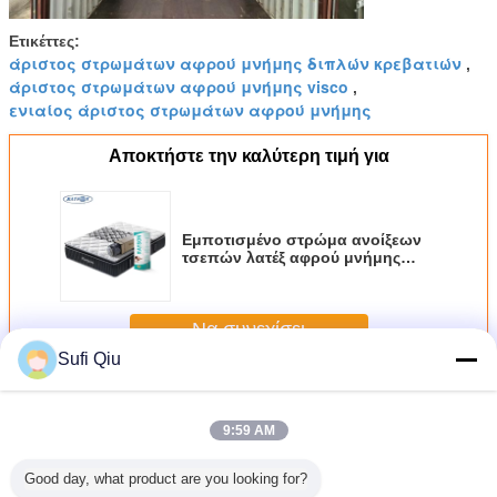
Ετικέττες:
άριστος στρωμάτων αφρού μνήμης διπλών κρεβατιών
,
άριστος στρωμάτων αφρού μνήμης visco
,
ενιαίος άριστος στρωμάτων αφρού μνήμης
Αποκτήστε την καλύτερη τιμή για
Εμποτισμένο στρώμα ανοίξεων
τσεπών λατέξ αφρού μνήμης
ξενοδοχείων πήκτωμα 14 ίντσα
βασίλισσα Size
Να συνεχίσει
Sufi Qiu
Στρώμα κρεβατιών ξενοδοχείων
Περισσότεροι
9:59 AM
Good day, what product are you looking for?