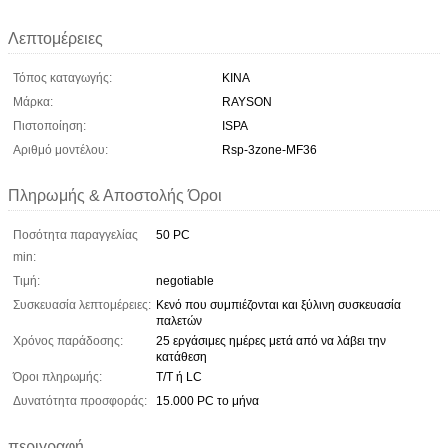
Λεπτομέρειες
Τόπος καταγωγής:
ΚΙΝΑ
Μάρκα:
RAYSON
Πιστοποίηση:
ISPA
Αριθμό μοντέλου:
Rsp-3zone-MF36
Πληρωμής & Αποστολής Όροι
Ποσότητα παραγγελίας
50 PC
min:
Τιμή:
negotiable
Συσκευασία λεπτομέρειες:
Κενό που συμπιέζονται και ξύλινη συσκευασία
παλετών
Χρόνος παράδοσης:
25 εργάσιμες ημέρες μετά από να λάβει την
κατάθεση
Όροι πληρωμής:
T/T ή LC
Δυνατότητα προσφοράς:
15.000 PC το μήνα
περιγραφή