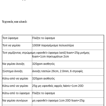
Τεχνικός και υλικό:
Τοπ ύφασμα
Πλέξτε το ύφασμα
Τοπ να γεμίσει
1000# παραγέμισμα πολυεστέρα
Τοπ γεμίζοντας στρώμα
μη υφανθε'ν ύφασμα λατέξ foam+25g μνήμης
foam+1cm πηκτωμάτων 2cm
Να γεμίσει άνοιξη
320gsm αισθητός
Σύστημα άνοιξη
άνοιξη τσεπών 26cm, 2.0mm, 6 στροφές
Κάτω από να γεμίσει
320gsm αισθητός
Κάτω από να γεμίσει
25g μη υφανθείς αφρός fabric+1cm 20D
Κάτω από το ύφασμα
Πλέξτε το ύφασμα
Να γεμίσει συνόρων
μη υφανθε'ν ύφασμα 1cm 20D foam+25g