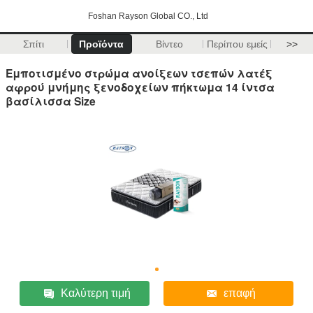
Foshan Rayson Global CO., Ltd
Σπίτι
Προϊόντα
Βίντεο
Περίπου εμείς
>>
Εμποτισμένο στρώμα ανοίξεων τσεπών λατέξ
αφρού μνήμης ξενοδοχείων πήκτωμα 14 ίντσα
βασίλισσα Size
Καλύτερη τιμή
επαφή