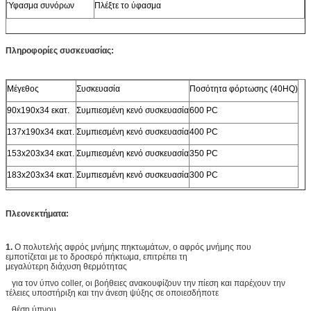
Ύφασμα συνόρων
Πλέξτε το ύφασμα
Πληροφορίες συσκευασίας:
Μέγεθος
Συσκευασία
Ποσότητα φόρτωσης (40HQ)
90x190x34 εκατ.
Συμπιεσμένη κενό συσκευασία
600 PC
137x190x34 εκατ.
Συμπιεσμένη κενό συσκευασία
400 PC
153x203x34 εκατ.
Συμπιεσμένη κενό συσκευασία
350 PC
183x203x34 εκατ.
Συμπιεσμένη κενό συσκευασία
300 PC
Πλεονεκτήματα:
1.
Ο πολυτελής αφρός μνήμης πηκτωμάτων, ο αφρός μνήμης που
εμποτίζεται με το δροσερό πήκτωμα, επιτρέπει τη
μεγαλύτερη διάχυση θερμότητας
για τον ύπνο coller, οι βοήθειες ανακουφίζουν την πίεση και παρέχουν την
τέλειες υποστήριξη και την άνεση ψύξης σε οποιεσδήποτε
θέση ύπνου.