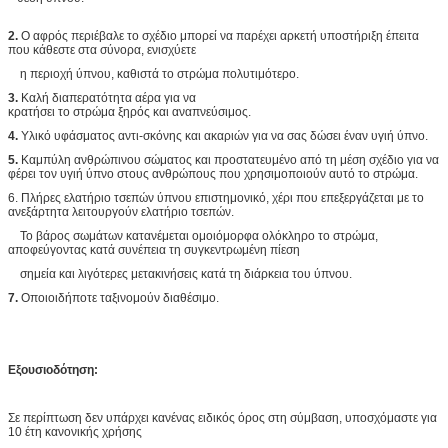
2.
Ο αφρός περιέβαλε το σχέδιο μπορεί να παρέχει αρκετή υποστήριξη έπειτα
που κάθεστε στα σύνορα, ενισχύετε
η περιοχή ύπνου, καθιστά το στρώμα πολυτιμότερο.
3.
Καλή διαπερατότητα αέρα για να
κρατήσει το στρώμα ξηρός και αναπνεύσιμος.
4.
Υλικό υφάσματος αντι-σκόνης και ακαριών για να σας δώσει έναν υγιή ύπνο.
5.
Καμπύλη ανθρώπινου σώματος και προστατευμένο από τη μέση σχέδιο για να
φέρει τον υγιή ύπνο στους ανθρώπους που χρησιμοποιούν αυτό το στρώμα.
6. Πλήρες ελατήριο τσεπών ύπνου επιστημονικό, χέρι που επεξεργάζεται με το
ανεξάρτητα λειτουργούν ελατήριο τσεπών.
Το βάρος σωμάτων κατανέμεται ομοιόμορφα ολόκληρο το στρώμα,
αποφεύγοντας κατά συνέπεια τη συγκεντρωμένη πίεση
σημεία και λιγότερες μετακινήσεις κατά τη διάρκεια του ύπνου.
7.
Οποιοιδήποτε ταξινομούν διαθέσιμο.
Εξουσιοδότηση:
Σε περίπτωση δεν υπάρχει κανένας ειδικός όρος στη σύμβαση, υποσχόμαστε για
10 έτη κανονικής χρήσης