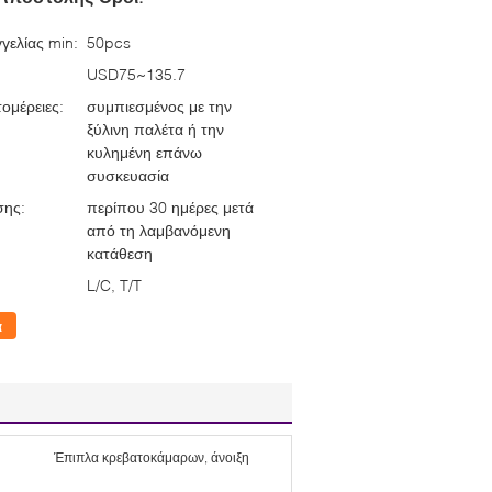
γελίας min:
50pcs
USD75~135.7
ομέρειες:
συμπιεσμένος με την
ξύλινη παλέτα ή την
κυλημένη επάνω
συσκευασία
σης:
περίπου 30 ημέρες μετά
από τη λαμβανόμενη
κατάθεση
L/C, T/T
α
Έπιπλα κρεβατοκάμαρων, άνοιξη