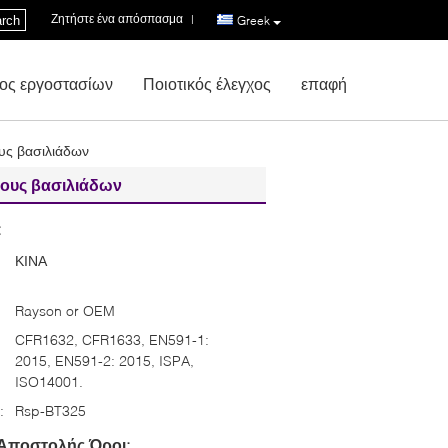
Ζητήστε ένα απόσπασμα
|
rch
Greek
ος εργοστασίων
Ποιοτικός έλεγχος
επαφή
υς βασιλιάδων
θους βασιλιάδων
:
ΚΙΝΑ
Rayson or OEM
CFR1632, CFR1633, EN591-1:
2015, EN591-2: 2015, ISPA,
ISO14001.
:
Rsp-BT325
Αποστολής Όροι: