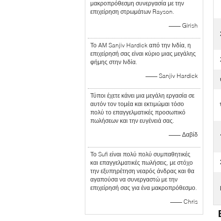
μακροπρόθεσμη συνεργασία με την
επιχείρηση στρωμάτων Rayson.
—— Girish
Το AM Sanjiv Hardick από την Ινδία, η
επιχείρησή σας είναι κύριο μιας μεγάλης
φήμης στην Ινδία.
—— Sanjiv Hardick
Τύποι έχετε κάνει μια μεγάλη εργασία σε
αυτόν τον τομέα και εκτιμώμαι τόσο
πολύ το επαγγελματικές προσωπικό
πωλήσεων και την ευγένειά σας.
—— Δαβίδ
Το Sufi είναι πολύ πολύ συμπαθητικές
και επαγγελματικές πωλήσεις, με στόχο
την εξυπηρέτηση νεαρός άνδρας και θα
αγαπούσα να συνεργαστώ με την
επιχείρησή σας για ένα μακροπρόθεσμο.
—— Chris