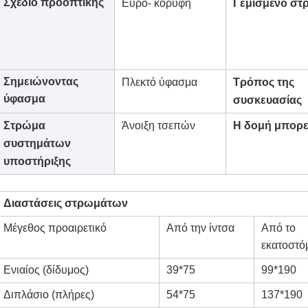
Σχέδιο προοπτικής
Ευρο- κορυφή
Γεμισμένο στ
Σημειώνοντας
Πλεκτό ύφασμα
Τρόπος της
ύφασμα
συσκευασίας
Στρώμα
Άνοιξη τσεπών
Η δομή μπορε
συστημάτων
υποστήριξης
Διαστάσεις στρωμάτων
Μέγεθος προαιρετικό
Από την ίντσα
Από το
εκατοστό
Ενιαίος (δίδυμος)
39*75
99*190
Διπλάσιο (πλήρες)
54*75
137*190