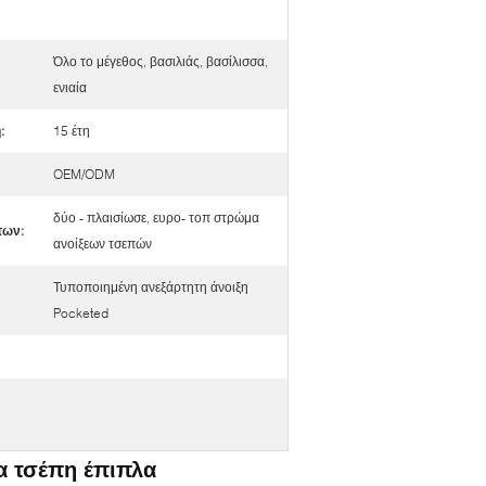
Όλο το μέγεθος, βασιλιάς, βασίλισσα,
ενιαία
:
15 έτη
OEM/ODM
δύο - πλαισίωσε, ευρο- τοπ στρώμα
των:
ανοίξεων τσεπών
Τυποποιημένη ανεξάρτητη άνοιξη
Pocketed
α τσέπη έπιπλα