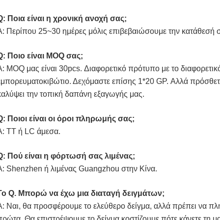
Q: Ποια είναι η χρονική ανοχή σας;
Α: Περίπου 25~30 ημέρες μόλις επιβεβαιώσουμε την κατάθεσή 
Q: Ποιο είναι MOQ σας;
Α: MOQ μας είναι 30pcs. Διαφορετικό πρότυπο με το διαφορετικό
εμπορευματοκιβώτιο. Δεχόμαστε επίσης 1*20 GP. Αλλά πρόσθε
καλύψει την τοπική δαπάνη εξαγωγής μας.
Q: Ποιοι είναι οι όροι πληρωμής σας;
Α: TT ή LC άμεσα.
Q: Πού είναι η φόρτωσή σας λιμένας;
Α: Shenzhen ή λιμένας Guangzhou στην Κίνα.
Το Q. Μπορώ να έχω μια διαταγή δειγμάτων;
Α: Ναι, θα προσφέρουμε το ελεύθερο δείγμα, αλλά πρέπει να πλη
πρώτα. Θα επιστρέψουμε το δείγμα κοστίζουμε πότε κάνετε τη μα