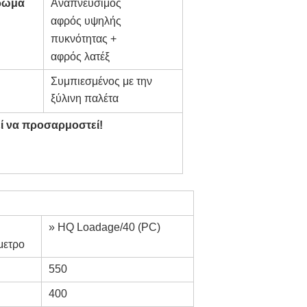
ρώμα
Αναπνεύσιμος
αφρός υψηλής
πυκνότητας +
αφρός λατέξ
Συμπιεσμένος με την
ξύλινη παλέτα
ί να προσαρμοστεί!
» HQ Loadage/40 (PC)
μετρο
550
400